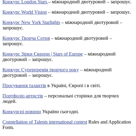
Конкурс London Stars
– міжнародний двотуровий – запрошує.
Конкурс World Vision
– міжнародний двотуровий – запрошує.
Конкурс New York Starlights
– міжнародний двотуровий –
запрошує.
Конкурс Творча Сотня
– міжнародний двотуровий –
запрошує.
Конкурс Зірки Європи | Stars of Europe
– міжнародний
двотуровий – запрошує.
Конкурс Суперпремія творчого року
– міжнародний
двотуровий – запрошує.
Просування талантів
в Україні, Європі і в світі.
Портфоліо артистів
– персональні сторінки для творчих
людей.
Конкурсні новини
України сьогодні.
Constellation of Talents international contest
Rules and Application
Form.