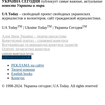
УКРАИНА СЕГОДНЯ
публикует самые важные, актуальные
новости Украины и мира
.
UA Today
– свободный проект свободных украинских
журналистов и волонтеров, сайт гражданской журналистики.
TM
TM
TM
UA Today
| Ukraine Today
| Украина Сегодня
Алея Зірок України – творча екосистема
Конкурсний портал – справжні конкурси
Всеукраїнські та міжнародні конкурси талантів
Освітні, педагогічні конкурси
contests
конкурси
групи
ПОДПИШИТЕСЬ
РЕКЛАМА на сайте
Творчі новини
English books
Конкурс
© 1998-2024. Украина сегодня | UA Today. All rights reserved