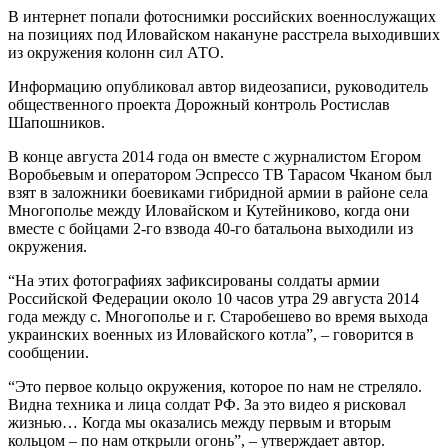
В интернет попали фотоснимки российских военнослужащих
на позициях под Иловайском накануне расстрела выходивших
из окружения колонн сил АТО.
Информацию опубликовал автор видеозаписи, руководитель
общественного проекта Дорожный контроль Ростислав
Шапошников.
В конце августа 2014 года он вместе с журналистом Егором
Воробьевым и оператором Эспрессо ТВ Тарасом Чканом был
взят в заложники боевиками гибридной армии в районе села
Многополье между Иловайском и Кутейниково, когда они
вместе с бойцами 2-го взвода 40-го батальона выходили из
окружения.
“На этих фотографиях зафиксированы солдаты армии
Российской Федерации около 10 часов утра 29 августа 2014
года между с. Многополье и г. Старобешево во время выхода
украинских военных из Иловайского котла”, – говорится в
сообщении.
“Это первое кольцо окружения, которое по нам не стреляло.
Видна техника и лица солдат РФ. За это видео я рисковал
жизнью… Когда мы оказались между первым и вторым
кольцом – по нам открыли огонь”, – утверждает автор.