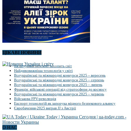
ЦІКАВІ НОВИНИ
Як штучний інтелект захопить світ
Найдивовижніша технологія у світі
Всеукраїнські та міжнародні конкурси 2025 – вересень
Всеукраїнські та міжнародні конкурси 2025 – серпень
Всеукраїнські та міжнародні конкурси 2025 – липень
Франція: військові операції від стратосфери до космосу
Всеукраїнські та міжнародні конкурси 2025 – червень
Військова FPV-революція
Експорт технологій як запорука міцного безпекового альянсу
Євробачення-2025 виграв JJ з Австрії
О НАС