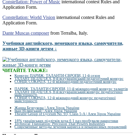
Constellation: Power of Music
international contest Rules and
Application Form.
Constellation: World Vision
international contest Rules and
Application Form.
Dante Muscas composer
from Terralba, Italy.
Учебники английского, немецкого языка, самоучители,
живые 3D-книги детям ↓
ЧИТАЙТЕ ТАКЖЕ:
Конкурс ПАРИЖ: ТАЛАНТИ ЄВРОПИ, 11-й сезон
ТАЛАНТ ПЕДАГОГА, 8-й всеукраїнський педагогічний конкурс
СОНЦЕ СОКРАТА, 12-й міжнародний педагогічний конкурс
ПАРИЖ: ТАЛАНТИ ЄВРОПИ, 11-й міжнародний конкурс талантів
ТАЛАНТ ПЕДАГОГА, 8-й всеукраїнський конкурс педагогічної
майстерності
СОНЦЕ СОКРАТА, 12-й міжнародний конкурс педагогічної
майстерності
Жанна Безрукова | Алея Зірок України
Іван Вілянський | Алея Зірок України
Theatre Group of Lyceum No. 93, Class 5-A | Алея Зірок України
18% українських підлітків хоча б 1 раз пробували накротики
Technical Translation: Precision That Powers Industries
Современные методы лечения кариеса и некариозных поражений