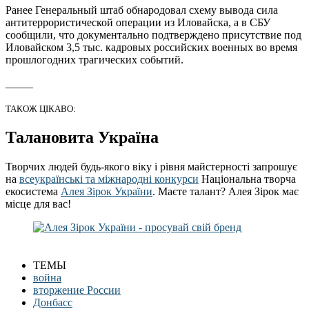
Ранее Генеральный штаб обнародовал схему вывода сила
антитеррористической операции из Иловайска, а в СБУ
сообщили, что документально подтверждено присутствие под
Иловайском 3,5 тыс. кадровых российских военных во время
прошлогодних трагических событий.
_____
ТАКОЖ ЦІКАВО:
Талановита Україна
Творчих людей будь-якого віку і рівня майстерності запрошує
на
всеукраїнські та міжнародні конкурси
Національна творча
екосистема
Алея Зірок України
. Маєте талант? Алея Зірок має
місце для вас!
ТЕМЫ
война
вторжение России
Донбасс