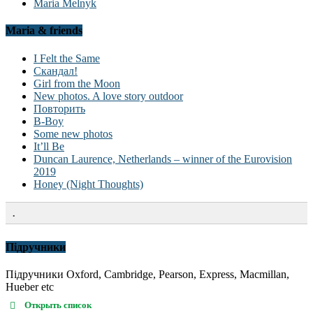
Maria Melnyk
Maria & friends
I Felt the Same
Скандал!
Girl from the Moon
New photos. A love story outdoor
Повторить
B-Boy
Some new photos
It’ll Be
Duncan Laurence, Netherlands – winner of the Eurovision
2019
Honey (Night Thoughts)
.
Підручники
Підручники Oxford, Cambridge, Pearson, Express, Macmillan,
Hueber etc
Открыть список