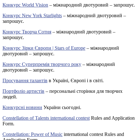
Конкурс World Vision
– міжнародний двотуровий – запрошує.
Конкурс New York Starlights
– міжнародний двотуровий –
запрошує.
Конкурс Творча Сотня
– міжнародний двотуровий –
запрошує.
Конкурс Зірки Європи | Stars of Europe
– міжнародний
двотуровий – запрошує.
Конкурс Суперпремія творчого року
– міжнародний
двотуровий – запрошує.
Просування талантів
в Україні, Європі і в світі.
Портфоліо артистів
– персональні сторінки для творчих
людей.
Конкурсні новини
України сьогодні.
Constellation of Talents international contest
Rules and Application
Form.
Constellation: Power of Music
international contest Rules and
Application Form.