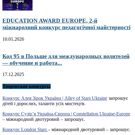
EDUCATION AWARD EUROPE, 2-й
міжнародний конкурс педагогічної майстерності
10.01.2026
Код 95 в Польше для международных водителей
— обучение и работа...
17.12.2025
Творческие конкурсы
Конкурс Алея Зірок України | Alley of Stars Ukraine
запрошує
дітей і дорослих, таланти усіх мистецтв.
Конкурс Сузір’я Україна-Європа | Constellation Ukraine-Europe
– міжнародний двотуровий – запрошує.
Конкурс London Stars
– міжнародний двотуровий – запрошує.