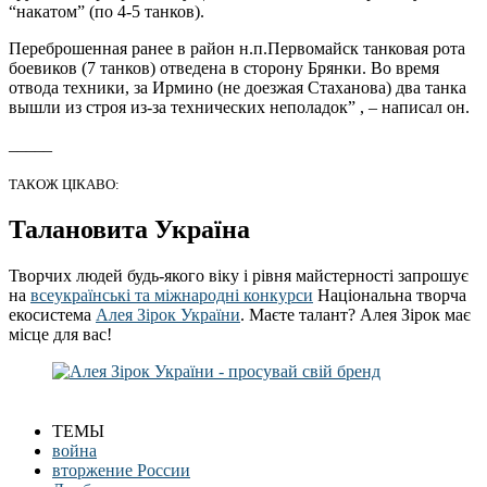
“накатом” (по 4-5 танков).
Переброшенная ранее в район н.п.Первомайск танковая рота
боевиков (7 танков) отведена в сторону Брянки. Во время
отвода техники, за Ирмино (не доезжая Стаханова) два танка
вышли из строя из-за технических неполадок” , – написал он.
_____
ТАКОЖ ЦІКАВО:
Талановита Україна
Творчих людей будь-якого віку і рівня майстерності запрошує
на
всеукраїнські та міжнародні конкурси
Національна творча
екосистема
Алея Зірок України
. Маєте талант? Алея Зірок має
місце для вас!
ТЕМЫ
война
вторжение России