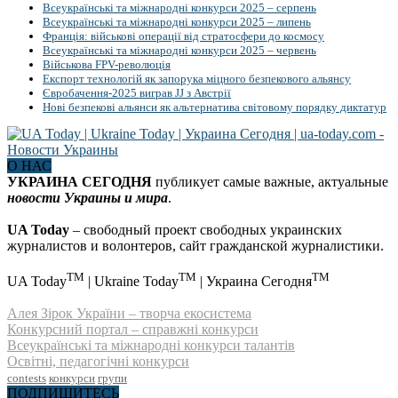
Всеукраїнські та міжнародні конкурси 2025 – серпень
Всеукраїнські та міжнародні конкурси 2025 – липень
Франція: військові операції від стратосфери до космосу
Всеукраїнські та міжнародні конкурси 2025 – червень
Військова FPV-революція
Експорт технологій як запорука міцного безпекового альянсу
Євробачення-2025 виграв JJ з Австрії
Нові безпекові альянси як альтернатива світовому порядку диктатур
О НАС
УКРАИНА СЕГОДНЯ
публикует самые важные, актуальные
новости Украины и мира
.
UA Today
– свободный проект свободных украинских
журналистов и волонтеров, сайт гражданской журналистики.
TM
TM
TM
UA Today
| Ukraine Today
| Украина Сегодня
Алея Зірок України – творча екосистема
Конкурсний портал – справжні конкурси
Всеукраїнські та міжнародні конкурси талантів
Освітні, педагогічні конкурси
contests
конкурси
групи
ПОДПИШИТЕСЬ