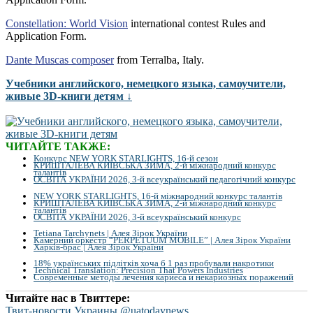
Constellation: World Vision
international contest Rules and
Application Form.
Dante Muscas composer
from Terralba, Italy.
Учебники английского, немецкого языка, самоучители,
живые 3D-книги детям ↓
ЧИТАЙТЕ ТАКЖЕ:
Конкурс NEW YORK STARLIGHTS, 16-й сезон
КРИШТАЛЕВА КИЇВСЬКА ЗИМА, 2-й міжнародний конкурс
талантів
ОСВІТА УКРАЇНИ 2026, 3-й всеукраїнський педагогічний конкурс
NEW YORK STARLIGHTS, 16-й міжнародний конкурс талантів
КРИШТАЛЕВА КИЇВСЬКА ЗИМА, 2-й міжнародний конкурс
талантів
ОСВІТА УКРАЇНИ 2026, 3-й всеукраїнський конкурс
Tetiana Tarchynets | Алея Зірок України
Камерний оркестр “PERPETUUM MOBILE” | Алея Зірок України
Харків-брас | Алея Зірок України
18% українських підлітків хоча б 1 раз пробували накротики
Technical Translation: Precision That Powers Industries
Современные методы лечения кариеса и некариозных поражений
Читайте нас в Твиттере:
Твит-новости Украины @uatodaynews