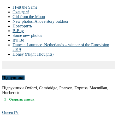
I Felt the Same
Скандал!
Girl from the Moon
New photos. A love story outdoor
Повторить
B-Boy
Some new photos
It’ll Be
Duncan Laurence, Netherlands – winner of the Eurovision
2019
Honey (Night Thoughts)
.
Підручники
Підручники Oxford, Cambridge, Pearson, Express, Macmillan,
Hueber etc
Открыть список
QueenTV