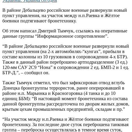
В районе Дебальцево российские военные развернули новый
пункт управления, на участок между н.п.Раевка и Жёлтое
боевики подтягивают бронетехнику.
Об этом написал Дмитрий Тымчук, ссылаясь на оперативные
данные группы “Информационное сопротивление”.
“В районе Дебальцево российские военные развернули новый
пункт управления (на 2-х автомобилях-“кунгах”, прибыли в
составе колонны из 10 грузовиков в сопровождении 4-х БТР).
Также в данный район переброшено артподразделение (3 ед.)
120-мм САУ 2С9 “Нона” в сопровождении 2 ед. БМП-2 и 1 ед.
БТР-Д.”, – сообщил он.
Также Тымчук отметил, что был зафиксирован отвод вглубь
Донецка бронегруппы террористов, ранее оперировавшей в
районе н.п. Марьинка и Красногоровка (4 танка и до 10
единиц ББМ): “В настоящий момент бронетехника из состава
данной бронегруппы рассредоточена по дворам жилых домов,
крытым цехам промышленных предприятий, складам и пр.”
“На участок между н.п.Раевка и Жёлтое боевики подтягивают
бронетехнику. За последние двое суток переброшена танковая
группа – переброска осуществлялась в темное время суток,