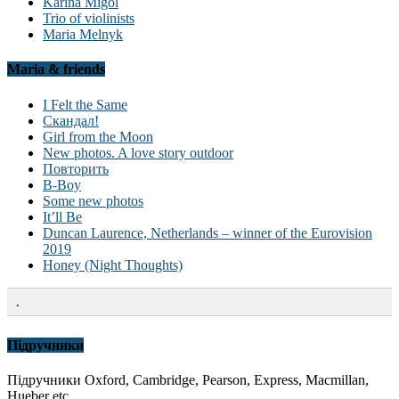
Karina Migol
Trio of violinists
Maria Melnyk
Maria & friends
I Felt the Same
Скандал!
Girl from the Moon
New photos. A love story outdoor
Повторить
B-Boy
Some new photos
It’ll Be
Duncan Laurence, Netherlands – winner of the Eurovision
2019
Honey (Night Thoughts)
.
Підручники
Підручники Oxford, Cambridge, Pearson, Express, Macmillan,
Hueber etc