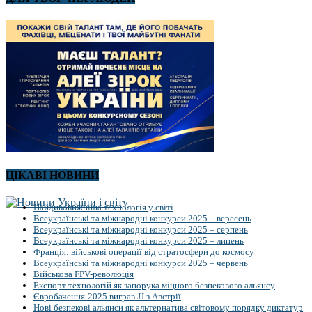
ЦІКАВІ НОВИНИ
Найдивовижніша технологія у світі
Всеукраїнські та міжнародні конкурси 2025 – вересень
Всеукраїнські та міжнародні конкурси 2025 – серпень
Всеукраїнські та міжнародні конкурси 2025 – липень
Франція: військові операції від стратосфери до космосу
Всеукраїнські та міжнародні конкурси 2025 – червень
Військова FPV-революція
Експорт технологій як запорука міцного безпекового альянсу
Євробачення-2025 виграв JJ з Австрії
Нові безпекові альянси як альтернатива світовому порядку диктатур