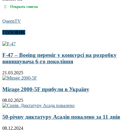
Открыть список
QueenTV
ГОЛОВНЕ
F-47 – Boeing переміг у конкурсі на розробку
винищувача 6-го покоління
21.03.2025
Mirage 2000-5F прибули в Україну
08.02.2025
50-річну диктатуру Асадів повалено за 11 днів
08.12.2024