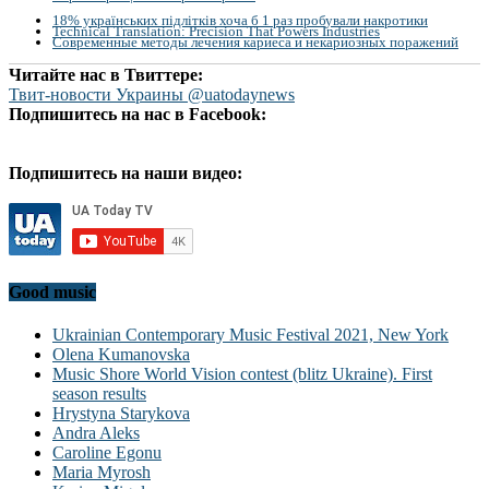
18% українських підлітків хоча б 1 раз пробували накротики
Technical Translation: Precision That Powers Industries
Современные методы лечения кариеса и некариозных поражений
Читайте нас в Твиттере:
Твит-новости Украины @uatodaynews
Подпишитесь на нас в Facebook:
Подпишитесь на наши видео:
Good music
Ukrainian Contemporary Music Festival 2021, New York
Olena Kumanovska
Music Shore World Vision contest (blitz Ukraine). First
season results
Hrystyna Starykova
Andra Aleks
Caroline Egonu
Maria Myrosh