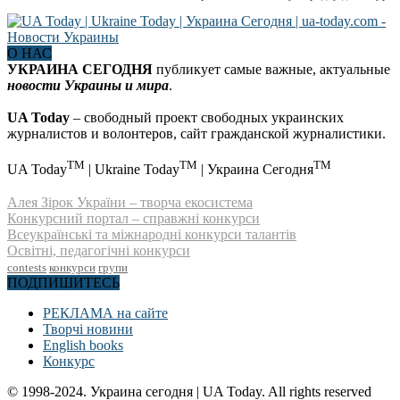
О НАС
УКРАИНА СЕГОДНЯ
публикует самые важные, актуальные
новости Украины и мира
.
UA Today
– свободный проект свободных украинских
журналистов и волонтеров, сайт гражданской журналистики.
TM
TM
TM
UA Today
| Ukraine Today
| Украина Сегодня
Алея Зірок України – творча екосистема
Конкурсний портал – справжні конкурси
Всеукраїнські та міжнародні конкурси талантів
Освітні, педагогічні конкурси
contests
конкурси
групи
ПОДПИШИТЕСЬ
РЕКЛАМА на сайте
Творчі новини
English books
Конкурс
© 1998-2024. Украина сегодня | UA Today. All rights reserved