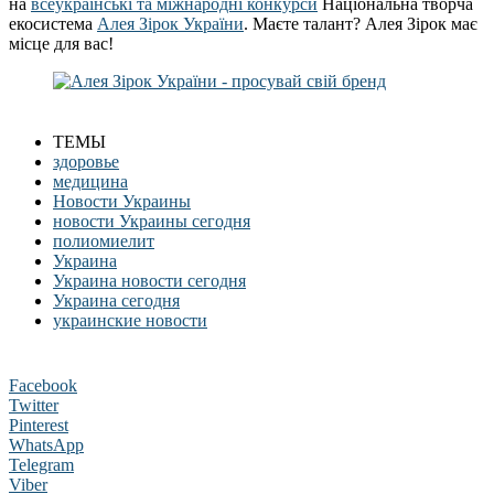
на
всеукраїнські та міжнародні конкурси
Національна творча
екосистема
Алея Зірок України
. Маєте талант? Алея Зірок має
місце для вас!
ТЕМЫ
здоровье
медицина
Новости Украины
новости Украины сегодня
полиомиелит
Украина
Украина новости сегодня
Украина сегодня
украинские новости
Facebook
Twitter
Pinterest
WhatsApp
Telegram
Viber