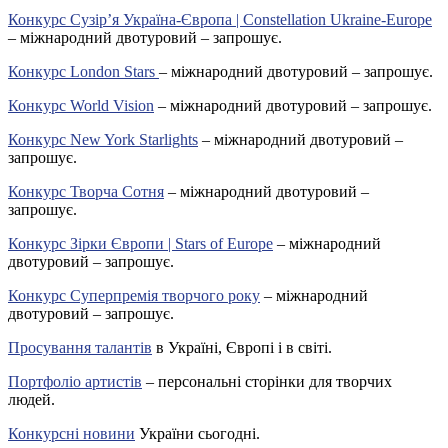
Конкурс Сузір’я Україна-Європа | Constellation Ukraine-Europe
– міжнародний двотуровий – запрошує.
Конкурс London Stars
– міжнародний двотуровий – запрошує.
Конкурс World Vision
– міжнародний двотуровий – запрошує.
Конкурс New York Starlights
– міжнародний двотуровий –
запрошує.
Конкурс Творча Сотня
– міжнародний двотуровий –
запрошує.
Конкурс Зірки Європи | Stars of Europe
– міжнародний
двотуровий – запрошує.
Конкурс Суперпремія творчого року
– міжнародний
двотуровий – запрошує.
Просування талантів
в Україні, Європі і в світі.
Портфоліо артистів
– персональні сторінки для творчих
людей.
Конкурсні новини
України сьогодні.