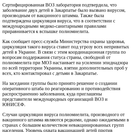
Сертифицированная ВОЗ лаборатория подтвердила, что
заболевание двух детей в Закарпатье было вызвано вирусом,
производным от вакцинного штамма. Также была
подтверждена циркуляция вируса, что в соответствии с
международными медико-санитарными правилами
приравнивается к вспышке полиомиелита.
Как сообщает пресс-служба Министерства охраны здоровья,
циркуляция такого вируса ставит под угрозу всех непривитых
детей в Украине. В связи с этим координационная группа по
вопросам поддержания статуса страны, свободной от
полиомиелита при МОЗ настаивает на усилении эпиднадзора
по всей территории Украины, взятии дополнительных проб у
всех, кто контактировал с детьми в Закарпатье.
На заседании группы было принято решение о создании
оперативного штаба по реагированию и противодействия
распространению заболевания, куда приглашены
представители международных организаций ВОЗ и
ЮНИСЕФ.
Случаи циркуляции вируса полиомиелита, производного от
вакцинного штамма являются редкими, однако ожидаемыми в
странах с большим количеством невакцинированных групп
населения. Уровень охвата вакцинацией детей против