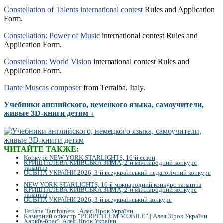
Constellation of Talents international contest
Rules and Application
Form.
Constellation: Power of Music
international contest Rules and
Application Form.
Constellation: World Vision
international contest Rules and
Application Form.
Dante Muscas composer
from Terralba, Italy.
Учебники английского, немецкого языка, самоучители,
живые 3D-книги детям ↓
ЧИТАЙТЕ ТАКЖЕ:
Конкурс NEW YORK STARLIGHTS, 16-й сезон
КРИШТАЛЕВА КИЇВСЬКА ЗИМА, 2-й міжнародний конкурс
талантів
ОСВІТА УКРАЇНИ 2026, 3-й всеукраїнський педагогічний конкурс
NEW YORK STARLIGHTS, 16-й міжнародний конкурс талантів
КРИШТАЛЕВА КИЇВСЬКА ЗИМА, 2-й міжнародний конкурс
талантів
ОСВІТА УКРАЇНИ 2026, 3-й всеукраїнський конкурс
Tetiana Tarchynets | Алея Зірок України
Камерний оркестр “PERPETUUM MOBILE” | Алея Зірок України
Харків-брас | Алея Зірок України