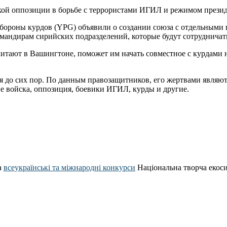
кой оппозиции в борьбе с террористами ИГИЛ и режимом презид
ообороны курдов (YPG) объявили о создании союза с отдельным
ндирам сирийских подразделений, которые будут сотрудничать 
итают в Вашингтоне, поможет им начать совместное с курдами 
 до сих пор. По данным правозащитников, его жертвами являютс
ые войска, оппозиция, боевики ИГИЛ, курды и другие.
а
всеукраїнські та міжнародні конкурси
Національна творча екос