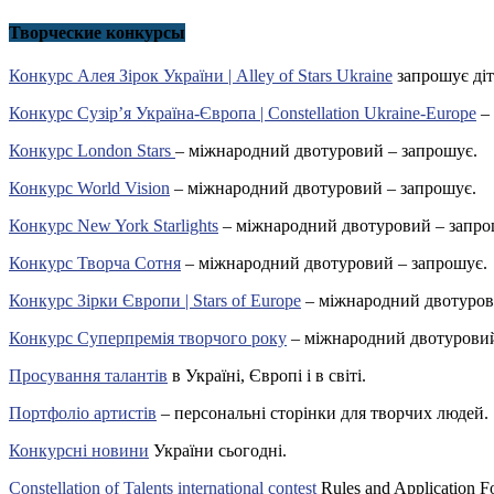
Творческие конкурсы
Конкурс Алея Зірок України | Alley of Stars Ukraine
запрошує діт
Конкурс Сузір’я Україна-Європа | Constellation Ukraine-Europe
– 
Конкурс London Stars
– міжнародний двотуровий – запрошує.
Конкурс World Vision
– міжнародний двотуровий – запрошує.
Конкурс New York Starlights
– міжнародний двотуровий – запро
Конкурс Творча Сотня
– міжнародний двотуровий – запрошує.
Конкурс Зірки Європи | Stars of Europe
– міжнародний двотуров
Конкурс Суперпремія творчого року
– міжнародний двотуровий
Просування талантів
в Україні, Європі і в світі.
Портфоліо артистів
– персональні сторінки для творчих людей.
Конкурсні новини
України сьогодні.
Constellation of Talents international contest
Rules and Application F