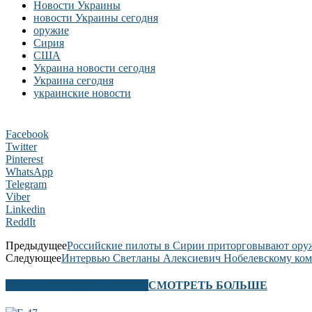
Новости Украины
новости Украины сегодня
оружие
Сирия
США
Украина новости сегодня
Украина сегодня
украинские новости
Facebook
Twitter
Pinterest
WhatsApp
Telegram
Viber
Linkedin
ReddIt
Предыдущее
Российские пилоты в Сирии приторговывают оруж
Следующее
Интервью Светланы Алексиевич Нобелевскому ком
В ЭТОМ РАЗДЕЛЕ ТАКЖЕ
СМОТРЕТЬ БОЛЬШЕ