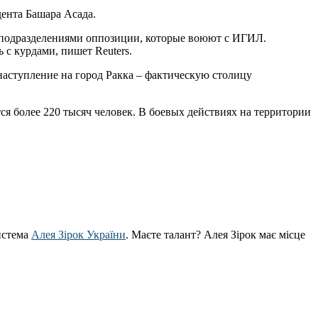
ента Башара Асада.
и подразделениями оппозиции, которые воюют с ИГИЛ.
с курдами, пишет Reuters.
наступление на город Ракка – фактическую столицу
я более 220 тысяч человек. В боевых действиях на территории
истема
Алея Зірок України
. Маєте талант? Алея Зірок має місце