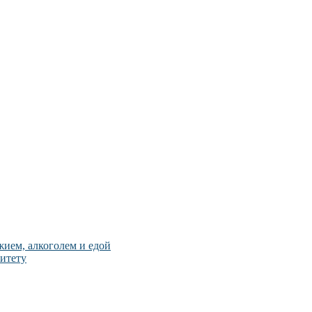
ием, алкоголем и едой
итету