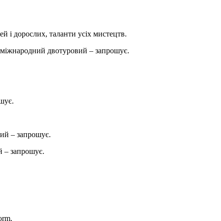
ей і дорослих, таланти усіх мистецтв.
міжнародний двотуровий – запрошує.
шує.
ий – запрошує.
 – запрошує.
orm.