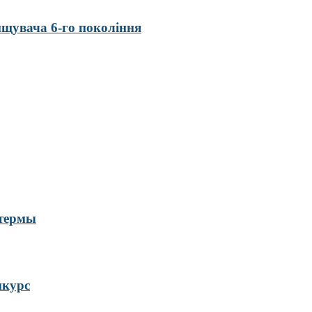
нищувача 6-го покоління
 термы
нкурс