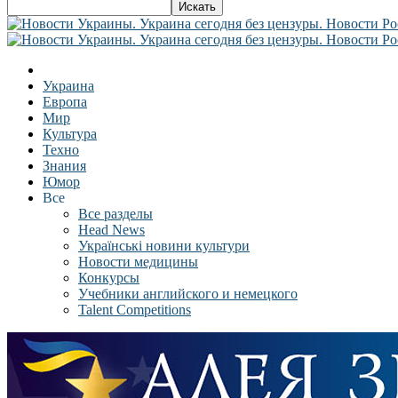
Украина
Европа
Мир
Культура
Техно
Знания
Юмор
Все
Все разделы
Head News
Українські новини культури
Новости медицины
Конкурсы
Учебники английского и немецкого
Talent Competitions