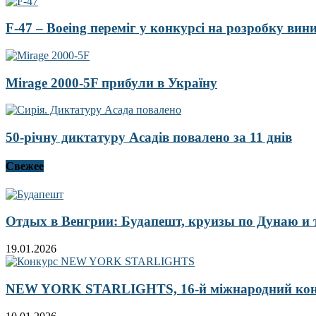
F-47 – Boeing переміг у конкурсі на розробку ви
Mirage 2000-5F прибули в Україну
50-річну диктатуру Асадів повалено за 11 днів
Свежее
Отдых в Венгрии: Будапешт, круизы по Дунаю и
19.01.2026
NEW YORK STARLIGHTS, 16-й міжнародний ко