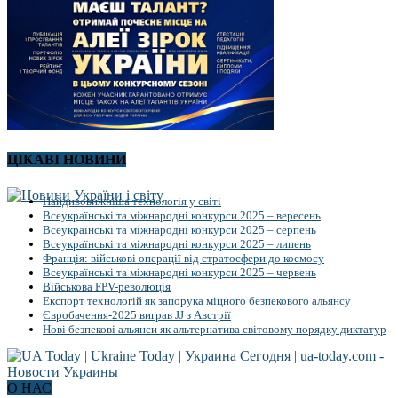
ЦІКАВІ НОВИНИ
Найдивовижніша технологія у світі
Всеукраїнські та міжнародні конкурси 2025 – вересень
Всеукраїнські та міжнародні конкурси 2025 – серпень
Всеукраїнські та міжнародні конкурси 2025 – липень
Франція: військові операції від стратосфери до космосу
Всеукраїнські та міжнародні конкурси 2025 – червень
Військова FPV-революція
Експорт технологій як запорука міцного безпекового альянсу
Євробачення-2025 виграв JJ з Австрії
Нові безпекові альянси як альтернатива світовому порядку диктатур
О НАС