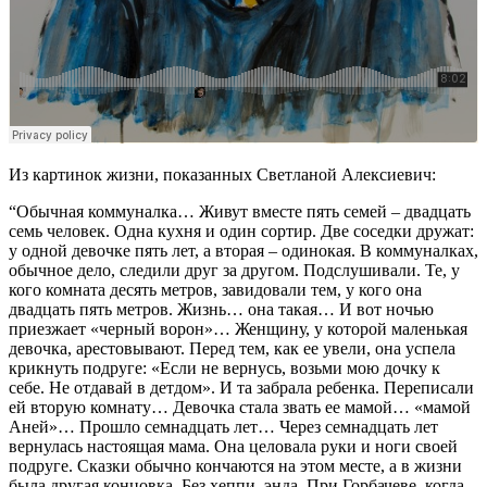
Из картинок жизни, показанных Светланой Алексиевич:
“Обычная коммуналка… Живут вместе пять семей – двадцать
семь человек. Одна кухня и один сортир. Две соседки дружат:
у одной девочке пять лет, а вторая – одинокая. В коммуналках,
обычное дело, следили друг за другом. Подслушивали. Те, у
кого комната десять метров, завидовали тем, у кого она
двадцать пять метров. Жизнь… она такая… И вот ночью
приезжает «черный ворон»… Женщину, у которой маленькая
девочка, арестовывают. Перед тем, как ее увели, она успела
крикнуть подруге: «Если не вернусь, возьми мою дочку к
себе. Не отдавай в детдом». И та забрала ребенка. Переписали
ей вторую комнату… Девочка стала звать ее мамой… «мамой
Аней»… Прошло семнадцать лет… Через семнадцать лет
вернулась настоящая мама. Она целовала руки и ноги своей
подруге. Сказки обычно кончаются на этом месте, а в жизни
была другая концовка. Без хеппи–энда. При Горбачеве, когда