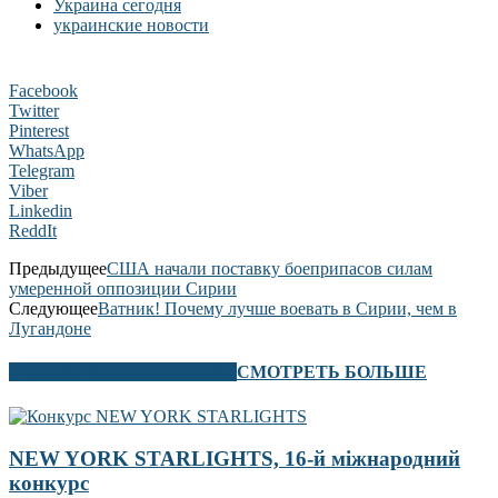
Украина сегодня
украинские новости
Facebook
Twitter
Pinterest
WhatsApp
Telegram
Viber
Linkedin
ReddIt
Предыдущее
США начали поставку боеприпасов силам
умеренной оппозиции Сирии
Следующее
Ватник! Почему лучше воевать в Сирии, чем в
Лугандоне
В ЭТОМ РАЗДЕЛЕ ТАКЖЕ
СМОТРЕТЬ БОЛЬШЕ
NEW YORK STARLIGHTS, 16-й міжнародний
конкурс