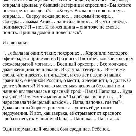
открыли архивы, у бывшей лагерницы спросили: «Вы хотите
посмотреть свое дело?» – «Хочу». Взяла она свою папку…
открыла… Сверху лежал донос… знакомый почерк…
Соседка… «мама Аня»… написала донос… Вы что–нибудь
понимаете? Я – нет. И та женщина – она тоже не смогла
понять. Пришла домой и повесилась”.
И еще одна:
“…я была на одних таких похоронах… Хоронили молодого
офицера, его привезли из Грозного. Плотное людское кольцо у
свежевырытой могилы… Военный оркестр… Все молчали,
даже женщины не плакали. Выступал генерал… Все те же
слова, что и десять, и пятьдесят, и сто лет назад: о наших
границах, о великой России, о мести, о ненависти, о долге. О
долге убивать?! И только маленькая девочка беззащитно и
наивно вглядывалась в красный гроб: «Папа! Папочка… Куда
ты ушёл? Почему ты молчишь? Ты обещал вернуться… Я
нарисовала тебе целый альбом… Папа, папочка, где ты?»
Даже военный оркестр не мог заглушить её детского
недоумения. И вот, как зверька, её отрывают от красного
гроба и несут к машине: «Папа… Папочка… Па–а–а…»
Один нормальный человек был среди нас. Ребёнок.