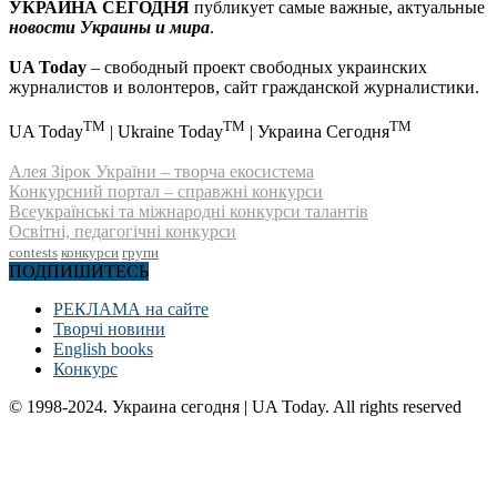
УКРАИНА СЕГОДНЯ
публикует самые важные, актуальные
новости Украины и мира
.
UA Today
– свободный проект свободных украинских
журналистов и волонтеров, сайт гражданской журналистики.
TM
TM
TM
UA Today
| Ukraine Today
| Украина Сегодня
Алея Зірок України – творча екосистема
Конкурсний портал – справжні конкурси
Всеукраїнські та міжнародні конкурси талантів
Освітні, педагогічні конкурси
contests
конкурси
групи
ПОДПИШИТЕСЬ
РЕКЛАМА на сайте
Творчі новини
English books
Конкурс
© 1998-2024. Украина сегодня | UA Today. All rights reserved