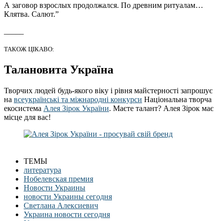
А заговор взрослых продолжался. По древним ритуалам…
Клятва. Салют.”
_____
ТАКОЖ ЦІКАВО:
Талановита Україна
Творчих людей будь-якого віку і рівня майстерності запрошує
на
всеукраїнські та міжнародні конкурси
Національна творча
екосистема
Алея Зірок України
. Маєте талант? Алея Зірок має
місце для вас!
ТЕМЫ
литература
Нобелевская премия
Новости Украины
новости Украины сегодня
Светлана Алексиевич
Украина новости сегодня