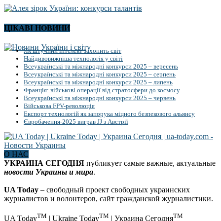
ЦІКАВІ НОВИНИ
Як штучний інтелект захопить світ
Найдивовижніша технологія у світі
Всеукраїнські та міжнародні конкурси 2025 – вересень
Всеукраїнські та міжнародні конкурси 2025 – серпень
Всеукраїнські та міжнародні конкурси 2025 – липень
Франція: військові операції від стратосфери до космосу
Всеукраїнські та міжнародні конкурси 2025 – червень
Військова FPV-революція
Експорт технологій як запорука міцного безпекового альянсу
Євробачення-2025 виграв JJ з Австрії
О НАС
УКРАИНА СЕГОДНЯ
публикует самые важные, актуальные
новости Украины и мира
.
UA Today
– свободный проект свободных украинских
журналистов и волонтеров, сайт гражданской журналистики.
TM
TM
TM
UA Today
| Ukraine Today
| Украина Сегодня