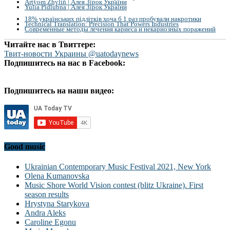
Artyom Zhylin | Алея Зірок України
Yulia Pidlubna | Алея Зірок України
18% українських підлітків хоча б 1 раз пробували накротики
Technical Translation: Precision That Powers Industries
Современные методы лечения кариеса и некариозных поражений
Читайте нас в Твиттере:
Твит-новости Украины @uatodaynews
Подпишитесь на нас в Facebook:
Подпишитесь на наши видео:
Good music
Ukrainian Contemporary Music Festival 2021, New York
Olena Kumanovska
Music Shore World Vision contest (blitz Ukraine). First
season results
Hrystyna Starykova
Andra Aleks
Caroline Egonu