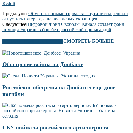
ReddIt
Предыдущее
Обмен пленными сорвался – путинисты решили
отпустить пятерых, а не восьмерых украинцев
Следующее
Цифровой Фонд Свободы. Канада создает фонд
помощи Украине в борьбе с российской пропагандой
В ЭТОМ РАЗДЕЛЕ ТАКЖЕ
СМОТРЕТЬ БОЛЬШЕ
Обострение войны на Донбассе
Российские обстрелы на Донбассе: еще двое
погибли
СБУ поймала российского артиллериста