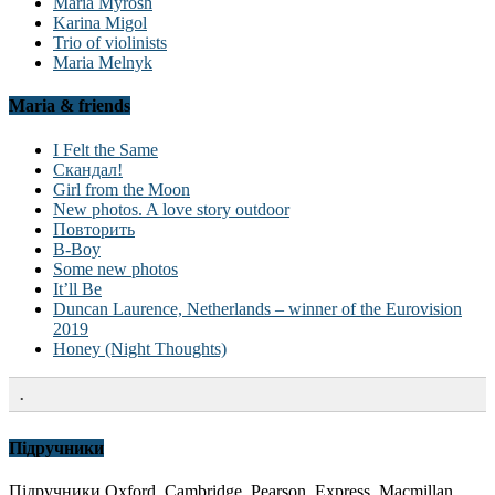
Maria Myrosh
Karina Migol
Trio of violinists
Maria Melnyk
Maria & friends
I Felt the Same
Скандал!
Girl from the Moon
New photos. A love story outdoor
Повторить
B-Boy
Some new photos
It’ll Be
Duncan Laurence, Netherlands – winner of the Eurovision
2019
Honey (Night Thoughts)
.
Підручники
Підручники Oxford, Cambridge, Pearson, Express, Macmillan,