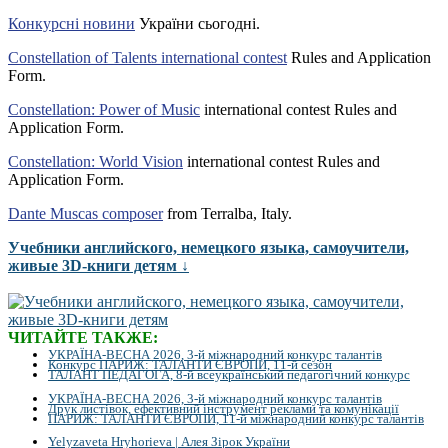
Конкурсні новини
України сьогодні.
Constellation of Talents international contest
Rules and Application
Form.
Constellation: Power of Music
international contest Rules and
Application Form.
Constellation: World Vision
international contest Rules and
Application Form.
Dante Muscas composer
from Terralba, Italy.
Учебники английского, немецкого языка, самоучители,
живые 3D-книги детям ↓
ЧИТАЙТЕ ТАКЖЕ:
УКРАЇНА-ВЕСНА 2026, 3-й міжнародний конкурс талантів
Конкурс ПАРИЖ: ТАЛАНТИ ЄВРОПИ, 11-й сезон
ТАЛАНТ ПЕДАГОГА, 8-й всеукраїнський педагогічний конкурс
УКРАЇНА-ВЕСНА 2026, 3-й міжнародний конкурс талантів
Друк листівок, ефективний інструмент реклами та комунікації
ПАРИЖ: ТАЛАНТИ ЄВРОПИ, 11-й міжнародний конкурс талантів
Yelyzaveta Hryhorieva | Алея Зірок України