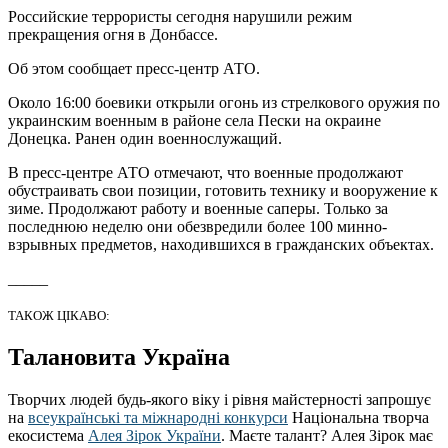
Российские террористы сегодня нарушили режим
прекращения огня в Донбассе.
Об этом сообщает пресс-центр АТО.
Около 16:00 боевики открыли огонь из стрелкового оружия по
украинским военным в районе села Пески на окраине
Донецка. Ранен один военнослужащий.
В пресс-центре АТО отмечают, что военные продолжают
обустраивать свои позиции, готовить технику и вооружение к
зиме. Продолжают работу и военные саперы. Только за
последнюю неделю они обезвредили более 100 минно-
взрывных предметов, находившихся в гражданских объектах.
_____
ТАКОЖ ЦІКАВО:
Талановита Україна
Творчих людей будь-якого віку і рівня майстерності запрошує
на
всеукраїнські та міжнародні конкурси
Національна творча
екосистема
Алея Зірок України
. Маєте талант? Алея Зірок має