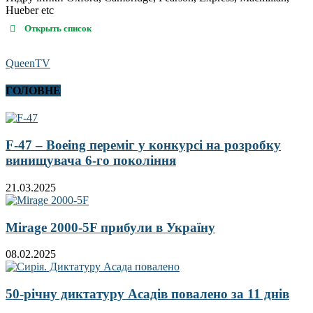
Hueber etc
Открыть список
QueenTV
ГОЛОВНЕ
F-47 – Boeing переміг у конкурсі на розробку
винищувача 6-го покоління
21.03.2025
Mirage 2000-5F прибули в Україну
08.02.2025
50-річну диктатуру Асадів повалено за 11 днів