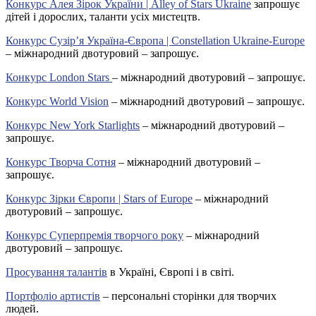
Конкурс Алея Зірок України | Alley of Stars Ukraine
запрошує
дітей і дорослих, таланти усіх мистецтв.
Конкурс Сузір’я Україна-Європа | Constellation Ukraine-Europe
– міжнародний двотуровий – запрошує.
Конкурс London Stars
– міжнародний двотуровий – запрошує.
Конкурс World Vision
– міжнародний двотуровий – запрошує.
Конкурс New York Starlights
– міжнародний двотуровий –
запрошує.
Конкурс Творча Сотня
– міжнародний двотуровий –
запрошує.
Конкурс Зірки Європи | Stars of Europe
– міжнародний
двотуровий – запрошує.
Конкурс Суперпремія творчого року
– міжнародний
двотуровий – запрошує.
Просування талантів
в Україні, Європі і в світі.
Портфоліо артистів
– персональні сторінки для творчих
людей.