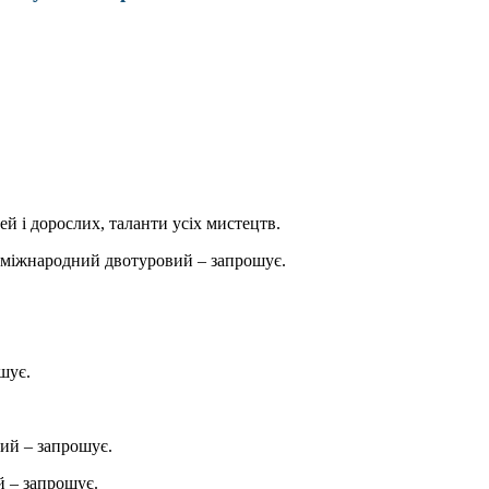
ей і дорослих, таланти усіх мистецтв.
міжнародний двотуровий – запрошує.
шує.
ий – запрошує.
 – запрошує.