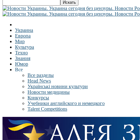
Украина
Европа
Мир
Культура
Техно
Знания
Юмор
Все
Все разделы
Head News
Українські новини культури
Новости медицины
Конкурсы
Учебники английского и немецкого
Talent Competitions