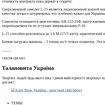
стоимость контракта пока держат в секрете.
Сверхзвуковой самолет L-15 является лицензионной копией но
качестве легкого штурмовика, что особенно важно для Украи
Самолеты оснащаются двигателями АИ-222-25Ф, выпускаемыми 
скороподъемности не уступает американскому F-16.
L-15 способен разгоняться до 1,6 М (1715 км/ч), практический
Боевая нагрузка машины – 3 тонны на 6 точках подвески. Это 
_____
ТАКОЖ ЦІКАВО:
Талановита Україна
Творчих людей будь-якого віку і рівня майстерності запрошує н
для вас!
ТЕМЫ