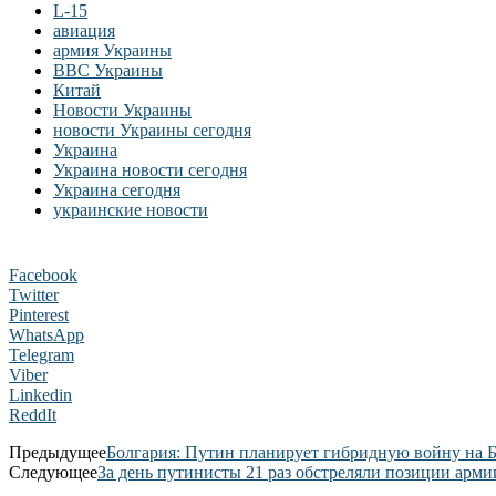
L-15
авиация
армия Украины
ВВС Украины
Китай
Новости Украины
новости Украины сегодня
Украина
Украина новости сегодня
Украина сегодня
украинские новости
Facebook
Twitter
Pinterest
WhatsApp
Telegram
Viber
Linkedin
ReddIt
Предыдущее
Болгария: Путин планирует гибридную войну на 
Следующее
За день путинисты 21 раз обстреляли позиции арми