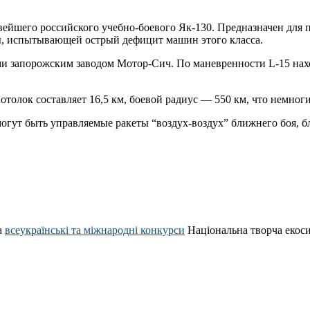
вейшего российского учебно-боевого Як-130. Предназначен для п
ны, испытывающей острый дефицит машин этого класса.
запорожским заводом Мотор-Сич. По маневренности L-15 наход
 потолок составляет 16,5 км, боевой радиус — 550 км, что немн
могут быть управляемые ракеты “воздух-воздух” ближнего боя, 
а
всеукраїнські та міжнародні конкурси
Національна творча екос