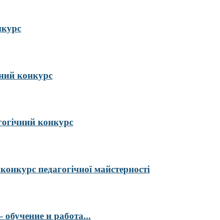
нкурс
ий конкурс
гогічний конкурс
курс педагогічної майстерності
обучение и работа...