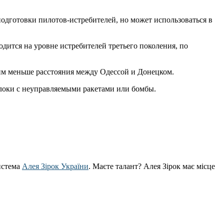
одготовки пилотов-истребителей, но может использоваться в
ится на уровне истребителей третьего поколения, по
огим меньше расстояния между Одессой и Донецком.
блоки с неуправляемыми ракетами или бомбы.
истема
Алея Зірок України
. Маєте талант? Алея Зірок має місце