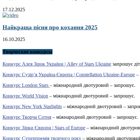
17.12.2025
Найкраща пісня про кохання 2025
16.10.2025
Творческие конкурсы
Конкурс Алея Зірок України | Alley of Stars Ukraine
запрошує діт
Конкурс Сузір’я Україна-Європа | Constellation Ukraine-Europe
– 
Конкурс London Stars
– міжнародний двотуровий – запрошує.
Конкурс World Vision
– міжнародний двотуровий – запрошує.
Конкурс New York Starlights
– міжнародний двотуровий – запро
Конкурс Творча Сотня
– міжнародний двотуровий – запрошує.
Конкурс Зірки Європи | Stars of Europe
– міжнародний двотуров
Конкурс Суперпремія творчого року
– міжнародний двотуровий