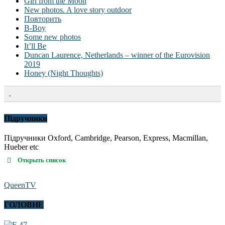
Girl from the Moon
New photos. A love story outdoor
Повторить
B-Boy
Some new photos
It’ll Be
Duncan Laurence, Netherlands – winner of the Eurovision
2019
Honey (Night Thoughts)
.
Підручники
Підручники Oxford, Cambridge, Pearson, Express, Macmillan,
Hueber etc
Открыть список
QueenTV
ГОЛОВНЕ