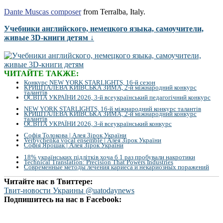
Dante Muscas composer
from Terralba, Italy.
Учебники английского, немецкого языка, самоучители,
живые 3D-книги детям ↓
ЧИТАЙТЕ ТАКЖЕ:
Конкурс NEW YORK STARLIGHTS, 16-й сезон
КРИШТАЛЕВА КИЇВСЬКА ЗИМА, 2-й міжнародний конкурс
талантів
ОСВІТА УКРАЇНИ 2026, 3-й всеукраїнський педагогічний конкурс
NEW YORK STARLIGHTS, 16-й міжнародний конкурс талантів
КРИШТАЛЕВА КИЇВСЬКА ЗИМА, 2-й міжнародний конкурс
талантів
ОСВІТА УКРАЇНИ 2026, 3-й всеукраїнський конкурс
Софія Толокова | Алея Зірок України
Verbychenka vocal ensemble | Алея Зірок України
Софія Ярошак | Алея Зірок України
18% українських підлітків хоча б 1 раз пробували накротики
Technical Translation: Precision That Powers Industries
Современные методы лечения кариеса и некариозных поражений
Читайте нас в Твиттере:
Твит-новости Украины @uatodaynews
Подпишитесь на нас в Facebook: