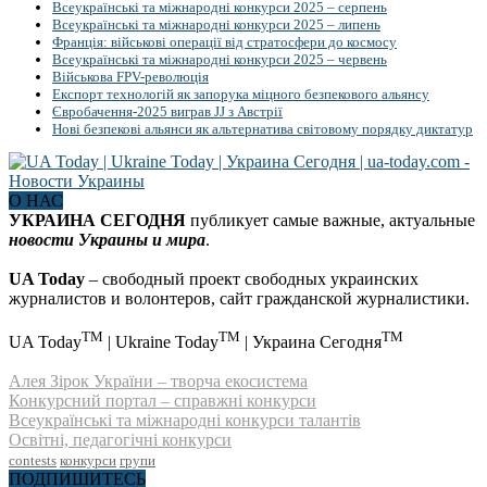
Всеукраїнські та міжнародні конкурси 2025 – серпень
Всеукраїнські та міжнародні конкурси 2025 – липень
Франція: військові операції від стратосфери до космосу
Всеукраїнські та міжнародні конкурси 2025 – червень
Військова FPV-революція
Експорт технологій як запорука міцного безпекового альянсу
Євробачення-2025 виграв JJ з Австрії
Нові безпекові альянси як альтернатива світовому порядку диктатур
О НАС
УКРАИНА СЕГОДНЯ
публикует самые важные, актуальные
новости Украины и мира
.
UA Today
– свободный проект свободных украинских
журналистов и волонтеров, сайт гражданской журналистики.
TM
TM
TM
UA Today
| Ukraine Today
| Украина Сегодня
Алея Зірок України – творча екосистема
Конкурсний портал – справжні конкурси
Всеукраїнські та міжнародні конкурси талантів
Освітні, педагогічні конкурси
contests
конкурси
групи
ПОДПИШИТЕСЬ