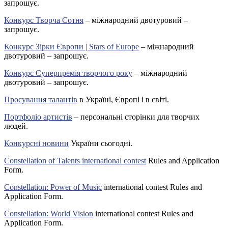
запрошує.
Конкурс Творча Сотня
– міжнародний двотуровий –
запрошує.
Конкурс Зірки Європи | Stars of Europe
– міжнародний
двотуровий – запрошує.
Конкурс Суперпремія творчого року
– міжнародний
двотуровий – запрошує.
Просування талантів
в Україні, Європі і в світі.
Портфоліо артистів
– персональні сторінки для творчих
людей.
Конкурсні новини
України сьогодні.
Constellation of Talents international contest
Rules and Application
Form.
Constellation: Power of Music
international contest Rules and
Application Form.
Constellation: World Vision
international contest Rules and
Application Form.