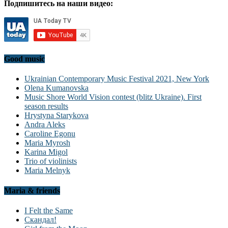
Подпишитесь на наши видео:
Good music
Ukrainian Contemporary Music Festival 2021, New York
Olena Kumanovska
Music Shore World Vision contest (blitz Ukraine). First
season results
Hrystyna Starykova
Andra Aleks
Caroline Egonu
Maria Myrosh
Karina Migol
Trio of violinists
Maria Melnyk
Maria & friends
I Felt the Same
Скандал!