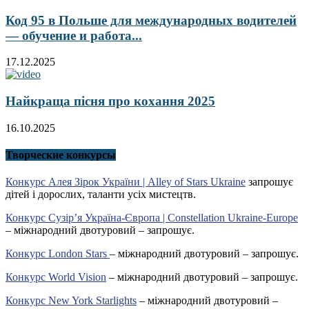
Код 95 в Польше для международных водителей
— обучение и работа...
17.12.2025
Найкраща пісня про кохання 2025
16.10.2025
Творческие конкурсы
Конкурс Алея Зірок України | Alley of Stars Ukraine
запрошує
дітей і дорослих, таланти усіх мистецтв.
Конкурс Сузір’я Україна-Європа | Constellation Ukraine-Europe
– міжнародний двотуровий – запрошує.
Конкурс London Stars
– міжнародний двотуровий – запрошує.
Конкурс World Vision
– міжнародний двотуровий – запрошує.
Конкурс New York Starlights
– міжнародний двотуровий –