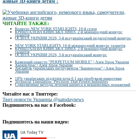
живые 3D-книги детям ↓
ЧИТАЙТЕ ТАКЖЕ:
Конкурс NEW YORK STARLIGHTS, 16-й сезон
КРИШТАЛЕВА КИЇВСЬКА ЗИМА, 2-й міжнародний конкурс
талантів
ОСВІТА УКРАЇНИ 2026, 3-й всеукраїнський педагогічний конкурс
NEW YORK STARLIGHTS, 16-й міжнародний конкурс талантів
КРИШТАЛЕВА КИЇВСЬКА ЗИМА, 2-й міжнародний конкурс
талантів
ОСВІТА УКРАЇНИ 2026, 3-й всеукраїнський конкурс
Камерний оркестр “PERPETUUM MOBILE” | Алея Зірок України
Харків-брас | Алея Зірок України
Ансамбль українських інструментів “Барвіночок” | Алея Зірок
України
18% українських підлітків хоча б 1 раз пробували накротики
Technical Translation: Precision That Powers Industries
Современные методы лечения кариеса и некариозных поражений
Читайте нас в Твиттере:
Твит-новости Украины @uatodaynews
Подпишитесь на нас в Facebook:
Подпишитесь на наши видео: