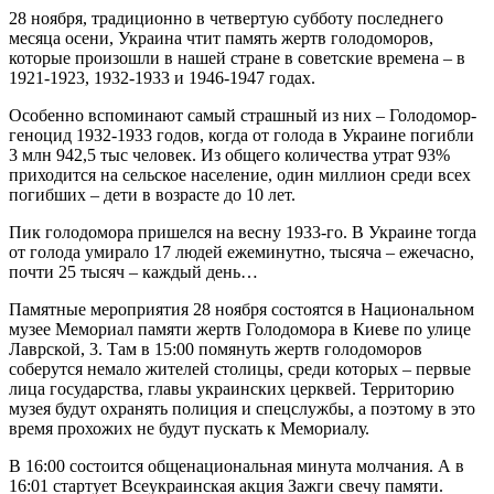
28 ноября, традиционно в четвертую субботу последнего
месяца осени, Украина чтит память жертв голодоморов,
которые произошли в нашей стране в советские времена – в
1921-1923, 1932-1933 и 1946-1947 годах.
Особенно вспоминают самый страшный из них – Голодомор-
геноцид 1932-1933 годов, когда от голода в Украине погибли
3 млн 942,5 тыс человек. Из общего количества утрат 93%
приходится на сельское население, один миллион среди всех
погибших – дети в возрасте до 10 лет.
Пик голодомора пришелся на весну 1933-го. В Украине тогда
от голода умирало 17 людей ежеминутно, тысяча – ежечасно,
почти 25 тысяч – каждый день…
Памятные мероприятия 28 ноября состоятся в Национальном
музее Мемориал памяти жертв Голодомора в Киеве по улице
Лаврской, 3. Там в 15:00 помянуть жертв голодоморов
соберутся немало жителей столицы, среди которых – первые
лица государства, главы украинских церквей. Территорию
музея будут охранять полиция и спецслужбы, а поэтому в это
время прохожих не будут пускать к Мемориалу.
В 16:00 состоится общенациональная минута молчания. А в
16:01 стартует Всеукраинская акция Зажги свечу памяти.