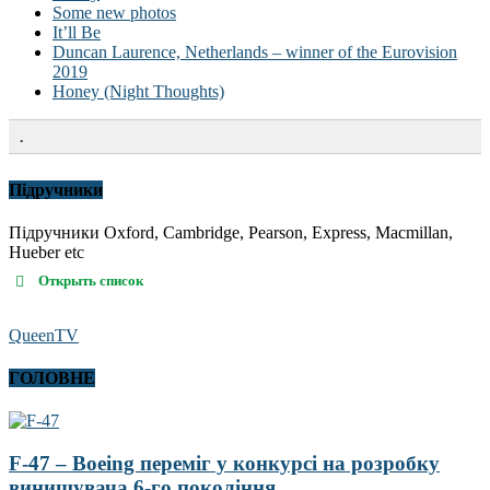
Some new photos
It’ll Be
Duncan Laurence, Netherlands – winner of the Eurovision
2019
Honey (Night Thoughts)
.
Підручники
Підручники Oxford, Cambridge, Pearson, Express, Macmillan,
Hueber etc
Открыть список
QueenTV
ГОЛОВНЕ
F-47 – Boeing переміг у конкурсі на розробку
винищувача 6-го покоління