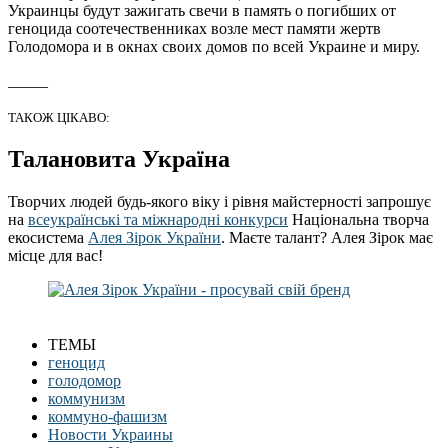
Украинцы будут зажигать свечи в память о погибших от
геноцида соотечественниках возле мест памяти жертв
Голодомора и в окнах своих домов по всей Украине и миру.
_____
ТАКОЖ ЦІКАВО:
Талановита Україна
Творчих людей будь-якого віку і рівня майстерності запрошує
на
всеукраїнські та міжнародні конкурси
Національна творча
екосистема
Алея Зірок України
. Маєте талант? Алея Зірок має
місце для вас!
ТЕМЫ
геноцид
голодомор
коммунизм
коммуно-фашизм
Новости Украины