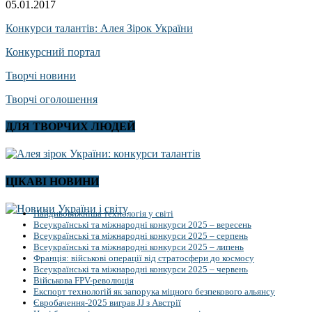
05.01.2017
Конкурси талантів: Алея Зірок України
Конкурсний портал
Творчі новини
Творчі оголошення
ДЛЯ ТВОРЧИХ ЛЮДЕЙ
ЦІКАВІ НОВИНИ
Найдивовижніша технологія у світі
Всеукраїнські та міжнародні конкурси 2025 – вересень
Всеукраїнські та міжнародні конкурси 2025 – серпень
Всеукраїнські та міжнародні конкурси 2025 – липень
Франція: військові операції від стратосфери до космосу
Всеукраїнські та міжнародні конкурси 2025 – червень
Військова FPV-революція
Експорт технологій як запорука міцного безпекового альянсу
Євробачення-2025 виграв JJ з Австрії