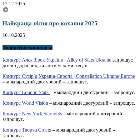
17.12.2025
Найкраща пісня про кохання 2025
16.10.2025
Творческие конкурсы
Конкурс Алея Зірок України | Alley of Stars Ukraine
запрошує
дітей і дорослих, таланти усіх мистецтв.
Конкурс Сузір’я Україна-Європа | Constellation Ukraine-Europe
– міжнародний двотуровий – запрошує.
Конкурс London Stars
– міжнародний двотуровий – запрошує.
Конкурс World Vision
– міжнародний двотуровий – запрошує.
Конкурс New York Starlights
– міжнародний двотуровий –
запрошує.
Конкурс Творча Сотня
– міжнародний двотуровий –
запрошує.