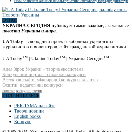
Нові безпекові альянси як альтернатива світовому порядку диктатур
О НАС
УКРАИНА СЕГОДНЯ
публикует самые важные, актуальные
новости Украины и мира
.
UA Today
– свободный проект свободных украинских
журналистов и волонтеров, сайт гражданской журналистики.
TM
TM
TM
UA Today
| Ukraine Today
| Украина Сегодня
Алея Зірок України – творча екосистема
Конкурсний портал – справжні конкурси
Всеукраїнські та міжнародні конкурси талантів
Освітні, педагогічні конкурси
contests
конкурси
групи
ПОДПИШИТЕСЬ
РЕКЛАМА на сайте
Творчі новини
English books
Конкурс
© 1998-2024. Украина сегодня | UA Today. All rights reserved