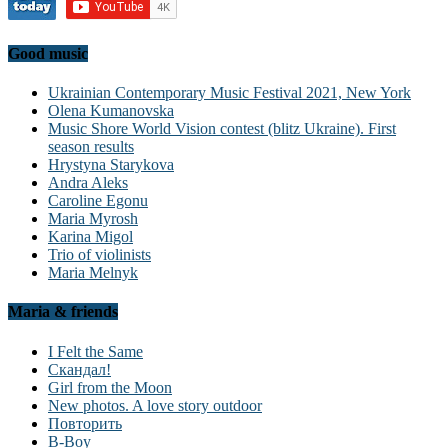
Good music
Ukrainian Contemporary Music Festival 2021, New York
Olena Kumanovska
Music Shore World Vision contest (blitz Ukraine). First
season results
Hrystyna Starykova
Andra Aleks
Caroline Egonu
Maria Myrosh
Karina Migol
Trio of violinists
Maria Melnyk
Maria & friends
I Felt the Same
Скандал!
Girl from the Moon
New photos. A love story outdoor
Повторить
B-Boy