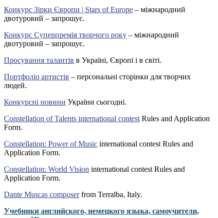
Конкурс Зірки Європи | Stars of Europe
– міжнародний
двотуровий – запрошує.
Конкурс Суперпремія творчого року
– міжнародний
двотуровий – запрошує.
Просування талантів
в Україні, Європі і в світі.
Портфоліо артистів
– персональні сторінки для творчих
людей.
Конкурсні новини
України сьогодні.
Constellation of Talents international contest
Rules and Application
Form.
Constellation: Power of Music
international contest Rules and
Application Form.
Constellation: World Vision
international contest Rules and
Application Form.
Dante Muscas composer
from Terralba, Italy.
Учебники английского, немецкого языка, самоучители,