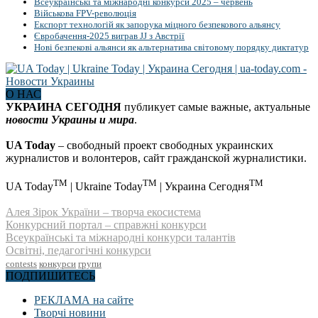
Всеукраїнські та міжнародні конкурси 2025 – червень
Військова FPV-революція
Експорт технологій як запорука міцного безпекового альянсу
Євробачення-2025 виграв JJ з Австрії
Нові безпекові альянси як альтернатива світовому порядку диктатур
О НАС
УКРАИНА СЕГОДНЯ
публикует самые важные, актуальные
новости Украины и мира
.
UA Today
– свободный проект свободных украинских
журналистов и волонтеров, сайт гражданской журналистики.
TM
TM
TM
UA Today
| Ukraine Today
| Украина Сегодня
Алея Зірок України – творча екосистема
Конкурсний портал – справжні конкурси
Всеукраїнські та міжнародні конкурси талантів
Освітні, педагогічні конкурси
contests
конкурси
групи
ПОДПИШИТЕСЬ
РЕКЛАМА на сайте
Творчі новини