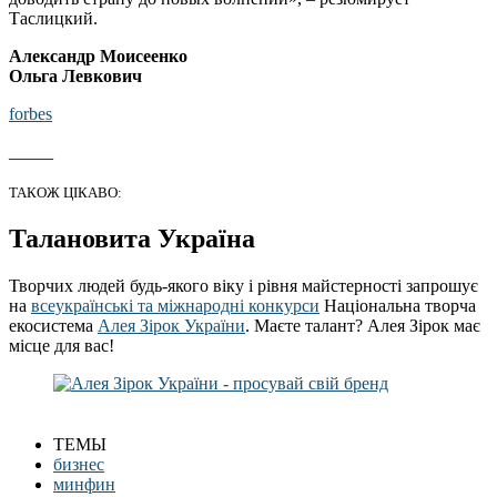
Таслицкий.
Александр Моисеенко
Ольга Левкович
forbes
_____
ТАКОЖ ЦІКАВО:
Талановита Україна
Творчих людей будь-якого віку і рівня майстерності запрошує
на
всеукраїнські та міжнародні конкурси
Національна творча
екосистема
Алея Зірок України
. Маєте талант? Алея Зірок має
місце для вас!
ТЕМЫ
бизнес
минфин