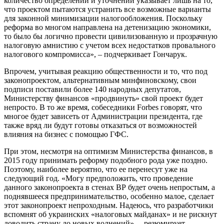
количество определений и уточнений указывает лишь на то,
что проектом пытаются устранить все возможные варианты
для законной минимизации налогообложения. Поскольку
реформа во многом направлена на детенизацию экономики,
то было бы логично провести цивилизованную и прозрачную
налоговую амнистию с учетом всех недостатков провального
налогового компромисса», – подчеркивает Гончарук.
Впрочем, учитывая реакцию общественности и то, что под
законопроектом, альтернативным минфиновскому, свои
подписи поставили более 140 народных депутатов,
Министерству финансов «продвинуть» свой проект будет
непросто. В то же время, собеседники Forbes говорят, что
многое будет зависеть от Администрации президента, где
также вряд ли будут готовы отказаться от возможностей
влияния на бизнес с помощью ГФС.
При этом, несмотря на оптимизм Министерства финансов, в
2015 году принимать реформу подобного рода уже поздно.
Поэтому, наиболее вероятно, что ее перенесут уже на
следующий год. «Могу предположить, что проведение
данного законопроекта в стенах ВР будет очень непростым, а
поднявшееся предпринимательство, особенно малое, сделает
этот законопроект непроходным. Надеюсь, что разработчики
вспомнят об украинских «налоговых майданах» и не рискнут
доводить страну до новых волнений», – резюмирует