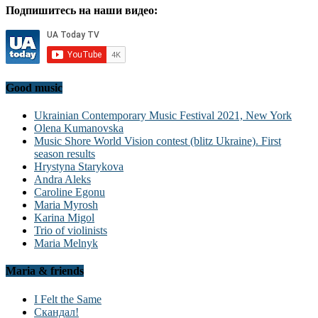
Подпишитесь на наши видео:
Good music
Ukrainian Contemporary Music Festival 2021, New York
Olena Kumanovska
Music Shore World Vision contest (blitz Ukraine). First
season results
Hrystyna Starykova
Andra Aleks
Caroline Egonu
Maria Myrosh
Karina Migol
Trio of violinists
Maria Melnyk
Maria & friends
I Felt the Same
Скандал!