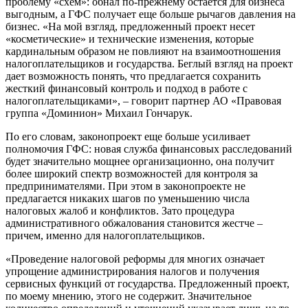
проблему «схем»: обнал по-прежнему остается для бизнеса
выгодным, а ГФС получает еще больше рычагов давления на
бизнес. «На мой взгляд, предложенный проект несет
«косметические» и технические изменения, которые
кардинальным образом не повлияют на взаимоотношения
налогоплательщиков и государства. Беглый взгляд на проект
дает возможность понять, что предлагается сохранить
жесткий финансовый контроль и подход в работе с
налогоплательщиками», – говорит партнер АО «Правовая
группа «Доминион» Михаил Гончарук.
По его словам, законопроект еще больше усиливает
полномочия ГФС: новая служба финансовых расследований
будет значительно мощнее организационно, она получит
более широкий спектр возможностей для контроля за
предпринимателями. При этом в законопроекте не
предлагается никаких шагов по уменьшению числа
налоговых жалоб и конфликтов. Зато процедура
административного обжалования становится жестче –
причем, именно для налогоплательщиков.
«Проведение налоговой реформы для многих означает
упрощение администрирования налогов и получения
сервисных функций от государства. Предложенный проект,
по моему мнению, этого не содержит. Значительное