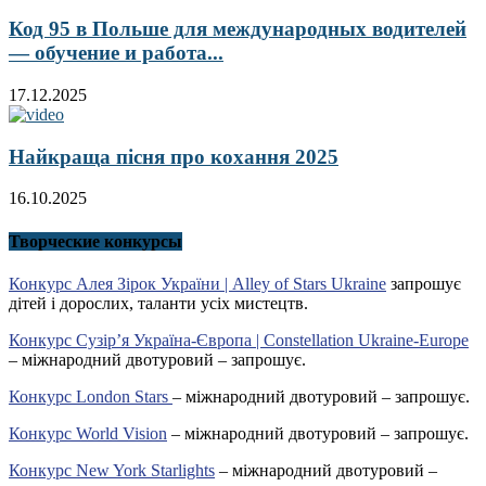
Код 95 в Польше для международных водителей
— обучение и работа...
17.12.2025
Найкраща пісня про кохання 2025
16.10.2025
Творческие конкурсы
Конкурс Алея Зірок України | Alley of Stars Ukraine
запрошує
дітей і дорослих, таланти усіх мистецтв.
Конкурс Сузір’я Україна-Європа | Constellation Ukraine-Europe
– міжнародний двотуровий – запрошує.
Конкурс London Stars
– міжнародний двотуровий – запрошує.
Конкурс World Vision
– міжнародний двотуровий – запрошує.
Конкурс New York Starlights
– міжнародний двотуровий –