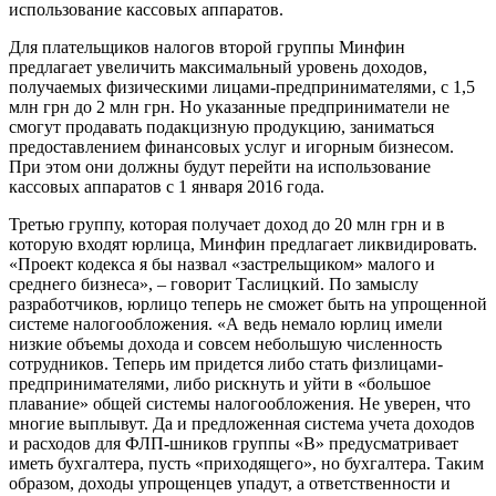
использование кассовых аппаратов.
Для плательщиков налогов второй группы Минфин
предлагает увеличить максимальный уровень доходов,
получаемых физическими лицами-предпринимателями, с 1,5
млн грн до 2 млн грн. Но указанные предприниматели не
смогут продавать подакцизную продукцию, заниматься
предоставлением финансовых услуг и игорным бизнесом.
При этом они должны будут перейти на использование
кассовых аппаратов с 1 января 2016 года.
Третью группу, которая получает доход до 20 млн грн и в
которую входят юрлица, Минфин предлагает ликвидировать.
«Проект кодекса я бы назвал «застрельщиком» малого и
среднего бизнеса», – говорит Таслицкий. По замыслу
разработчиков, юрлицо теперь не сможет быть на упрощенной
системе налогообложения. «А ведь немало юрлиц имели
низкие объемы дохода и совсем небольшую численность
сотрудников. Теперь им придется либо стать физлицами-
предпринимателями, либо рискнуть и уйти в «большое
плавание» общей системы налогообложения. Не уверен, что
многие выплывут. Да и предложенная система учета доходов
и расходов для ФЛП-шников группы «В» предусматривает
иметь бухгалтера, пусть «приходящего», но бухгалтера. Таким
образом, доходы упрощенцев упадут, а ответственности и