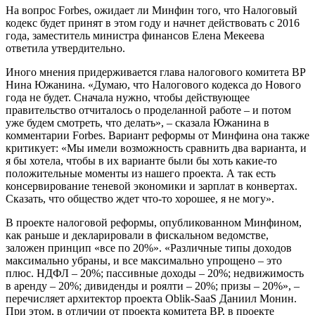
На вопрос Forbes, ожидает ли Минфин того, что Налоговый
кодекс будет принят в этом году и начнет действовать с 2016
года, заместитель министра финансов Елена Мекеева
ответила утвердительно.
Иного мнения придерживается глава налогового комитета ВР
Нина Южанина. «Думаю, что Налогового кодекса до Нового
года не будет. Сначала нужно, чтобы действующее
правительство отчиталось о проделанной работе – и потом
уже будем смотреть, что делать», – сказала Южанина в
комментарии Forbes. Вариант реформы от Минфина она также
критикует: «Мы имели возможность сравнить два варианта, и
я бы хотела, чтобы в их варианте были бы хоть какие-то
положительные моменты из нашего проекта. А так есть
консервирование теневой экономики и зарплат в конвертах.
Сказать, что общество ждет что-то хорошее, я не могу».
В проекте налоговой реформы, опубликованном Минфином,
как раньше и декларировали в фискальном ведомстве,
заложен принцип «все по 20%». «Различные типы доходов
максимально убраны, и все максимально упрощено – это
плюс. НДФЛ – 20%; пассивные доходы – 20%; недвижимость
в аренду – 20%; дивиденды и роялти – 20%; призы – 20%», –
перечисляет архитектор проекта Oblik-SaaS Даниил Монин.
При этом, в отличии от проекта комитета ВР, в проекте