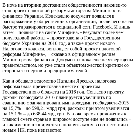
В ночь на вторник достоянием общественности наконец-то
стал проект налоговой реформы авторства Министерства
финансов Украины. Изначально документ появился в
распоряжении у общественных организаций, после чего начал
быстро тиражироваться в социальной сети Facebook. И лишь
затем – появился на сайте Минфина. «Результат более чем
полугодовой работы – проект закона о Государственном
бюджете Украины на 2016 год, а также проект нового
Налогового кодекса, воплощает собой проект налоговой
реформы Минфина», – сказано в официальном релизе
Министерства финансов. Документы пока еще не утверждены
правительством, но уже стали объектом жесткой критики со
стороны экспертов и предпринимателей.
Как и обещало ведомство Наталии Яресько, налоговая
реформа была презентована вместе с проектом
Государственного бюджета на 2016 год. Согласно проекту,
доходы госбюджета-2016 планируется увеличить по
сравнению с запланированными доходами госбюджета-2015
на 15,7% – до 598,21 млрд грн; расходы при этом увеличатся
на 15,1 % – до 638,44 мрд грн. В то же время приложения к
главной смете страны в широком доступе еще не появились –
и как именно планируется наполнять казну в соответствии с
новым НК, пока неизвестно.