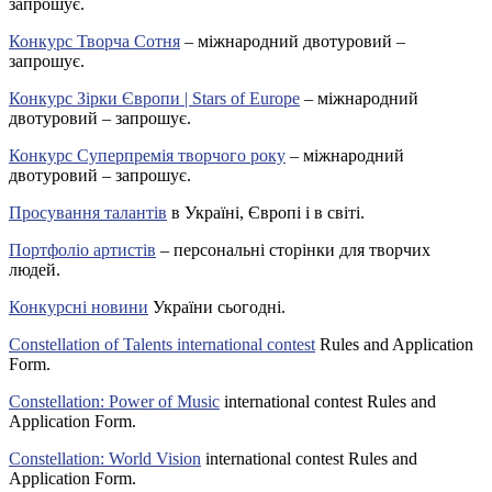
запрошує.
Конкурс Творча Сотня
– міжнародний двотуровий –
запрошує.
Конкурс Зірки Європи | Stars of Europe
– міжнародний
двотуровий – запрошує.
Конкурс Суперпремія творчого року
– міжнародний
двотуровий – запрошує.
Просування талантів
в Україні, Європі і в світі.
Портфоліо артистів
– персональні сторінки для творчих
людей.
Конкурсні новини
України сьогодні.
Constellation of Talents international contest
Rules and Application
Form.
Constellation: Power of Music
international contest Rules and
Application Form.
Constellation: World Vision
international contest Rules and
Application Form.