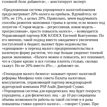
головной боли добавится», – констатирует эксперт.
«Предложенная система упрощенного налогообложения
предусматривает 20% налога на прибыль. Вдумайтесь: не
10%, не 15%, а целых 20%. Правильно, зачем выдумывать
способы развития экономики страны в целом, если можно под
лозунгом «Старая модель – регрессивная, новая модель –
прогрессивная», просто повысить налоги», – возмущается
Управляющий партнер ЮК KODEX Евгений Ковтуненко. По
его мнению, такой подход вместо ожидаемого увеличения
поступлений в бюджет, вызовет бурю недовольства
«единщиков» и переход малого предпринимательства в
наличную форму расчетов, что еще больше укоренит теневой
рынок экономики. «Налоги можно и повысить, все понимают,
что в стране кризис и все готовы платить столько, сколько
скажут. Но не 20% вместо 4%», – добавляет он.
«Геноцидом малого бизнеса» называет проект налоговой
реформы Минфина член совета Палаты налоговых
консультантов, управляющий партнер международной
аудиторской компании PSP Audit Дмитрий Сушко.
«Упрощенная система для юридических лиц будет попросту
упразднена, а для физических лиц – до 10 раз сокращены
объемы возможности работы на такой системе и в разы
повышены ставки единого налога», – говорит Сушко. При