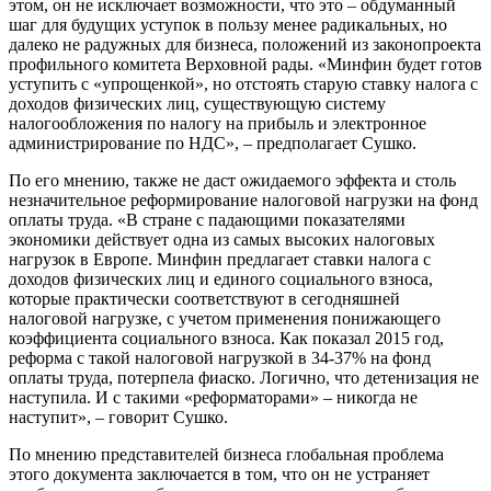
этом, он не исключает возможности, что это – обдуманный
шаг для будущих уступок в пользу менее радикальных, но
далеко не радужных для бизнеса, положений из законопроекта
профильного комитета Верховной рады. «Минфин будет готов
уступить с «упрощенкой», но отстоять старую ставку налога с
доходов физических лиц, существующую систему
налогообложения по налогу на прибыль и электронное
администрирование по НДС», – предполагает Сушко.
По его мнению, также не даст ожидаемого эффекта и столь
незначительное реформирование налоговой нагрузки на фонд
оплаты труда. «В стране с падающими показателями
экономики действует одна из самых высоких налоговых
нагрузок в Европе. Минфин предлагает ставки налога с
доходов физических лиц и единого социального взноса,
которые практически соответствуют в сегодняшней
налоговой нагрузке, с учетом применения понижающего
коэффициента социального взноса. Как показал 2015 год,
реформа с такой налоговой нагрузкой в 34-37% на фонд
оплаты труда, потерпела фиаско. Логично, что детенизация не
наступила. И с такими «реформаторами» – никогда не
наступит», – говорит Сушко.
По мнению представителей бизнеса глобальная проблема
этого документа заключается в том, что он не устраняет