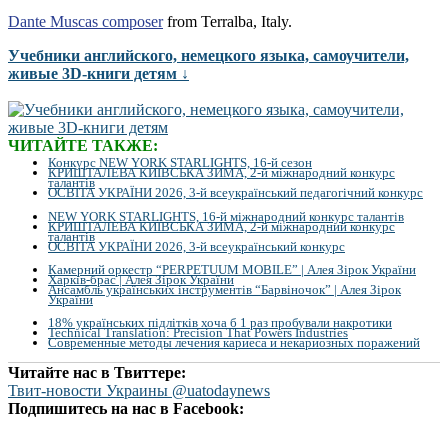
Dante Muscas composer
from Terralba, Italy.
Учебники английского, немецкого языка, самоучители,
живые 3D-книги детям ↓
ЧИТАЙТЕ ТАКЖЕ:
Конкурс NEW YORK STARLIGHTS, 16-й сезон
КРИШТАЛЕВА КИЇВСЬКА ЗИМА, 2-й міжнародний конкурс
талантів
ОСВІТА УКРАЇНИ 2026, 3-й всеукраїнський педагогічний конкурс
NEW YORK STARLIGHTS, 16-й міжнародний конкурс талантів
КРИШТАЛЕВА КИЇВСЬКА ЗИМА, 2-й міжнародний конкурс
талантів
ОСВІТА УКРАЇНИ 2026, 3-й всеукраїнський конкурс
Камерний оркестр “PERPETUUM MOBILE” | Алея Зірок України
Харків-брас | Алея Зірок України
Ансамбль українських інструментів “Барвіночок” | Алея Зірок
України
18% українських підлітків хоча б 1 раз пробували накротики
Technical Translation: Precision That Powers Industries
Современные методы лечения кариеса и некариозных поражений
Читайте нас в Твиттере:
Твит-новости Украины @uatodaynews
Подпишитесь на нас в Facebook: