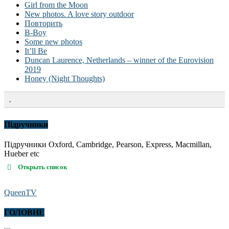
Girl from the Moon
New photos. A love story outdoor
Повторить
B-Boy
Some new photos
It’ll Be
Duncan Laurence, Netherlands – winner of the Eurovision
2019
Honey (Night Thoughts)
.
Підручники
Підручники Oxford, Cambridge, Pearson, Express, Macmillan,
Hueber etc
Открыть список
QueenTV
ГОЛОВНЕ