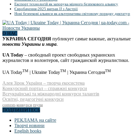
Експорт технологій як запорука міцного безпекового альянсу
Євробачення-2025 виграв JJ з Австрії
Нові безпекові альянси як альтернатива світовому порядку диктатур
О НАС
УКРАИНА СЕГОДНЯ
публикует самые важные, актуальные
новости Украины и мира
.
UA Today
– свободный проект свободных украинских
журналистов и волонтеров, сайт гражданской журналистики.
TM
TM
TM
UA Today
| Ukraine Today
| Украина Сегодня
Алея Зірок України – творча екосистема
Конкурсний портал – справжні конкурси
Всеукраїнські та міжнародні конкурси талантів
Освітні, педагогічні конкурси
contests
конкурси
групи
ПОДПИШИТЕСЬ
РЕКЛАМА на сайте
Творчі новини
English books