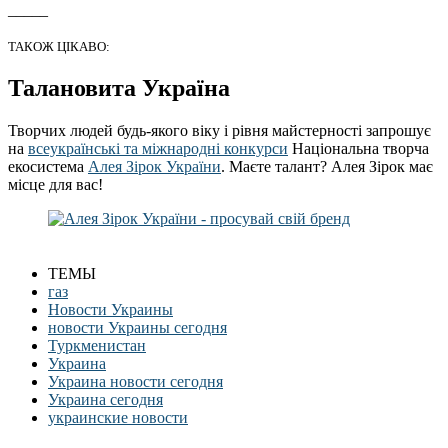
_____
ТАКОЖ ЦІКАВО:
Талановита Україна
Творчих людей будь-якого віку і рівня майстерності запрошує
на
всеукраїнські та міжнародні конкурси
Національна творча
екосистема
Алея Зірок України
. Маєте талант? Алея Зірок має
місце для вас!
ТЕМЫ
газ
Новости Украины
новости Украины сегодня
Туркменистан
Украина
Украина новости сегодня
Украина сегодня
украинские новости