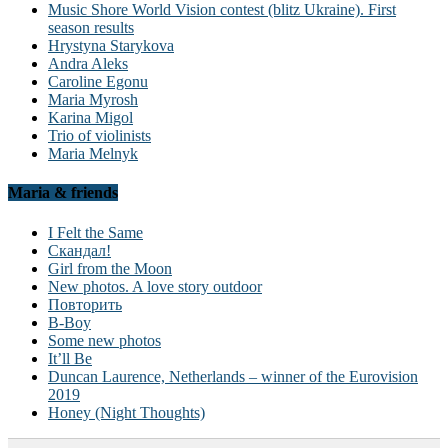
Music Shore World Vision contest (blitz Ukraine). First
season results
Hrystyna Starykova
Andra Aleks
Caroline Egonu
Maria Myrosh
Karina Migol
Trio of violinists
Maria Melnyk
Maria & friends
I Felt the Same
Скандал!
Girl from the Moon
New photos. A love story outdoor
Повторить
B-Boy
Some new photos
It’ll Be
Duncan Laurence, Netherlands – winner of the Eurovision
2019
Honey (Night Thoughts)