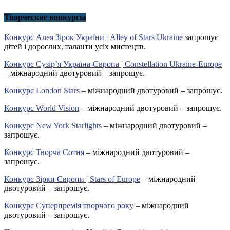
Творческие конкурсы
Конкурс Алея Зірок України | Alley of Stars Ukraine
запрошує
дітей і дорослих, таланти усіх мистецтв.
Конкурс Сузір’я Україна-Європа | Constellation Ukraine-Europe
– міжнародний двотуровий – запрошує.
Конкурс London Stars
– міжнародний двотуровий – запрошує.
Конкурс World Vision
– міжнародний двотуровий – запрошує.
Конкурс New York Starlights
– міжнародний двотуровий –
запрошує.
Конкурс Творча Сотня
– міжнародний двотуровий –
запрошує.
Конкурс Зірки Європи | Stars of Europe
– міжнародний
двотуровий – запрошує.
Конкурс Суперпремія творчого року
– міжнародний
двотуровий – запрошує.