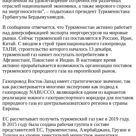
нацеленной на удовлетворение потребностей различных
отраслей национальной экономики, а также мирового спроса
на энергоносители”, – подытожил президент Туркменистана
Гурбангулы Бердымухамедов.
В сообщении отмечается, что Туркменистан активно работает
над диверсификацией экспорта энергоресурсов на мировые
рынки. Сейчас туркменский газ поставляется в Россию, Иран,
Китай. С вводом в строй транснационального газопровода
ТАПИ, строительство которого началось 13 декабря,
туркменский газ начнет поступать потребителям в
Афганистане, Пакистане и Индии. В настоящее время
активно прорабатывается возможность организации поставок
туркменского природного газа на европейский рынок.
Газопровод Восток-Запад имеет стратегическое значение, так
как рассматривается многими экспертами как подвод к
газопроводу NABUCCO, являющийся одним из вариантов
реализации южного газотранспортного коридора для поставок
природного газа из центральноазиатского региона в страны
Европы.
ЕС рассчитывает получить туркменский газ уже в 2019 году.
В 2015 году была создана рабочая группа в составе
представителей ЕС, Туркменистана, Азербайджана, Грузии и
Турции на уровне заместителей министров энергетики.