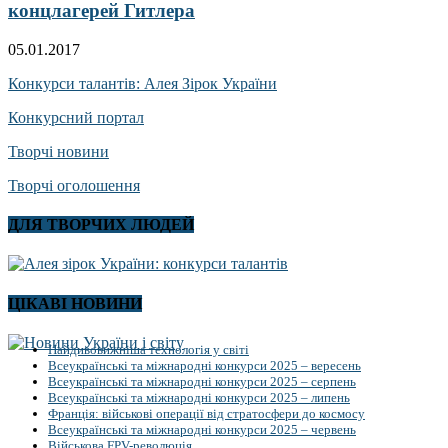
концлагерей Гитлера
05.01.2017
Конкурси талантів: Алея Зірок України
Конкурсний портал
Творчі новини
Творчі оголошення
ДЛЯ ТВОРЧИХ ЛЮДЕЙ
ЦІКАВІ НОВИНИ
Найдивовижніша технологія у світі
Всеукраїнські та міжнародні конкурси 2025 – вересень
Всеукраїнські та міжнародні конкурси 2025 – серпень
Всеукраїнські та міжнародні конкурси 2025 – липень
Франція: військові операції від стратосфери до космосу
Всеукраїнські та міжнародні конкурси 2025 – червень
Військова FPV-революція