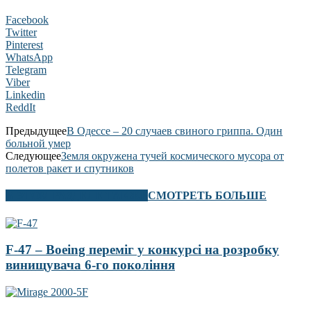
Facebook
Twitter
Pinterest
WhatsApp
Telegram
Viber
Linkedin
ReddIt
Предыдущее
В Одессе – 20 случаев свиного гриппа. Один
больной умер
Следующее
Земля окружена тучей космического мусора от
полетов ракет и спутников
В ЭТОМ РАЗДЕЛЕ ТАКЖЕ
СМОТРЕТЬ БОЛЬШЕ
F-47 – Boeing переміг у конкурсі на розробку
винищувача 6-го покоління