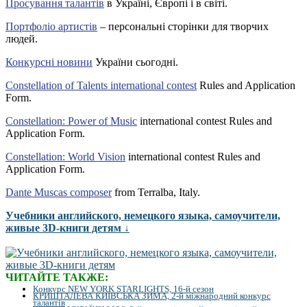
Просування талантів
в Україні, Європі і в світі.
Портфоліо артистів
– персональні сторінки для творчих
людей.
Конкурсні новини
України сьогодні.
Constellation of Talents international contest
Rules and Application
Form.
Constellation: Power of Music
international contest Rules and
Application Form.
Constellation: World Vision
international contest Rules and
Application Form.
Dante Muscas composer
from Terralba, Italy.
Учебники английского, немецкого языка, самоучители,
живые 3D-книги детям ↓
ЧИТАЙТЕ ТАКЖЕ:
Конкурс NEW YORK STARLIGHTS, 16-й сезон
КРИШТАЛЕВА КИЇВСЬКА ЗИМА, 2-й міжнародний конкурс
талантів