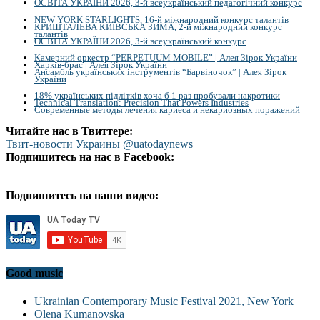
ОСВІТА УКРАЇНИ 2026, 3-й всеукраїнський педагогічний конкурс
NEW YORK STARLIGHTS, 16-й міжнародний конкурс талантів
КРИШТАЛЕВА КИЇВСЬКА ЗИМА, 2-й міжнародний конкурс
талантів
ОСВІТА УКРАЇНИ 2026, 3-й всеукраїнський конкурс
Камерний оркестр “PERPETUUM MOBILE” | Алея Зірок України
Харків-брас | Алея Зірок України
Ансамбль українських інструментів “Барвіночок” | Алея Зірок
України
18% українських підлітків хоча б 1 раз пробували накротики
Technical Translation: Precision That Powers Industries
Современные методы лечения кариеса и некариозных поражений
Читайте нас в Твиттере:
Твит-новости Украины @uatodaynews
Подпишитесь на нас в Facebook:
Подпишитесь на наши видео:
Good music
Ukrainian Contemporary Music Festival 2021, New York
Olena Kumanovska