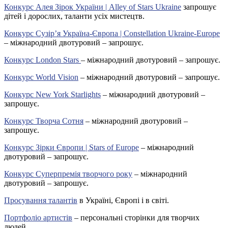
Конкурс Алея Зірок України | Alley of Stars Ukraine
запрошує
дітей і дорослих, таланти усіх мистецтв.
Конкурс Сузір’я Україна-Європа | Constellation Ukraine-Europe
– міжнародний двотуровий – запрошує.
Конкурс London Stars
– міжнародний двотуровий – запрошує.
Конкурс World Vision
– міжнародний двотуровий – запрошує.
Конкурс New York Starlights
– міжнародний двотуровий –
запрошує.
Конкурс Творча Сотня
– міжнародний двотуровий –
запрошує.
Конкурс Зірки Європи | Stars of Europe
– міжнародний
двотуровий – запрошує.
Конкурс Суперпремія творчого року
– міжнародний
двотуровий – запрошує.
Просування талантів
в Україні, Європі і в світі.
Портфоліо артистів
– персональні сторінки для творчих
людей.