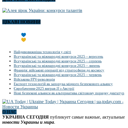
ЦІКАВІ НОВИНИ
Найдивовижніша технологія у світі
Всеукраїнські та міжнародні конкурси 2025 – вересень
Всеукраїнські та міжнародні конкурси 2025 – серпень
Всеукраїнські та міжнародні конкурси 2025 – липень
Франція: військові операції від стратосфери до космосу
Всеукраїнські та міжнародні конкурси 2025 – червень
Військова FPV-революція
Експорт технологій як запорука міцного безпекового альянсу
Євробачення-2025 виграв JJ з Австрії
Нові безпекові альянси як альтернатива світовому порядку диктатур
О НАС
УКРАИНА СЕГОДНЯ
публикует самые важные, актуальные
новости Украины и мира
.