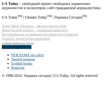
UA Today
– свободный проект свободных украинских
журналистов и волонтеров, сайт гражданской журналистики.
TM
TM
TM
UA Today
| Ukraine Today
| Украина Сегодня
Алея Зірок України – творча екосистема
Конкурсний портал – справжні конкурси
Всеукраїнські та міжнародні конкурси талантів
Освітні, педагогічні конкурси
contests
конкурси
групи
ПОДПИШИТЕСЬ
РЕКЛАМА на сайте
Творчі новини
English books
Конкурс
© 1998-2024. Украина сегодня | UA Today. All rights reserved