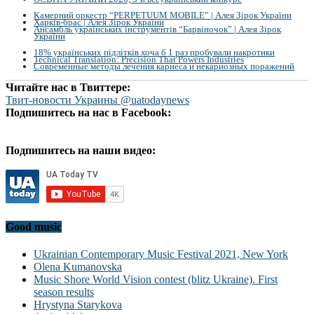
Камерний оркестр “PERPETUUM MOBILE” | Алея Зірок України
Харків-брас | Алея Зірок України
Ансамбль українських інструментів “Барвіночок” | Алея Зірок
України
18% українських підлітків хоча б 1 раз пробували накротики
Technical Translation: Precision That Powers Industries
Современные методы лечения кариеса и некариозных поражений
Читайте нас в Твиттере:
Твит-новости Украины @uatodaynews
Подпишитесь на нас в Facebook:
Подпишитесь на наши видео:
Good music
Ukrainian Contemporary Music Festival 2021, New York
Olena Kumanovska
Music Shore World Vision contest (blitz Ukraine). First
season results
Hrystyna Starykova