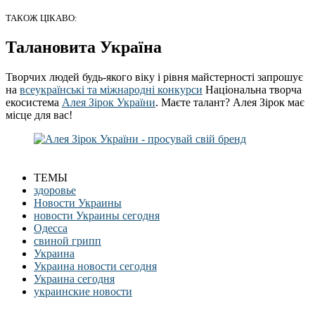
ТАКОЖ ЦІКАВО:
Талановита Україна
Творчих людей будь-якого віку і рівня майстерності запрошує
на
всеукраїнські та міжнародні конкурси
Національна творча
екосистема
Алея Зірок України
. Маєте талант? Алея Зірок має
місце для вас!
ТЕМЫ
здоровье
Новости Украины
новости Украины сегодня
Одесса
свиной грипп
Украина
Украина новости сегодня
Украина сегодня
украинские новости