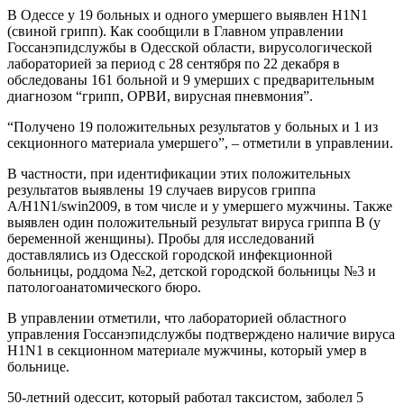
В Одессе у 19 больных и одного умершего выявлен H1N1
(свиной грипп). Как сообщили в Главном управлении
Госсанэпидслужбы в Одесской области, вирусологической
лабораторией за период с 28 сентября по 22 декабря в
обследованы 161 больной и 9 умерших с предварительным
диагнозом “грипп, ОРВИ, вирусная пневмония”.
“Получено 19 положительных результатов у больных и 1 из
секционного материала умершего”, – отметили в управлении.
В частности, при идентификации этих положительных
результатов выявлены 19 случаев вирусов гриппа
А/H1N1/swin2009, в том числе и у умершего мужчины. Также
выявлен один положительный результат вируса гриппа В (у
беременной женщины). Пробы для исследований
доставлялись из Одесской городской инфекционной
больницы, роддома №2, детской городской больницы №3 и
патологоанатомического бюро.
В управлении отметили, что лабораторией областного
управления Госсанэпидслужбы подтверждено наличие вируса
H1N1 в секционном материале мужчины, который умер в
больнице.
50-летний одессит, который работал таксистом, заболел 5