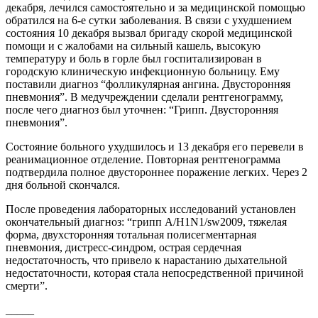
декабря, лечился самостоятельно и за медицинской помощью
обратился на 6-е сутки заболевания. В связи с ухудшением
состояния 10 декабря вызвал бригаду скорой медицинской
помощи и с жалобами на сильный кашель, высокую
температуру и боль в горле был госпитализирован в
городскую клиническую инфекционную больницу. Ему
поставили диагноз “фолликулярная ангина. Двусторонняя
пневмония”. В медучреждении сделали рентгенограмму,
после чего диагноз был уточнен: “Грипп. Двусторонняя
пневмония”.
Состояние больного ухудшилось и 13 декабря его перевели в
реанимационное отделение. Повторная рентгенограмма
подтвердила полное двустороннее поражение легких. Через 2
дня больной скончался.
После проведения лабораторных исследований установлен
окончательный диагноз: “грипп А/H1N1/sw2009, тяжелая
форма, двухсторонняя тотальная полисегментарная
пневмония, дистресс-синдром, острая сердечная
недостаточность, что привело к нарастанию дыхательной
недостаточности, которая стала непосредственной причиной
смерти”.
_____