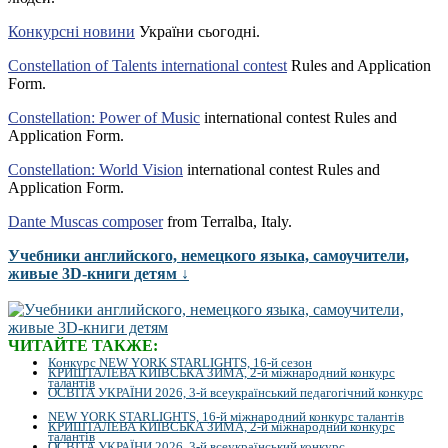
Конкурсні новини
України сьогодні.
Constellation of Talents international contest
Rules and Application
Form.
Constellation: Power of Music
international contest Rules and
Application Form.
Constellation: World Vision
international contest Rules and
Application Form.
Dante Muscas composer
from Terralba, Italy.
Учебники английского, немецкого языка, самоучители,
живые 3D-книги детям ↓
ЧИТАЙТЕ ТАКЖЕ:
Конкурс NEW YORK STARLIGHTS, 16-й сезон
КРИШТАЛЕВА КИЇВСЬКА ЗИМА, 2-й міжнародний конкурс
талантів
ОСВІТА УКРАЇНИ 2026, 3-й всеукраїнський педагогічний конкурс
NEW YORK STARLIGHTS, 16-й міжнародний конкурс талантів
КРИШТАЛЕВА КИЇВСЬКА ЗИМА, 2-й міжнародний конкурс
талантів
ОСВІТА УКРАЇНИ 2026, 3-й всеукраїнський конкурс