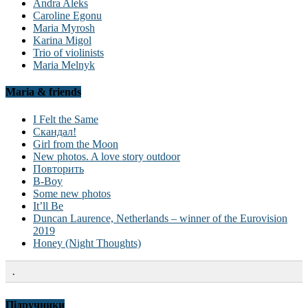
Andra Aleks
Caroline Egonu
Maria Myrosh
Karina Migol
Trio of violinists
Maria Melnyk
Maria & friends
I Felt the Same
Скандал!
Girl from the Moon
New photos. A love story outdoor
Повторить
B-Boy
Some new photos
It’ll Be
Duncan Laurence, Netherlands – winner of the Eurovision
2019
Honey (Night Thoughts)
.
Підручники