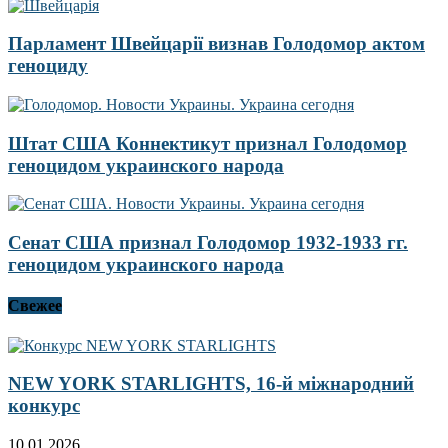
Парламент Швейцарії визнав Голодомор актом
геноциду
Штат США Коннектикут признал Голодомор
геноцидом украинского народа
Сенат США признал Голодомор 1932-1933 гг.
геноцидом украинского народа
Свежее
NEW YORK STARLIGHTS, 16-й міжнародний
конкурс
10.01.2026