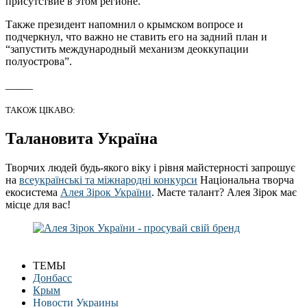
присутствие в этом регионе.
Также президент напомнил о крымском вопросе и
подчеркнул, что важно не ставить его на задний план и
“запустить международный механизм деоккупации
полуострова”.
_____
ТАКОЖ ЦІКАВО:
Талановита Україна
Творчих людей будь-якого віку і рівня майстерності запрошує
на
всеукраїнські та міжнародні конкурси
Національна творча
екосистема
Алея Зірок України
. Маєте талант? Алея Зірок має
місце для вас!
ТЕМЫ
Донбасс
Крым
Новости Украины