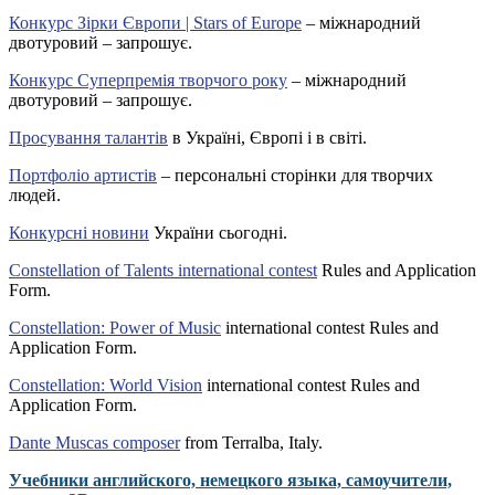
Конкурс Зірки Європи | Stars of Europe
– міжнародний
двотуровий – запрошує.
Конкурс Суперпремія творчого року
– міжнародний
двотуровий – запрошує.
Просування талантів
в Україні, Європі і в світі.
Портфоліо артистів
– персональні сторінки для творчих
людей.
Конкурсні новини
України сьогодні.
Constellation of Talents international contest
Rules and Application
Form.
Constellation: Power of Music
international contest Rules and
Application Form.
Constellation: World Vision
international contest Rules and
Application Form.
Dante Muscas composer
from Terralba, Italy.
Учебники английского, немецкого языка, самоучители,