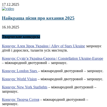
17.12.2025
Найкраща пісня про кохання 2025
16.10.2025
Творческие конкурсы
Конкурс Алея Зірок України | Alley of Stars Ukraine
запрошує
дітей і дорослих, таланти усіх мистецтв.
Конкурс Сузір’я Україна-Європа | Constellation Ukraine-Europe
– міжнародний двотуровий – запрошує.
Конкурс London Stars
– міжнародний двотуровий – запрошує.
Конкурс World Vision
– міжнародний двотуровий – запрошує.
Конкурс New York Starlights
– міжнародний двотуровий –
запрошує.
Конкурс Творча Сотня
– міжнародний двотуровий –
запрошує.