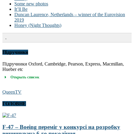
Some new photos
It’ll Be
Duncan Laurence, Netherlands – winner of the Eurovision
2019
Honey (Night Thoughts)
.
Підручники
Підручники Oxford, Cambridge, Pearson, Express, Macmillan,
Hueber etc
Открыть список
QueenTV
ГОЛОВНЕ
F-47 – Boeing переміг у конкурсі на розробку
винищувача 6-го покоління