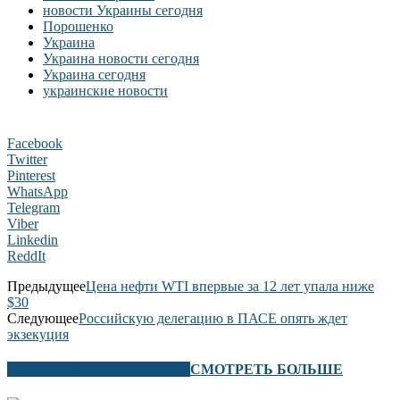
новости Украины сегодня
Порошенко
Украина
Украина новости сегодня
Украина сегодня
украинские новости
Facebook
Twitter
Pinterest
WhatsApp
Telegram
Viber
Linkedin
ReddIt
Предыдущее
Цена нефти WTI впервые за 12 лет упала ниже
$30
Следующее
Российскую делегацию в ПАСЕ опять ждет
экзекуция
В ЭТОМ РАЗДЕЛЕ ТАКЖЕ
СМОТРЕТЬ БОЛЬШЕ