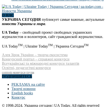
О НАС
УКРАИНА СЕГОДНЯ
публикует самые важные, актуальные
новости Украины и мира
.
UA Today
– свободный проект свободных украинских
журналистов и волонтеров, сайт гражданской журналистики.
TM
TM
TM
UA Today
| Ukraine Today
| Украина Сегодня
Алея Зірок України – творча екосистема
Конкурсний портал – справжні конкурси
Всеукраїнські та міжнародні конкурси талантів
Освітні, педагогічні конкурси
contests
конкурси
групи
ПОДПИШИТЕСЬ
РЕКЛАМА на сайте
Творчі новини
English books
Конкурс
© 1998-2024. Украина сегодня | UA Today. All rights reserved