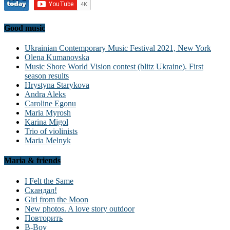
Good music
Ukrainian Contemporary Music Festival 2021, New York
Olena Kumanovska
Music Shore World Vision contest (blitz Ukraine). First
season results
Hrystyna Starykova
Andra Aleks
Caroline Egonu
Maria Myrosh
Karina Migol
Trio of violinists
Maria Melnyk
Maria & friends
I Felt the Same
Скандал!
Girl from the Moon
New photos. A love story outdoor
Повторить
B-Boy