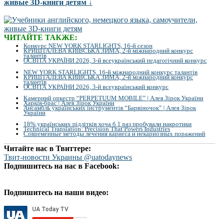
живые 3D-книги детям ↓
ЧИТАЙТЕ ТАКЖЕ:
Конкурс NEW YORK STARLIGHTS, 16-й сезон
КРИШТАЛЕВА КИЇВСЬКА ЗИМА, 2-й міжнародний конкурс
талантів
ОСВІТА УКРАЇНИ 2026, 3-й всеукраїнський педагогічний конкурс
NEW YORK STARLIGHTS, 16-й міжнародний конкурс талантів
КРИШТАЛЕВА КИЇВСЬКА ЗИМА, 2-й міжнародний конкурс
талантів
ОСВІТА УКРАЇНИ 2026, 3-й всеукраїнський конкурс
Камерний оркестр “PERPETUUM MOBILE” | Алея Зірок України
Харків-брас | Алея Зірок України
Ансамбль українських інструментів “Барвіночок” | Алея Зірок
України
18% українських підлітків хоча б 1 раз пробували накротики
Technical Translation: Precision That Powers Industries
Современные методы лечения кариеса и некариозных поражений
Читайте нас в Твиттере:
Твит-новости Украины @uatodaynews
Подпишитесь на нас в Facebook:
Подпишитесь на наши видео: