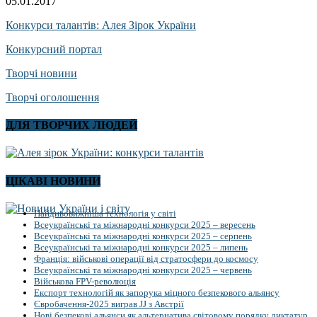
05.01.2017
Конкурси талантів: Алея Зірок України
Конкурсний портал
Творчі новини
Творчі оголошення
ДЛЯ ТВОРЧИХ ЛЮДЕЙ
ЦІКАВІ НОВИНИ
Найдивовижніша технологія у світі
Всеукраїнські та міжнародні конкурси 2025 – вересень
Всеукраїнські та міжнародні конкурси 2025 – серпень
Всеукраїнські та міжнародні конкурси 2025 – липень
Франція: військові операції від стратосфери до космосу
Всеукраїнські та міжнародні конкурси 2025 – червень
Військова FPV-революція
Експорт технологій як запорука міцного безпекового альянсу
Євробачення-2025 виграв JJ з Австрії
Нові безпекові альянси як альтернатива світовому порядку диктатур