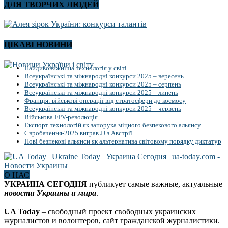
ДЛЯ ТВОРЧИХ ЛЮДЕЙ
ЦІКАВІ НОВИНИ
Найдивовижніша технологія у світі
Всеукраїнські та міжнародні конкурси 2025 – вересень
Всеукраїнські та міжнародні конкурси 2025 – серпень
Всеукраїнські та міжнародні конкурси 2025 – липень
Франція: військові операції від стратосфери до космосу
Всеукраїнські та міжнародні конкурси 2025 – червень
Військова FPV-революція
Експорт технологій як запорука міцного безпекового альянсу
Євробачення-2025 виграв JJ з Австрії
Нові безпекові альянси як альтернатива світовому порядку диктатур
О НАС
УКРАИНА СЕГОДНЯ
публикует самые важные, актуальные
новости Украины и мира
.
UA Today
– свободный проект свободных украинских
журналистов и волонтеров, сайт гражданской журналистики.