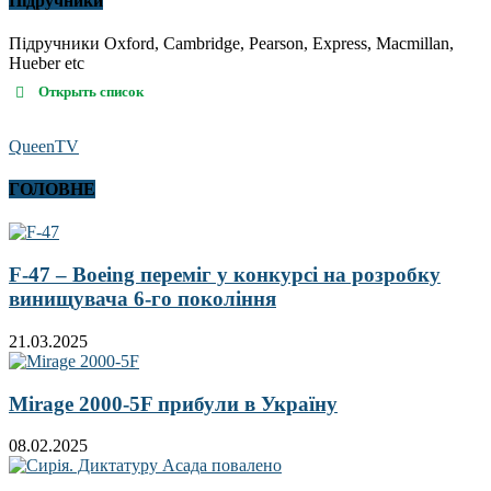
Підручники
Підручники Oxford, Cambridge, Pearson, Express, Macmillan,
Hueber etc
Открыть список
QueenTV
ГОЛОВНЕ
F-47 – Boeing переміг у конкурсі на розробку
винищувача 6-го покоління
21.03.2025
Mirage 2000-5F прибули в Україну
08.02.2025