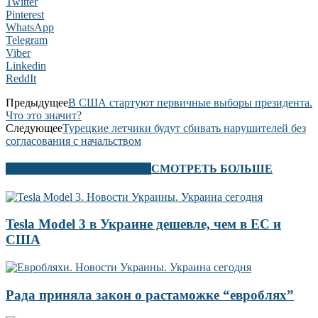
Twitter
Pinterest
WhatsApp
Telegram
Viber
Linkedin
ReddIt
Предыдущее
В США стартуют первичные выборы президента.
Что это значит?
Следующее
Турецкие летчики будут сбивать нарушителей без
согласования с начальством
В ЭТОМ РАЗДЕЛЕ ТАКЖЕ
СМОТРЕТЬ БОЛЬШЕ
Tesla Model 3 в Украине дешевле, чем в ЕС и
США
Рада приняла закон о растаможке “евроблях”