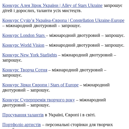
Конкурс Алея Зірок України | Alley of Stars Ukraine
запрошує
дітей і дорослих, таланти усіх мистецтв.
Конкурс Сузір’я Україна-Європа | Constellation Ukraine-Europe
– міжнародний двотуровий – запрошує.
Конкурс London Stars
– міжнародний двотуровий – запрошує.
Конкурс World Vision
– міжнародний двотуровий – запрошує.
Конкурс New York Starlights
– міжнародний двотуровий –
запрошує.
Конкурс Творча Сотня
– міжнародний двотуровий –
запрошує.
Конкурс Зірки Європи | Stars of Europe
– міжнародний
двотуровий – запрошує.
Конкурс Суперпремія творчого року
– міжнародний
двотуровий – запрошує.
Просування талантів
в Україні, Європі і в світі.
Портфоліо артистів
– персональні сторінки для творчих