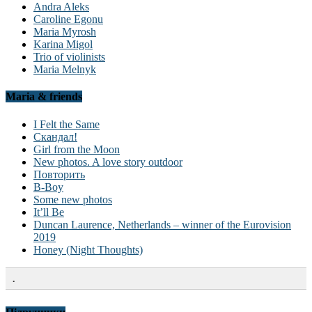
Andra Aleks
Caroline Egonu
Maria Myrosh
Karina Migol
Trio of violinists
Maria Melnyk
Maria & friends
I Felt the Same
Скандал!
Girl from the Moon
New photos. A love story outdoor
Повторить
B-Boy
Some new photos
It’ll Be
Duncan Laurence, Netherlands – winner of the Eurovision
2019
Honey (Night Thoughts)
.