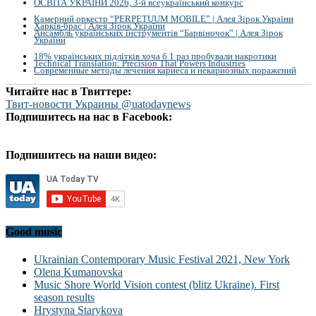
ОСВІТА УКРАЇНИ 2026, 3-й всеукраїнський конкурс
Камерний оркестр “PERPETUUM MOBILE” | Алея Зірок України
Харків-брас | Алея Зірок України
Ансамбль українських інструментів “Барвіночок” | Алея Зірок
України
18% українських підлітків хоча б 1 раз пробували накротики
Technical Translation: Precision That Powers Industries
Современные методы лечения кариеса и некариозных поражений
Читайте нас в Твиттере:
Твит-новости Украины @uatodaynews
Подпишитесь на нас в Facebook:
Подпишитесь на наши видео:
Good music
Ukrainian Contemporary Music Festival 2021, New York
Olena Kumanovska
Music Shore World Vision contest (blitz Ukraine). First
season results
Hrystyna Starykova