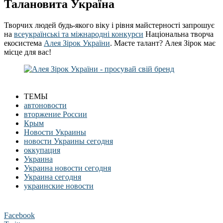
Талановита Україна
Творчих людей будь-якого віку і рівня майстерності запрошує
на
всеукраїнські та міжнародні конкурси
Національна творча
екосистема
Алея Зірок України
. Маєте талант? Алея Зірок має
місце для вас!
ТЕМЫ
автоновости
вторжение России
Крым
Новости Украины
новости Украины сегодня
оккупация
Украина
Украина новости сегодня
Украина сегодня
украинские новости
Facebook