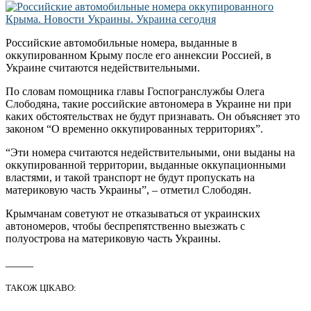
Российские автомобильные номера, выданные в
оккупированном Крыму после его аннексии Россией, в
Украине считаются недействительными.
По словам помощника главы Госпогранслужбы Олега
Слободяна, такие российские автономера в Украине ни при
каких обстоятельствах не будут признавать. Он объясняет это
законом “О временно оккупированных территориях”.
“Эти номера считаются недействительными, они выданы на
оккупированной территории, выданные оккупационными
властями, и такой транспорт не будут пропускать на
материковую часть Украины”, – отметил Слободян.
Крымчанам советуют не отказываться от украинских
автономеров, чтобы беспрепятственно выезжать с
полуострова на материковую часть Украины.
_____
ТАКОЖ ЦІКАВО: