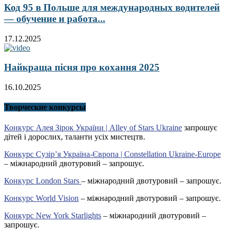
Код 95 в Польше для международных водителей
— обучение и работа...
17.12.2025
Найкраща пісня про кохання 2025
16.10.2025
Творческие конкурсы
Конкурс Алея Зірок України | Alley of Stars Ukraine
запрошує
дітей і дорослих, таланти усіх мистецтв.
Конкурс Сузір’я Україна-Європа | Constellation Ukraine-Europe
– міжнародний двотуровий – запрошує.
Конкурс London Stars
– міжнародний двотуровий – запрошує.
Конкурс World Vision
– міжнародний двотуровий – запрошує.
Конкурс New York Starlights
– міжнародний двотуровий –
запрошує.