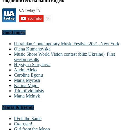
Подпишитесь на наши видео:
Good music
Ukrainian Contemporary Music Festival 2021, New York
Olena Kumanovska
Music Shore World Vision contest (blitz Ukraine). First
season results
Hrystyna Starykova
Andra Aleks
Caroline Egonu
Maria Myrosh
Karina Migol
Trio of violinists
Maria Melnyk
Maria & friends
I Felt the Same
Скандал!
Girl from the Moon