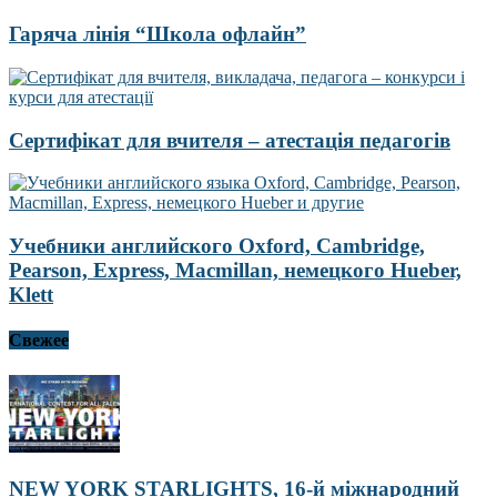
Гаряча лінія “Школа офлайн”
Сертифікат для вчителя – атестація педагогів
Учебники английского Oxford, Cambridge,
Pearson, Express, Macmillan, немецкого Hueber,
Klett
Свежее
NEW YORK STARLIGHTS, 16-й міжнародний