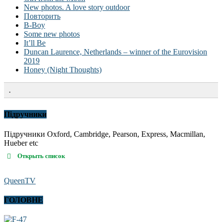
New photos. A love story outdoor
Повторить
B-Boy
Some new photos
It’ll Be
Duncan Laurence, Netherlands – winner of the Eurovision
2019
Honey (Night Thoughts)
.
Підручники
Підручники Oxford, Cambridge, Pearson, Express, Macmillan,
Hueber etc
Открыть список
QueenTV
ГОЛОВНЕ