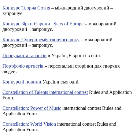
Конкурс Творча Сотня
– міжнародний двотуровий –
запрошує.
Конкурс Зірки Європи | Stars of Europe
– міжнародний
двотуровий – запрошує.
Конкурс Суперпремія творчого року
– міжнародний
двотуровий – запрошує.
Просування талантів
в Україні, Європі і в світі.
Портфоліо артистів
– персональні сторінки для творчих
людей.
Конкурсні новини
України сьогодні.
Constellation of Talents international contest
Rules and Application
Form.
Constellation: Power of Music
international contest Rules and
Application Form.
Constellation: World Vision
international contest Rules and
Application Form.