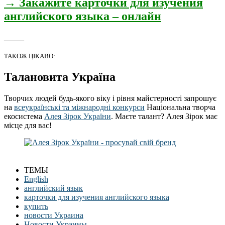
→ Закажите карточки для изучения
английского языка – онлайн
_____
ТАКОЖ ЦІКАВО:
Талановита Україна
Творчих людей будь-якого віку і рівня майстерності запрошує
на
всеукраїнські та міжнародні конкурси
Національна творча
екосистема
Алея Зірок України
. Маєте талант? Алея Зірок має
місце для вас!
ТЕМЫ
English
английский язык
карточки для изучения английского языка
купить
новости Украина
Новости Украины