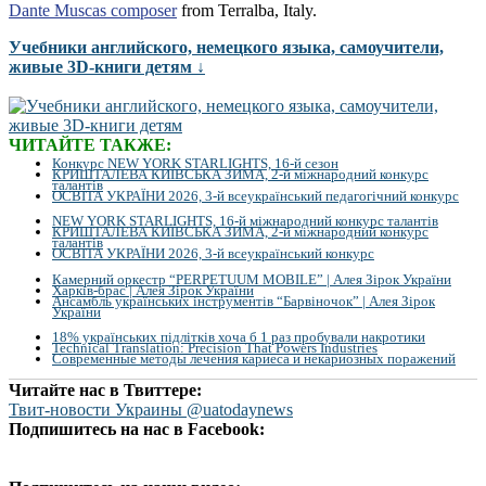
Dante Muscas composer
from Terralba, Italy.
Учебники английского, немецкого языка, самоучители,
живые 3D-книги детям ↓
ЧИТАЙТЕ ТАКЖЕ:
Конкурс NEW YORK STARLIGHTS, 16-й сезон
КРИШТАЛЕВА КИЇВСЬКА ЗИМА, 2-й міжнародний конкурс
талантів
ОСВІТА УКРАЇНИ 2026, 3-й всеукраїнський педагогічний конкурс
NEW YORK STARLIGHTS, 16-й міжнародний конкурс талантів
КРИШТАЛЕВА КИЇВСЬКА ЗИМА, 2-й міжнародний конкурс
талантів
ОСВІТА УКРАЇНИ 2026, 3-й всеукраїнський конкурс
Камерний оркестр “PERPETUUM MOBILE” | Алея Зірок України
Харків-брас | Алея Зірок України
Ансамбль українських інструментів “Барвіночок” | Алея Зірок
України
18% українських підлітків хоча б 1 раз пробували накротики
Technical Translation: Precision That Powers Industries
Современные методы лечения кариеса и некариозных поражений
Читайте нас в Твиттере:
Твит-новости Украины @uatodaynews
Подпишитесь на нас в Facebook: