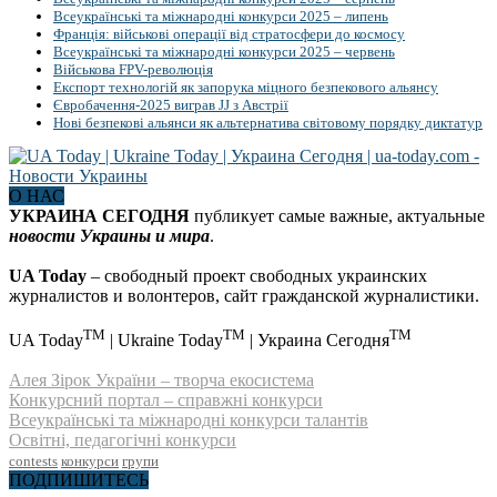
Всеукраїнські та міжнародні конкурси 2025 – липень
Франція: військові операції від стратосфери до космосу
Всеукраїнські та міжнародні конкурси 2025 – червень
Військова FPV-революція
Експорт технологій як запорука міцного безпекового альянсу
Євробачення-2025 виграв JJ з Австрії
Нові безпекові альянси як альтернатива світовому порядку диктатур
О НАС
УКРАИНА СЕГОДНЯ
публикует самые важные, актуальные
новости Украины и мира
.
UA Today
– свободный проект свободных украинских
журналистов и волонтеров, сайт гражданской журналистики.
TM
TM
TM
UA Today
| Ukraine Today
| Украина Сегодня
Алея Зірок України – творча екосистема
Конкурсний портал – справжні конкурси
Всеукраїнські та міжнародні конкурси талантів
Освітні, педагогічні конкурси
contests
конкурси
групи
ПОДПИШИТЕСЬ