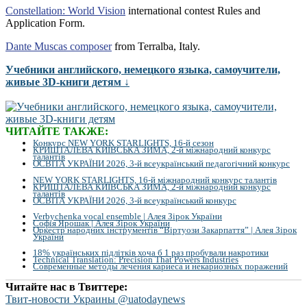
Constellation: World Vision
international contest Rules and
Application Form.
Dante Muscas composer
from Terralba, Italy.
Учебники английского, немецкого языка, самоучители,
живые 3D-книги детям ↓
ЧИТАЙТЕ ТАКЖЕ:
Конкурс NEW YORK STARLIGHTS, 16-й сезон
КРИШТАЛЕВА КИЇВСЬКА ЗИМА, 2-й міжнародний конкурс
талантів
ОСВІТА УКРАЇНИ 2026, 3-й всеукраїнський педагогічний конкурс
NEW YORK STARLIGHTS, 16-й міжнародний конкурс талантів
КРИШТАЛЕВА КИЇВСЬКА ЗИМА, 2-й міжнародний конкурс
талантів
ОСВІТА УКРАЇНИ 2026, 3-й всеукраїнський конкурс
Verbychenka vocal ensemble | Алея Зірок України
Софія Ярошак | Алея Зірок України
Оркестр народних інструментів “Віртуози Закарпаття” | Алея Зірок
України
18% українських підлітків хоча б 1 раз пробували накротики
Technical Translation: Precision That Powers Industries
Современные методы лечения кариеса и некариозных поражений
Читайте нас в Твиттере:
Твит-новости Украины @uatodaynews