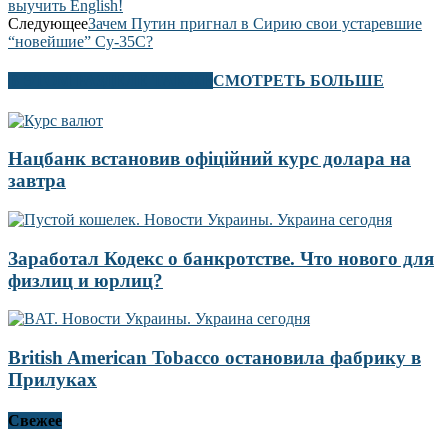
выучить English!
Следующее
Зачем Путин пригнал в Сирию свои устаревшие
“новейшие” Су-35С?
В ЭТОМ РАЗДЕЛЕ ТАКЖЕ
СМОТРЕТЬ БОЛЬШЕ
Нацбанк встановив офіційний курс долара на
завтра
Заработал Кодекс о банкротстве. Что нового для
физлиц и юрлиц?
British American Tobacco остановила фабрику в
Прилуках
Свежее