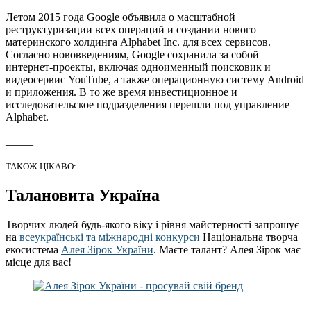
Летом 2015 года Google объявила о масштабной
реструктуризации всех операций и создании нового
материнского холдинга Alphabet Inc. для всех сервисов.
Согласно нововведениям, Google сохранила за собой
интернет-проекты, включая одноименный поисковик и
видеосервис YouTube, а также операционную систему Android
и приложения. В то же время инвестиционное и
исследовательское подразделения перешли под управление
Alphabet.
_____
ТАКОЖ ЦІКАВО:
Талановита Україна
Творчих людей будь-якого віку і рівня майстерності запрошує
на
всеукраїнські та міжнародні конкурси
Національна творча
екосистема
Алея Зірок України
. Маєте талант? Алея Зірок має
місце для вас!