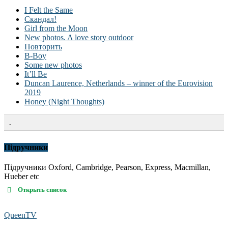
I Felt the Same
Скандал!
Girl from the Moon
New photos. A love story outdoor
Повторить
B-Boy
Some new photos
It’ll Be
Duncan Laurence, Netherlands – winner of the Eurovision
2019
Honey (Night Thoughts)
.
Підручники
Підручники Oxford, Cambridge, Pearson, Express, Macmillan,
Hueber etc
Открыть список
QueenTV