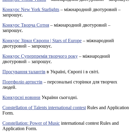
Конкурс New York Starlights
– міжнародний двотуровий –
запрошує.
Конкурс Творча Сотня
– міжнародний двотуровий –
запрошує.
Конкурс Зірки Європи | Stars of Europe
– міжнародний
двотуровий – запрошує.
Конкурс Суперпремія творчого року
– міжнародний
двотуровий – запрошує.
Просування талантів
в Україні, Європі і в світі.
Портфоліо артистів
– персональні сторінки для творчих
людей.
Конкурсні новини
України сьогодні.
Constellation of Talents international contest
Rules and Application
Form.
Constellation: Power of Music
international contest Rules and
Application Form.