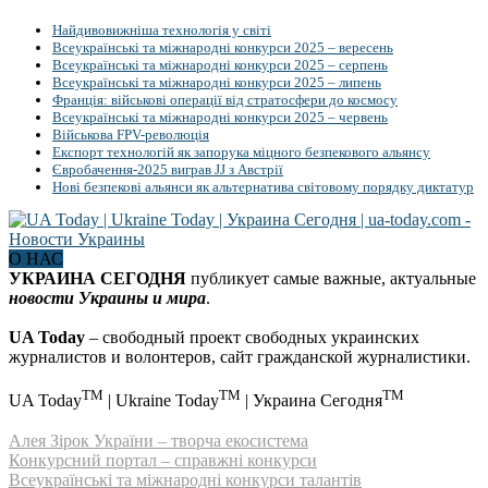
Найдивовижніша технологія у світі
Всеукраїнські та міжнародні конкурси 2025 – вересень
Всеукраїнські та міжнародні конкурси 2025 – серпень
Всеукраїнські та міжнародні конкурси 2025 – липень
Франція: військові операції від стратосфери до космосу
Всеукраїнські та міжнародні конкурси 2025 – червень
Військова FPV-революція
Експорт технологій як запорука міцного безпекового альянсу
Євробачення-2025 виграв JJ з Австрії
Нові безпекові альянси як альтернатива світовому порядку диктатур
О НАС
УКРАИНА СЕГОДНЯ
публикует самые важные, актуальные
новости Украины и мира
.
UA Today
– свободный проект свободных украинских
журналистов и волонтеров, сайт гражданской журналистики.
TM
TM
TM
UA Today
| Ukraine Today
| Украина Сегодня
Алея Зірок України – творча екосистема
Конкурсний портал – справжні конкурси
Всеукраїнські та міжнародні конкурси талантів