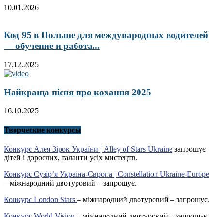
10.01.2026
Код 95 в Польше для международных водителей
— обучение и работа...
17.12.2025
Найкраща пісня про кохання 2025
16.10.2025
Творческие конкурсы
Конкурс Алея Зірок України | Alley of Stars Ukraine
запрошує
дітей і дорослих, таланти усіх мистецтв.
Конкурс Сузір’я Україна-Європа | Constellation Ukraine-Europe
– міжнародний двотуровий – запрошує.
Конкурс London Stars
– міжнародний двотуровий – запрошує.
Конкурс World Vision
– міжнародний двотуровий – запрошує.