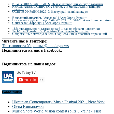
NEW YORK STARLIGHTS, 16-й міжнародний конкурс талантів
КРИШТАЛЕВА КИЇВСЬКА ЗИМА, 2-й міжнародний конкурс
талантів
ОСВІТА УКРАЇНИ 2026, 3-й всеукраїнський конкурс
Вокальний ансамбль “Аколада” | Алея Зірок України
Вокальна студія естрадної пісні “YOU`LL SEE” | Алея Зірок України
Єлизавета Сторожук | Алея Зірок України
18% українських підлітків хоча б 1 раз пробували накротики
Technical Translation: Precision That Powers Industries
Современные методы лечения кариеса и некариозных поражений
Читайте нас в Твиттере:
Твит-новости Украины @uatodaynews
Подпишитесь на нас в Facebook:
Подпишитесь на наши видео:
Good music
Ukrainian Contemporary Music Festival 2021, New York
Olena Kumanovska
Music Shore World Vision contest (blitz Ukraine). First