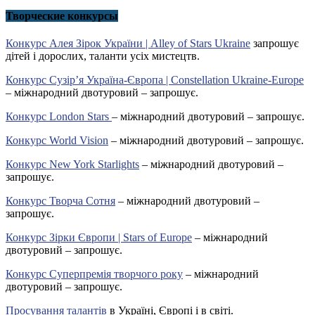
Творческие конкурсы
Конкурс Алея Зірок України | Alley of Stars Ukraine
запрошує
дітей і дорослих, таланти усіх мистецтв.
Конкурс Сузір’я Україна-Європа | Constellation Ukraine-Europe
– міжнародний двотуровий – запрошує.
Конкурс London Stars
– міжнародний двотуровий – запрошує.
Конкурс World Vision
– міжнародний двотуровий – запрошує.
Конкурс New York Starlights
– міжнародний двотуровий –
запрошує.
Конкурс Творча Сотня
– міжнародний двотуровий –
запрошує.
Конкурс Зірки Європи | Stars of Europe
– міжнародний
двотуровий – запрошує.
Конкурс Суперпремія творчого року
– міжнародний
двотуровий – запрошує.
Просування талантів
в Україні, Європі і в світі.