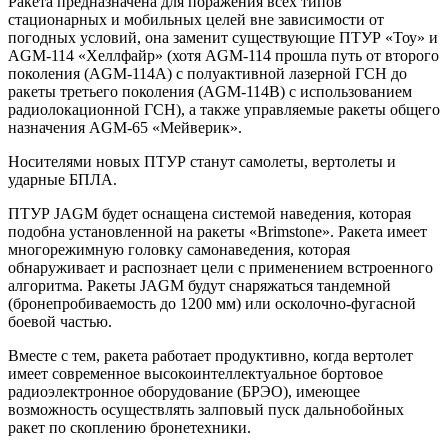
Ракета предназначена для поражения всех типов
стационарных и мобильных целей вне зависимости от
погодных условий, она заменит существующие ПТУР «Тоу» и
AGM-114 «Хеллфайр» (хотя AGM-114 прошла путь от второго
поколения (AGM-114A) с полуактивной лазерной ГСН до
ракеты третьего поколения (AGM-114B) с использованием
радиолокационной ГСН), а также управляемые ракеты общего
назначения AGM-65 «Мейверик».
Носителями новых ПТУР станут самолеты, вертолеты и
ударные БПЛА.
ПТУР JAGM будет оснащена системой наведения, которая
подобна установленной на ракеты «Brimstone». Ракета имеет
многорежимную головку самонаведения, которая
обнаруживает и распознает цели с применением встроенного
алгоритма. Ракеты JAGM будут снаряжаться тандемной
(бронепробиваемость до 1200 мм) или осколочно-фугасной
боевой частью.
Вместе с тем, ракета работает продуктивно, когда вертолет
имеет современное высокоинтеллектуальное бортовое
радиоэлектронное оборудование (БРЭО), имеющее
возможность осуществлять залповый пуск дальнобойных
ракет по скоплению бронетехники.