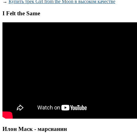
→
Купить трек Girl from the Moon в высоком качестве
I Felt the Same
Илон Маск - марсианин