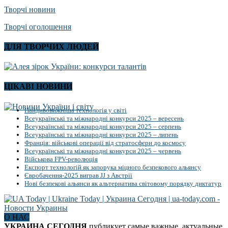
Творчі новини
Творчі оголошення
ДЛЯ ТВОРЧИХ ЛЮДЕЙ
ЦІКАВІ НОВИНИ
Найдивовижніша технологія у світі
Всеукраїнські та міжнародні конкурси 2025 – вересень
Всеукраїнські та міжнародні конкурси 2025 – серпень
Всеукраїнські та міжнародні конкурси 2025 – липень
Франція: військові операції від стратосфери до космосу
Всеукраїнські та міжнародні конкурси 2025 – червень
Військова FPV-революція
Експорт технологій як запорука міцного безпекового альянсу
Євробачення-2025 виграв JJ з Австрії
Нові безпекові альянси як альтернатива світовому порядку диктатур
О НАС
УКРАИНА СЕГОДНЯ
публикует самые важные, актуальные