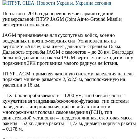
Пентагон с 2016 года перевооружает армию единой
универсальной ПТУР JАGM (Joint Air-to-Ground Missile)
четвертого поколения.
JАGM предназначена для сухопутных войск, военно-
воздушных и военно-морских сил. Установленная на
вертолете «Апач», она имеет дальность стрельбы 16 км.
Дальность стрельбы JАGM с самолетов – до 28 км. Благодаря
большой дальности ракеты JАGM вертолет не заходит в зону
поражения ЗРК противника малого радиуса действия.
ПТУР JAGM, применяя лазерную систему наведения на цель,
поражает мишень размером 2,5х2,5 м, расположенную на
удалении в 16 км.
ТТХ: бронепробиваемость – 1200 мм, тип боевой части –
кумулятивная тандемная/осколочно-фугасная, тип системы
наведения – инерциальная, цифровой автопилот и
многорежимная головка самонаведения (ГСН), тип
двигательной установки – твердотопливная, стартовая масса
ракеты – 52 кг, длина ракеты – 1,72 м, диаметр корпуса ракеты
– 0,178 м.