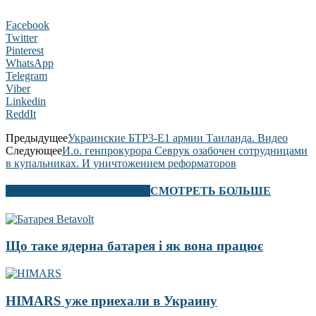
Facebook
Twitter
Pinterest
WhatsApp
Telegram
Viber
Linkedin
ReddIt
Предыдущее
Украинские БТР3-Е1 армии Таиланда. Видео
Следующее
И.о. генпрокурора Севрук озабочен сотрудницами
в купальниках. И уничтожением реформаторов
В ЭТОМ РАЗДЕЛЕ ТАКЖЕ
СМОТРЕТЬ БОЛЬШЕ
Що таке ядерна батарея і як вона працює
HIMARS уже приехали в Украину