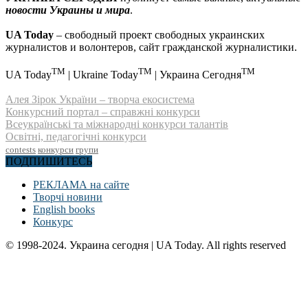
новости Украины и мира
.
UA Today
– свободный проект свободных украинских
журналистов и волонтеров, сайт гражданской журналистики.
TM
TM
TM
UA Today
| Ukraine Today
| Украина Сегодня
Алея Зірок України – творча екосистема
Конкурсний портал – справжні конкурси
Всеукраїнські та міжнародні конкурси талантів
Освітні, педагогічні конкурси
contests
конкурси
групи
ПОДПИШИТЕСЬ
РЕКЛАМА на сайте
Творчі новини
English books
Конкурс
© 1998-2024. Украина сегодня | UA Today. All rights reserved