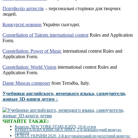
Портфоліо артистів
– персональні сторінки для творчих
людей.
Конкурсні новини
України сьогодні.
Constellation of Talents international contest
Rules and Application
Form.
Constellation: Power of Music
international contest Rules and
Application Form.
Constellation: World Vision
international contest Rules and
Application Form.
Dante Muscas composer
from Terralba, Italy.
Учебники английского, немецкого языка, самоучители,
живые 3D-книги детям ↓
ЧИТАЙТЕ ТАКЖЕ:
Конкурс NEW YORK STARLIGHTS, 16-й сезон
КРИШТАЛЕВА КИЇВСЬКА ЗИМА, 2-й міжнародний конкурс
талантів
ОСВІТА УКРАЇНИ 2026, 3-й всеукраїнський педагогічний конкурс