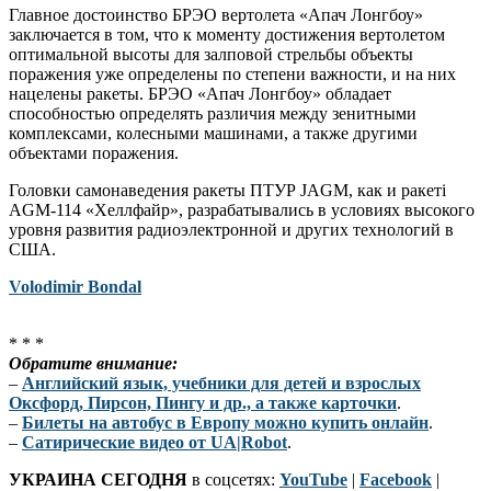
Главное достоинство БРЭО вертолета «Апач Лонгбоу»
заключается в том, что к моменту достижения вертолетом
оптимальной высоты для залповой стрельбы объекты
поражения уже определены по степени важности, и на них
нацелены ракеты. БРЭО «Апач Лонгбоу» обладает
способностью определять различия между зенитными
комплексами, колесными машинами, а также другими
объектами поражения.
Головки самонаведения ракеты ПТУР JАGM, как и ракеті
AGM-114 «Хеллфайр», разрабатывались в условиях высокого
уровня развития радиоэлектронной и других технологий в
США.
Volodimir Bondal
* * *
Обратите внимание:
–
Английский язык, учебники для детей и взрослых
Оксфорд, Пирсон, Пингу и др., а также карточки
.
–
Билеты на автобус в Европу можно купить онлайн
.
–
Сатирические видео от UA|Robot
.
УКРАИНА СЕГОДНЯ
в соцсетях:
YouTube
|
Facebook
|