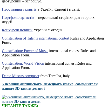
двотуровий – запрошує.
Просування талантів
в Україні, Європі і в світі.
Портфоліо артистів
– персональні сторінки для творчих
людей.
Конкурсні новини
України сьогодні.
Constellation of Talents international contest
Rules and Application
Form.
Constellation: Power of Music
international contest Rules and
Application Form.
Constellation: World Vision
international contest Rules and
Application Form.
Dante Muscas composer
from Terralba, Italy.
Учебники английского, немецкого языка, самоучители,
живые 3D-книги детям ↓
ЧИТАЙТЕ ТАКЖЕ: