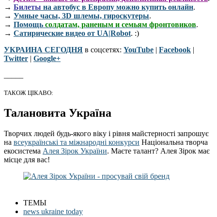
→
Билеты
на автобус в Европу можно купить онлайн
.
→
Умные часы, 3D шлемы, гироскутеры
.
→
Помощь
солдатам, раненым и семьям фронтовиков
.
→
Сатирические видео от UA|Robot
. :)
УКРАИНА СЕГОДНЯ
в соцсетях:
YouTube
|
Facebook
|
Twitter
|
Google+
_____
ТАКОЖ ЦІКАВО:
Талановита Україна
Творчих людей будь-якого віку і рівня майстерності запрошує
на
всеукраїнські та міжнародні конкурси
Національна творча
екосистема
Алея Зірок України
. Маєте талант? Алея Зірок має
місце для вас!
ТЕМЫ
news ukraine today