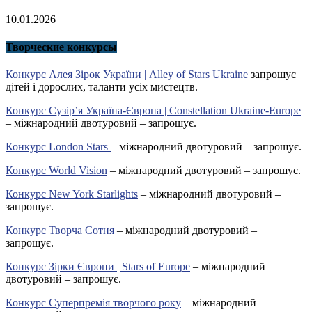
10.01.2026
Творческие конкурсы
Конкурс Алея Зірок України | Alley of Stars Ukraine
запрошує
дітей і дорослих, таланти усіх мистецтв.
Конкурс Сузір’я Україна-Європа | Constellation Ukraine-Europe
– міжнародний двотуровий – запрошує.
Конкурс London Stars
– міжнародний двотуровий – запрошує.
Конкурс World Vision
– міжнародний двотуровий – запрошує.
Конкурс New York Starlights
– міжнародний двотуровий –
запрошує.
Конкурс Творча Сотня
– міжнародний двотуровий –
запрошує.
Конкурс Зірки Європи | Stars of Europe
– міжнародний
двотуровий – запрошує.
Конкурс Суперпремія творчого року
– міжнародний