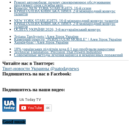
Ремонт автомобиля: почему своевременное обслуживание
продлевает срок службы авто
Конкурс NEW YORK STARLIGHTS, 16-й сезон
КРИШТАЛЕВА КИЇВСЬКА ЗИМА, 2-й міжнародний конкурс
талантів
NEW YORK STARLIGHTS, 16-й міжнародний конкурс талантів
КРИШТАЛЕВА КИЇВСЬКА ЗИМА, 2-й міжнародний конкурс
талантів
ОСВІТА УКРАЇНИ 2026, 3-й всеукраїнський конкурс
Tetiana Tarchynets | Алея Зірок України
Камерний оркестр “PERPETUUM MOBILE” | Алея Зірок України
Харків-брас | Алея Зірок України
18% українських підлітків хоча б 1 раз пробували накротики
Technical Translation: Precision That Powers Industries
Современные методы лечения кариеса и некариозных поражений
Читайте нас в Твиттере:
Твит-новости Украины @uatodaynews
Подпишитесь на нас в Facebook:
Подпишитесь на наши видео:
Good music