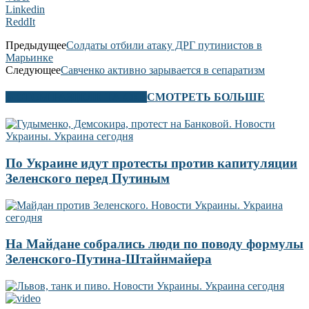
Linkedin
ReddIt
Предыдущее
Солдаты отбили атаку ДРГ путинистов в
Марьинке
Следующее
Савченко активно зарывается в сепаратизм
В ЭТОМ РАЗДЕЛЕ ТАКЖЕ
СМОТРЕТЬ БОЛЬШЕ
По Украине идут протесты против капитуляции
Зеленского перед Путиным
На Майдане собрались люди по поводу формулы
Зеленского-Путина-Штайнмайера