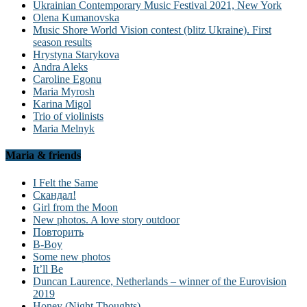
Ukrainian Contemporary Music Festival 2021, New York
Olena Kumanovska
Music Shore World Vision contest (blitz Ukraine). First
season results
Hrystyna Starykova
Andra Aleks
Caroline Egonu
Maria Myrosh
Karina Migol
Trio of violinists
Maria Melnyk
Maria & friends
I Felt the Same
Скандал!
Girl from the Moon
New photos. A love story outdoor
Повторить
B-Boy
Some new photos
It’ll Be
Duncan Laurence, Netherlands – winner of the Eurovision
2019
Honey (Night Thoughts)