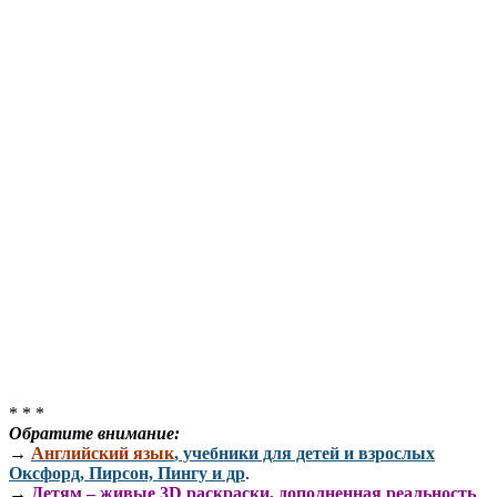
* * *
Обратите внимание:
→
Английский язык
, учебники для детей и взрослых
Оксфорд, Пирсон, Пингу и др
.
→
Детям – живые 3D раскраски, дополненная реальность
.