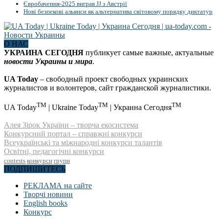
Євробачення-2025 виграв JJ з Австрії
Нові безпекові альянси як альтернатива світовому порядку диктатур
О НАС
УКРАИНА СЕГОДНЯ
публикует самые важные, актуальные
новости Украины и мира
.
UA Today
– свободный проект свободных украинских
журналистов и волонтеров, сайт гражданской журналистики.
TM
TM
TM
UA Today
| Ukraine Today
| Украина Сегодня
Алея Зірок України – творча екосистема
Конкурсний портал – справжні конкурси
Всеукраїнські та міжнародні конкурси талантів
Освітні, педагогічні конкурси
contests
конкурси
групи
ПОДПИШИТЕСЬ
РЕКЛАМА на сайте
Творчі новини
English books
Конкурс