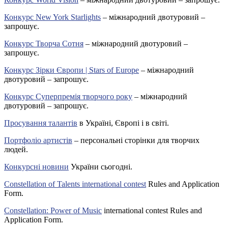
Конкурс New York Starlights
– міжнародний двотуровий –
запрошує.
Конкурс Творча Сотня
– міжнародний двотуровий –
запрошує.
Конкурс Зірки Європи | Stars of Europe
– міжнародний
двотуровий – запрошує.
Конкурс Суперпремія творчого року
– міжнародний
двотуровий – запрошує.
Просування талантів
в Україні, Європі і в світі.
Портфоліо артистів
– персональні сторінки для творчих
людей.
Конкурсні новини
України сьогодні.
Constellation of Talents international contest
Rules and Application
Form.
Constellation: Power of Music
international contest Rules and
Application Form.