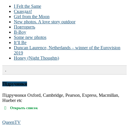
I Felt the Same
Скандал!
Girl from the Moon
New photos. A love story outdoor
Повторить
B-Boy
Some new photos
It’ll Be
Duncan Laurence, Netherlands – winner of the Eurovision
2019
Honey (Night Thoughts)
.
Підручники
Підручники Oxford, Cambridge, Pearson, Express, Macmillan,
Hueber etc
Открыть список
QueenTV