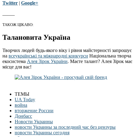
Twitter
|
Google+
_____
ТАКОЖ ЦІКАВО:
Талановита Україна
Творчих людей будь-якого віку і рівня майстерності запрошує
на
всеукраїнські та міжнародні конкурси
Національна творча
екосистема
Алея Зірок України
. Маєте талант? Алея Зірок має
місце для вас!
ТЕМЫ
UA Today
война
вторжение России
Донбасс
Новости Украины
новости Украины за последний час без цензуры
новости Украины сегодня