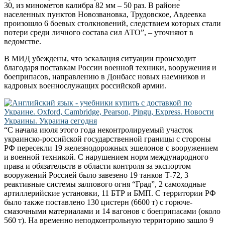
30, из минометов калибра 82 мм – 50 раз. В районе
населенных пунктов Новозвановка, Трудовское, Авдеевка
произошло 6 боевых столкновений, следствием которых стали
потери среди личного состава сил АТО”, – уточняют в
ведомстве.
В МИД убеждены, что эскалация ситуации происходит
благодаря поставкам России военной техники, вооружения и
боеприпасов, направлению в Донбасс новых наемников и
кадровых военнослужащих российской армии.
“С начала июля этого года неконтролируемый участок
украинско-российской государственной границы с стороны
РФ пересекли 19 железнодорожных эшелонов с вооружением
и военной техникой. С нарушением норм международного
права и обязательств в области контроля за экспортом
вооружений Россией было завезено 19 танков Т-72, 3
реактивные системы залпового огня “Град”, 2 самоходные
артиллерийские установки, 11 БТР и БМП. С территории РФ
было также поставлено 130 цистерн (6600 т) с горюче-
смазочными материалами и 14 вагонов с боеприпасами (около
560 т). На временно неподконтрольную территорию зашло 9