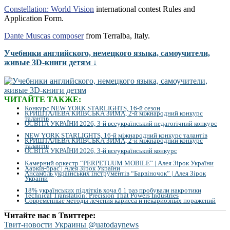
Constellation: World Vision
international contest Rules and
Application Form.
Dante Muscas composer
from Terralba, Italy.
Учебники английского, немецкого языка, самоучители,
живые 3D-книги детям ↓
ЧИТАЙТЕ ТАКЖЕ:
Конкурс NEW YORK STARLIGHTS, 16-й сезон
КРИШТАЛЕВА КИЇВСЬКА ЗИМА, 2-й міжнародний конкурс
талантів
ОСВІТА УКРАЇНИ 2026, 3-й всеукраїнський педагогічний конкурс
NEW YORK STARLIGHTS, 16-й міжнародний конкурс талантів
КРИШТАЛЕВА КИЇВСЬКА ЗИМА, 2-й міжнародний конкурс
талантів
ОСВІТА УКРАЇНИ 2026, 3-й всеукраїнський конкурс
Камерний оркестр “PERPETUUM MOBILE” | Алея Зірок України
Харків-брас | Алея Зірок України
Ансамбль українських інструментів “Барвіночок” | Алея Зірок
України
18% українських підлітків хоча б 1 раз пробували накротики
Technical Translation: Precision That Powers Industries
Современные методы лечения кариеса и некариозных поражений
Читайте нас в Твиттере:
Твит-новости Украины @uatodaynews