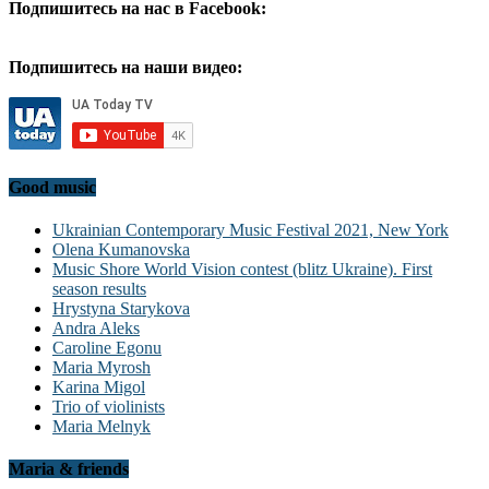
Подпишитесь на нас в Facebook:
Подпишитесь на наши видео:
Good music
Ukrainian Contemporary Music Festival 2021, New York
Olena Kumanovska
Music Shore World Vision contest (blitz Ukraine). First
season results
Hrystyna Starykova
Andra Aleks
Caroline Egonu
Maria Myrosh
Karina Migol
Trio of violinists
Maria Melnyk
Maria & friends