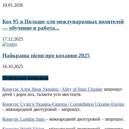
10.01.2026
Код 95 в Польше для международных водителей
— обучение и работа...
17.12.2025
Найкраща пісня про кохання 2025
16.10.2025
Творческие конкурсы
Конкурс Алея Зірок України | Alley of Stars Ukraine
запрошує
дітей і дорослих, таланти усіх мистецтв.
Конкурс Сузір’я Україна-Європа | Constellation Ukraine-Europe
– міжнародний двотуровий – запрошує.
Конкурс London Stars
– міжнародний двотуровий – запрошує.
Конкурс World Vision
– міжнародний двотуровий – запрошує.