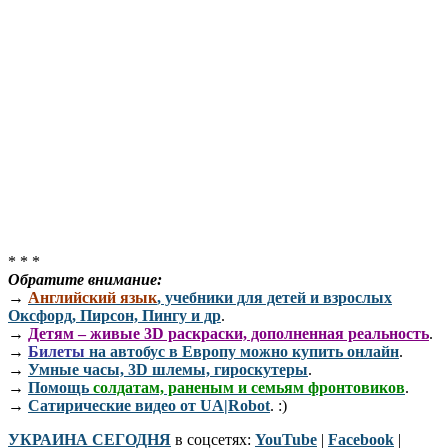
* * *
Обратите внимание:
→
Английский язык
, учебники для детей и взрослых
Оксфорд, Пирсон, Пингу и др
.
→
Детям – живые 3D раскраски, дополненная реальность
.
→
Билеты
на автобус в Европу можно купить онлайн
.
→
Умные часы, 3D шлемы, гироскутеры
.
→
Помощь
солдатам, раненым и семьям фронтовиков
.
→
Сатирические видео от UA|Robot
. :)
УКРАИНА СЕГОДНЯ
в соцсетях:
YouTube
|
Facebook
|