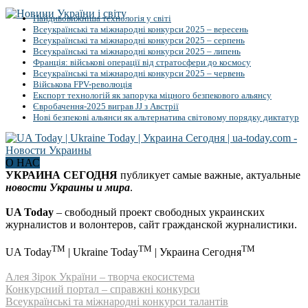
Найдивовижніша технологія у світі
Всеукраїнські та міжнародні конкурси 2025 – вересень
Всеукраїнські та міжнародні конкурси 2025 – серпень
Всеукраїнські та міжнародні конкурси 2025 – липень
Франція: військові операції від стратосфери до космосу
Всеукраїнські та міжнародні конкурси 2025 – червень
Військова FPV-революція
Експорт технологій як запорука міцного безпекового альянсу
Євробачення-2025 виграв JJ з Австрії
Нові безпекові альянси як альтернатива світовому порядку диктатур
О НАС
УКРАИНА СЕГОДНЯ
публикует самые важные, актуальные
новости Украины и мира
.
UA Today
– свободный проект свободных украинских
журналистов и волонтеров, сайт гражданской журналистики.
TM
TM
TM
UA Today
| Ukraine Today
| Украина Сегодня
Алея Зірок України – творча екосистема
Конкурсний портал – справжні конкурси
Всеукраїнські та міжнародні конкурси талантів