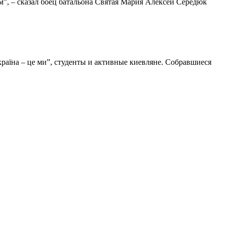
м”, – сказал боец батальона Святая Мария Алексей Середюк
раїна – це ми”, студенты и активные киевляне. Собравшиеся