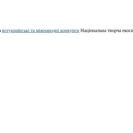
а
всеукраїнські та міжнародні конкурси
Національна творча екос