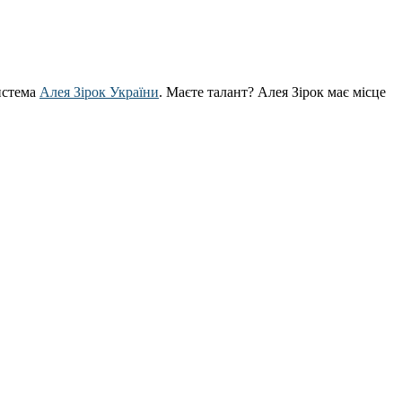
истема
Алея Зірок України
. Маєте талант? Алея Зірок має місце