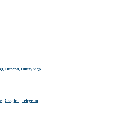
рд, Пирсон, Пингу и др
.
r
|
Google+
|
Telegram