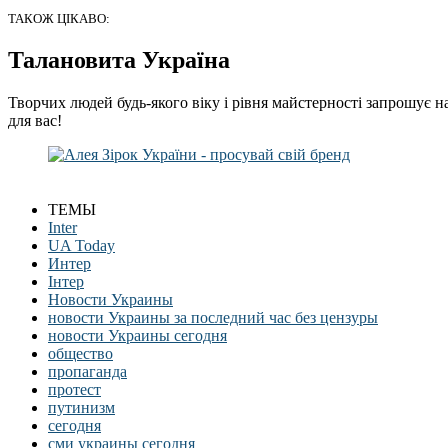
ТАКОЖ ЦІКАВО:
Талановита Україна
Творчих людей будь-якого віку і рівня майстерності запрошує н
для вас!
ТЕМЫ
Inter
UA Today
Интер
Інтер
Новости Украины
новости Украины за последний час без цензуры
новости Украины сегодня
общество
пропаганда
протест
путинизм
сегодня
сми украины сегодня