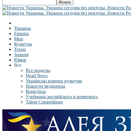
Украина
Европа
Мир
Культура
Техно
Знания
Юмор
Все
Все разделы
Head News
Українські новини культури
Новости медицины
Конкурсы
Учебники английского и немецкого
Talent Competitions