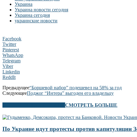
Украина
Украина новости сегодня
Украина сегодня
украинские новости
Facebook
Twitter
Pinterest
WhatsApp
Telegram
Viber
Linkedin
ReddIt
Предыдущее
“Борщевой набор” подешевел на 58% за год
Следующее
Поджог “Интера” выгоден его владельцу
В ЭТОМ РАЗДЕЛЕ ТАКЖЕ
СМОТРЕТЬ БОЛЬШЕ
По Украине идут протесты против капитуляции 