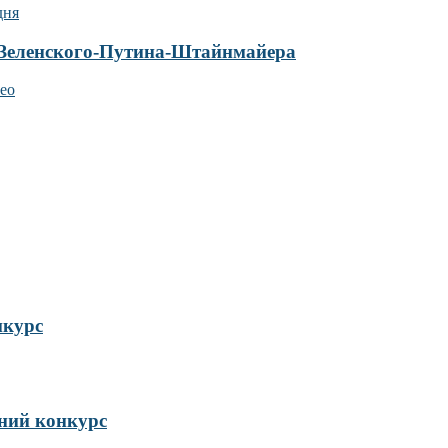
 Зеленского-Путина-Штайнмайера
нкурс
ий конкурс