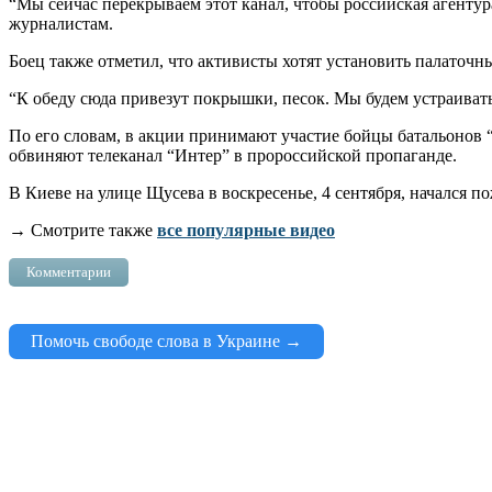
“Мы сейчас перекрываем этот канал, чтобы российская агентур
журналистам.
Боец также отметил, что активисты хотят установить палаточны
“К обеду сюда привезут покрышки, песок. Мы будем устраиват
По его словам, в акции принимают участие бойцы батальонов “
обвиняют телеканал “Интер” в пророссийской пропаганде.
В Киеве на улице Щусева в воскресенье, 4 сентября, начался п
→ Смотрите также
все популярные видео
Комментарии
Помочь свободе слова в Украине →