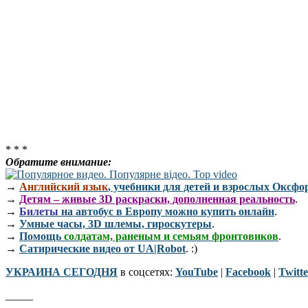
* * *
Обратите внимание:
→
Английский язык
, учебники для детей и взрослых Оксфо
→
Детям – живые 3D раскраски, дополненная реальность
.
→
Билеты
на автобус в Европу можно купить онлайн
.
→
Умные часы, 3D шлемы, гироскутеры
.
→
Помощь
солдатам, раненым и семьям фронтовиков
.
→
Сатирические видео от UA|Robot
. :)
УКРАИНА СЕГОДНЯ
в соцсетях:
YouTube
|
Facebook
|
Twitte
_____