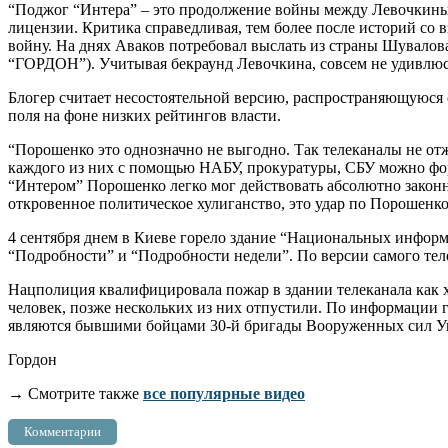
“Поджог “Интера” – это продолжение войны между Левочкиным
лицензии. Критика справедливая, тем более после историй со
войну. На днях Аваков потребовал выслать из страны Шувалов
“ГОРДОН”). Учитывая бекраунд Левочкина, совсем не удивлюсь,
Блогер считает несостоятельной версию, распространяющуюся 
поля на фоне низких рейтингов власти.
“Порошенко это однозначно не выгодно. Так телеканалы не отж
каждого из них с помощью НАБУ, прокуратуры, СБУ можно форм
“Интером” Порошенко легко мог действовать абсолютно законн
откровенное политическое хулиганство, это удар по Порошенко
4 сентября днем в Киеве горело здание “Национальных информ
“Подробности” и “Подробности недели”. По версии самого теле
Нацполиция квалифицировала пожар в здании телеканала как 
человек, позже нескольких из них отпустили. По информации
являются бывшими бойцами 30-й бригады Вооруженных сил У
Гордон
→ Смотрите также
все популярные видео
Комментарии