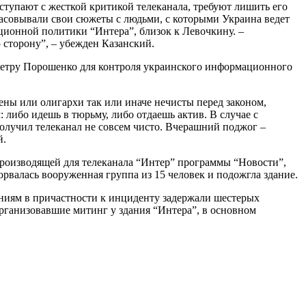
упают с жесткой критикой телеканала, требуют лишить его
ласовывали свои сюжеты с людьми, с которыми Украина ведет
ционной политики “Интера”, близок к Левочкину. –
 сторону”, – убежден Казанский.
 Петру Порошенко для контроля украинского информационного
ены или олигархи так или иначе нечисты перед законом,
либо идешь в тюрьму, либо отдаешь актив. В случае с
получил телеканал не совсем чисто. Вчерашний поджог –
й.
производящей для телеканала “Интер” программы “Новости”,
орвалась вооруженная группа из 15 человек и подожгла здание.
ниям в причастности к инциденту задержали шестерых
рганизовавшие митинг у здания “Интера”, в основном