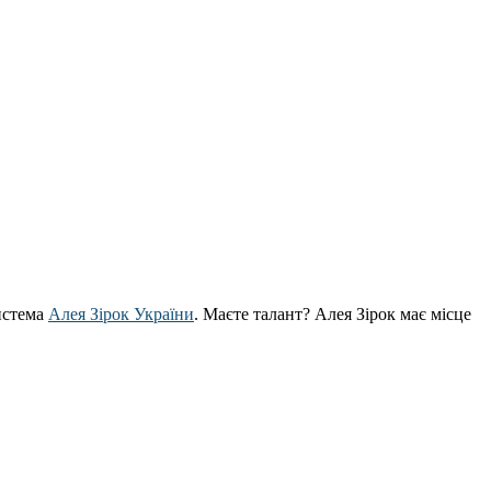
истема
Алея Зірок України
. Маєте талант? Алея Зірок має місце