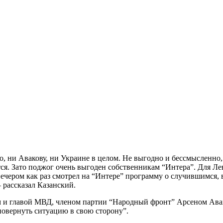
, ни Авакову, ни Украине в целом. Не выгодно и бессмысленно, 
вится. Зато поджог очень выгоден собственникам “Интера”. Для 
вечером как раз смотрел на “Интере” программу о случившимся,
 рассказал Казанский.
м и главой МВД, членом партии “Народный фронт” Арсеном Авак
повернуть ситуацию в свою сторону”.