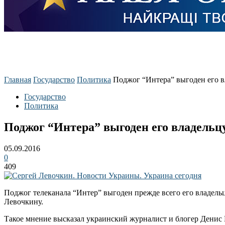
Главная
Государство
Политика
Поджог “Интера” выгоден его в
Государство
Политика
Поджог “Интера” выгоден его владельц
05.09.2016
0
409
Поджог телеканала “Интер” выгоден прежде всего его владель
Левочкину.
Такое мнение высказал украинский журналист и блогер Денис 