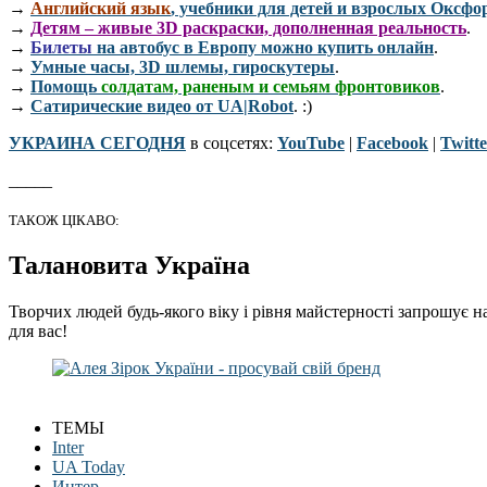
→
Английский язык
, учебники для детей и взрослых Оксфо
→
Детям – живые 3D раскраски, дополненная реальность
.
→
Билеты
на автобус в Европу можно купить онлайн
.
→
Умные часы, 3D шлемы, гироскутеры
.
→
Помощь
солдатам, раненым и семьям фронтовиков
.
→
Сатирические видео от UA|Robot
. :)
УКРАИНА СЕГОДНЯ
в соцсетях:
YouTube
|
Facebook
|
Twitte
_____
ТАКОЖ ЦІКАВО:
Талановита Україна
Творчих людей будь-якого віку і рівня майстерності запрошує н
для вас!
ТЕМЫ
Inter
UA Today
Интер