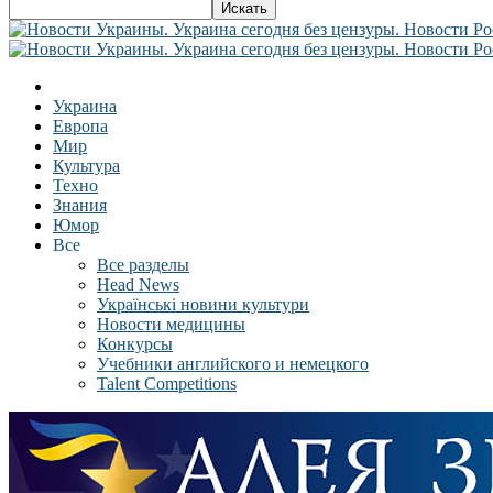
Украина
Европа
Мир
Культура
Техно
Знания
Юмор
Все
Все разделы
Head News
Українські новини культури
Новости медицины
Конкурсы
Учебники английского и немецкого
Talent Competitions