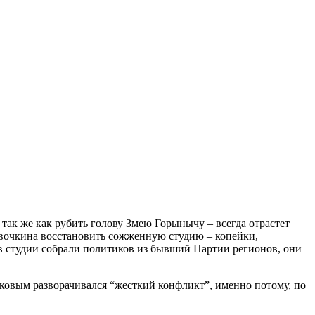
так же как рубить голову Змею Горынычу – всегда отрастет
Левочкина восстановить сожженную студию – копейки,
 в студии собрали политиков из бывший Партии регионов, они
овым разворачивался “жесткий конфликт”, именно потому, по