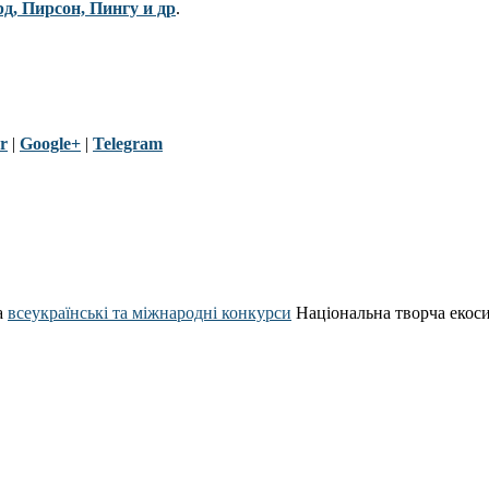
рд, Пирсон, Пингу и др
.
r
|
Google+
|
Telegram
а
всеукраїнські та міжнародні конкурси
Національна творча екос