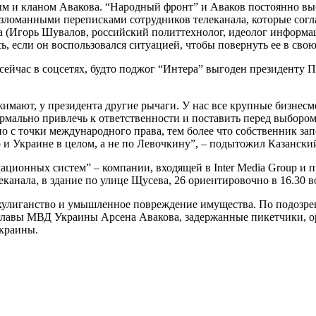
 и кланом Авакова. “Народный фронт” и Аваков постоянно выст
 взломанными переписками сотрудников телеканала, которые сог
а (Игорь Шувалов, российский политтехнолог, идеолог информа
 если он воспользовался ситуацией, чтобы повернуть ее в свою
сейчас в соцсетях, будто поджог “Интера” выгоден президенту
имают, у президента другие рычаги. У нас все крупные бизнесм
ально привлечь к ответственности и поставить перед выбором: 
о с точки международного права, тем более что собственник за
 и Украине в целом, а не по Левочкину”, – подытожил Казански
ационных систем” – компании, входящей в Inter Media Group и 
канала, в здание по улице Щусева, 26 ориентировочно в 16.30 в
хулиганство и умышленное повреждение имущества. По подозре
 главы МВД Украины Арсена Авакова, задержанные пикетчики, о
краины.