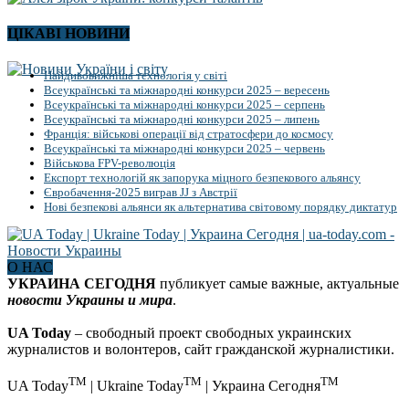
ЦІКАВІ НОВИНИ
Найдивовижніша технологія у світі
Всеукраїнські та міжнародні конкурси 2025 – вересень
Всеукраїнські та міжнародні конкурси 2025 – серпень
Всеукраїнські та міжнародні конкурси 2025 – липень
Франція: військові операції від стратосфери до космосу
Всеукраїнські та міжнародні конкурси 2025 – червень
Військова FPV-революція
Експорт технологій як запорука міцного безпекового альянсу
Євробачення-2025 виграв JJ з Австрії
Нові безпекові альянси як альтернатива світовому порядку диктатур
О НАС
УКРАИНА СЕГОДНЯ
публикует самые важные, актуальные
новости Украины и мира
.
UA Today
– свободный проект свободных украинских
журналистов и волонтеров, сайт гражданской журналистики.
TM
TM
TM
UA Today
| Ukraine Today
| Украина Сегодня