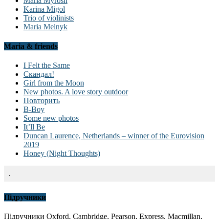
Maria Myrosh
Karina Migol
Trio of violinists
Maria Melnyk
Maria & friends
I Felt the Same
Скандал!
Girl from the Moon
New photos. A love story outdoor
Повторить
B-Boy
Some new photos
It’ll Be
Duncan Laurence, Netherlands – winner of the Eurovision
2019
Honey (Night Thoughts)
.
Підручники
Підручники Oxford, Cambridge, Pearson, Express, Macmillan,