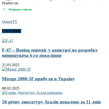
Hueber etc
Открыть список
QueenTV
ГОЛОВНЕ
F-47 – Boeing переміг у конкурсі на розробку
винищувача 6-го покоління
21.03.2025
Mirage 2000-5F прибули в Україну
08.02.2025
50-річну диктатуру Асадів повалено за 11 днів