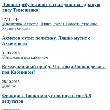
Ляшко требует лишить гражданства “драную
лису Тимошенко”
17.11.2016
Ахметов мутит политику, Ляшко мутит с
Ахметовым
31.03.2016
Коммунальный прайд. Что люди Ляшко делают
под Кабмином?
28.10.2015
Фракцию Ляшко могут покинуть еще 5-8
депутатов