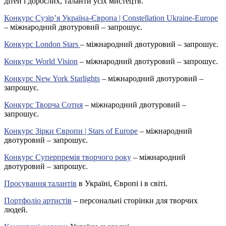
дітей і дорослих, таланти усіх мистецтв.
Конкурс Сузір’я Україна-Європа | Constellation Ukraine-Europe
– міжнародний двотуровий – запрошує.
Конкурс London Stars
– міжнародний двотуровий – запрошує.
Конкурс World Vision
– міжнародний двотуровий – запрошує.
Конкурс New York Starlights
– міжнародний двотуровий –
запрошує.
Конкурс Творча Сотня
– міжнародний двотуровий –
запрошує.
Конкурс Зірки Європи | Stars of Europe
– міжнародний
двотуровий – запрошує.
Конкурс Суперпремія творчого року
– міжнародний
двотуровий – запрошує.
Просування талантів
в Україні, Європі і в світі.
Портфоліо артистів
– персональні сторінки для творчих
людей.