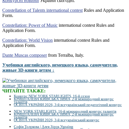
Конкурсні новини
України сьогодні.
Constellation of Talents international contest
Rules and Application
Form.
Constellation: Power of Music
international contest Rules and
Application Form.
Constellation: World Vision
international contest Rules and
Application Form.
Dante Muscas composer
from Terralba, Italy.
Учебники английского, немецкого языка, самоучители,
живые 3D-книги детям ↓
ЧИТАЙТЕ ТАКЖЕ:
Конкурс NEW YORK STARLIGHTS, 16-й сезон
КРИШТАЛЕВА КИЇВСЬКА ЗИМА, 2-й міжнародний конкурс
талантів
ОСВІТА УКРАЇНИ 2026, 3-й всеукраїнський педагогічний конкурс
NEW YORK STARLIGHTS, 16-й міжнародний конкурс талантів
КРИШТАЛЕВА КИЇВСЬКА ЗИМА, 2-й міжнародний конкурс
талантів
ОСВІТА УКРАЇНИ 2026, 3-й всеукраїнський конкурс
Софія Толокова | Алея Зірок України