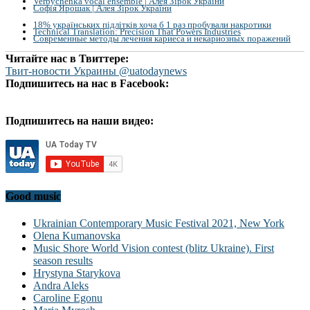
Verbychenka vocal ensemble | Алея Зірок України
Софія Ярошак | Алея Зірок України
18% українських підлітків хоча б 1 раз пробували накротики
Technical Translation: Precision That Powers Industries
Современные методы лечения кариеса и некариозных поражений
Читайте нас в Твиттере:
Твит-новости Украины @uatodaynews
Подпишитесь на нас в Facebook:
Подпишитесь на наши видео:
Good music
Ukrainian Contemporary Music Festival 2021, New York
Olena Kumanovska
Music Shore World Vision contest (blitz Ukraine). First
season results
Hrystyna Starykova
Andra Aleks
Caroline Egonu