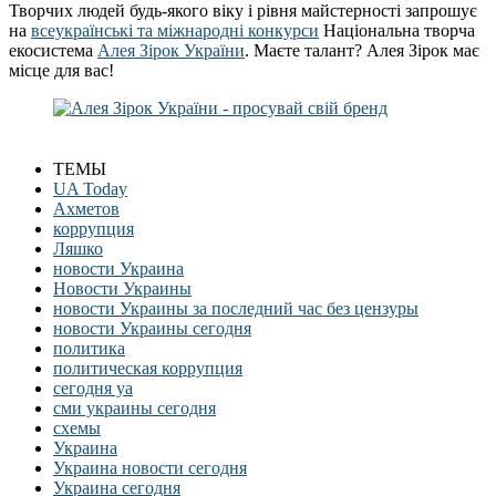
Творчих людей будь-якого віку і рівня майстерності запрошує
на
всеукраїнські та міжнародні конкурси
Національна творча
екосистема
Алея Зірок України
. Маєте талант? Алея Зірок має
місце для вас!
ТЕМЫ
UA Today
Ахметов
коррупция
Ляшко
новости Украина
Новости Украины
новости Украины за последний час без цензуры
новости Украины сегодня
политика
политическая коррупция
сегодня уа
сми украины сегодня
схемы
Украина
Украина новости сегодня
Украина сегодня