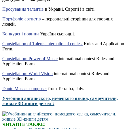
Просування талантів
в Україні, Європі і в світі.
Портфоліо артистів
– персональні сторінки для творчих
людей.
Конкурсні новини
України сьогодні.
Constellation of Talents international contest
Rules and Application
Form.
Constellation: Power of Music
international contest Rules and
Application Form.
Constellation: World Vision
international contest Rules and
Application Form.
Dante Muscas composer
from Terralba, Italy.
Учебники английского, немецкого языка, самоучители,
живые 3D-книги детям ↓
ЧИТАЙТЕ ТАКЖЕ: