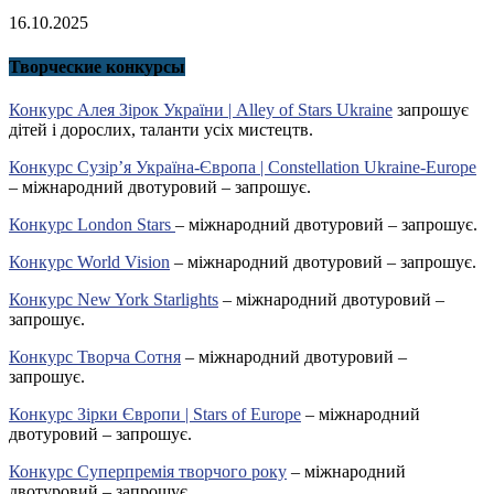
16.10.2025
Творческие конкурсы
Конкурс Алея Зірок України | Alley of Stars Ukraine
запрошує
дітей і дорослих, таланти усіх мистецтв.
Конкурс Сузір’я Україна-Європа | Constellation Ukraine-Europe
– міжнародний двотуровий – запрошує.
Конкурс London Stars
– міжнародний двотуровий – запрошує.
Конкурс World Vision
– міжнародний двотуровий – запрошує.
Конкурс New York Starlights
– міжнародний двотуровий –
запрошує.
Конкурс Творча Сотня
– міжнародний двотуровий –
запрошує.
Конкурс Зірки Європи | Stars of Europe
– міжнародний
двотуровий – запрошує.
Конкурс Суперпремія творчого року
– міжнародний
двотуровий – запрошує.