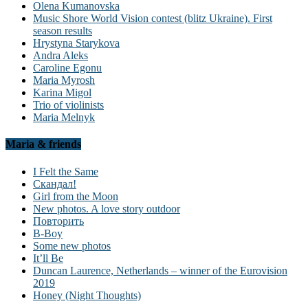
Olena Kumanovska
Music Shore World Vision contest (blitz Ukraine). First
season results
Hrystyna Starykova
Andra Aleks
Caroline Egonu
Maria Myrosh
Karina Migol
Trio of violinists
Maria Melnyk
Maria & friends
I Felt the Same
Скандал!
Girl from the Moon
New photos. A love story outdoor
Повторить
B-Boy
Some new photos
It’ll Be
Duncan Laurence, Netherlands – winner of the Eurovision
2019
Honey (Night Thoughts)