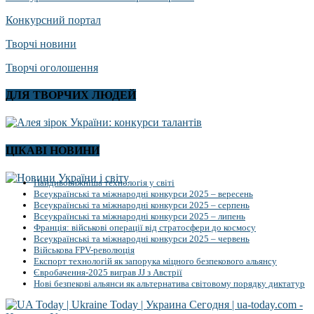
Конкурсний портал
Творчі новини
Творчі оголошення
ДЛЯ ТВОРЧИХ ЛЮДЕЙ
ЦІКАВІ НОВИНИ
Найдивовижніша технологія у світі
Всеукраїнські та міжнародні конкурси 2025 – вересень
Всеукраїнські та міжнародні конкурси 2025 – серпень
Всеукраїнські та міжнародні конкурси 2025 – липень
Франція: військові операції від стратосфери до космосу
Всеукраїнські та міжнародні конкурси 2025 – червень
Військова FPV-революція
Експорт технологій як запорука міцного безпекового альянсу
Євробачення-2025 виграв JJ з Австрії
Нові безпекові альянси як альтернатива світовому порядку диктатур