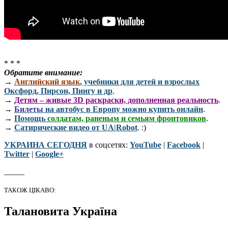
* * *
Обратите внимание:
→
Английский язык
, учебники для детей и взрослых
Оксфорд, Пирсон, Пингу и др
.
→
Детям – живые 3D раскраски, дополненная реальность
.
→
Билеты
на автобус в Европу можно купить онлайн
.
→
Помощь
солдатам, раненым и семьям фронтовиков
.
→
Сатирические видео от UA|Robot
. :)
УКРАИНА СЕГОДНЯ
в соцсетях:
YouTube
|
Facebook
|
Twitter
|
Google+
_____
ТАКОЖ ЦІКАВО:
Талановита Україна