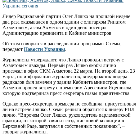
Лидер Радикальной партии Олег Ляшко на прошлой неделе
два раза оказывался в одном здании с олигархом Ринатом
Ахметовым, а сам Ахметов в один день посещал
Администрацию президента и Кабинет министров.
Об этом говорится в расследовании программы Схемы,
передают
Новости Украины
.
Журналисты утверждают, что Ляшко проводил встречу с
Ахметовым дважды. Первый раз Ляшко якобы лично
приезжал в офис СКМ Ахметова 22 марта. На второй день, 23
марта, по информации журналистов, внедорожник лидера
радикалов был замечен у здания Кабинета министров, где
Ахметов провел встречу с премьером Аресением Яценюком,
которую подтвердила пресс-секретарь главы правительства.
Однако пресс-секретарь премьера не сообщила, присутствовал
ли на встрече Ляшко. Схемы решили обратится к лидеру РПЛ
лично. “Впрочем Олег Ляшко, руководитель парламентской
фракции, от которой зависит создание новой коалиции в
Верховной Раде, запутался в собственных показаниях”, –
говорят журналисты.