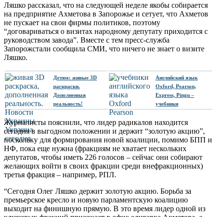
Ляшко рассказал, что на следующей неделе якобы собирается
на предприятие Ахметова в Запорожье и сетует, что Ахметов
не пускает на свои фирмы политиков, поэтому
“договариваться о визитах народному депутату приходится с
руководством завода”. Вместе с тем пресс-служба
Запорожстали сообщила СМИ, что ничего не знает о визите
Ляшко.
Детям: живые 3D
Английский язык
раскраски.
Oxford, Pearson,
Дополненная
Express, Pingu –
реальность!
учебники
Журналисты пояснили, что лидер радикалов находится
сегодня в выгодном положении и держит “золотую акцию”,
поскольку для формирования новой коалиции, помимо БПП и
НФ, пока еще нужна (фракциям не хватает нескольких
депутатов, чтобы иметь 226 голосов – сейчас они собирают
желающих войти в своих фракции среди внефракционных)
третья фракция – например, РПЛ.
“Сегодня Олег Ляшко держит золотую акцию. Борьба за
премьерское кресло и новую парламентскую коалицию
выходит на финишную прямую. В это время лидер одной из