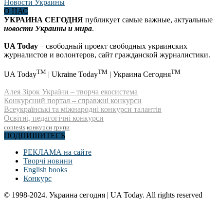
О НАС
УКРАИНА СЕГОДНЯ
публикует самые важные, актуальные
новости Украины и мира
.
UA Today
– свободный проект свободных украинских
журналистов и волонтеров, сайт гражданской журналистики.
TM
TM
TM
UA Today
| Ukraine Today
| Украина Сегодня
Алея Зірок України – творча екосистема
Конкурсний портал – справжні конкурси
Всеукраїнські та міжнародні конкурси талантів
Освітні, педагогічні конкурси
contests
конкурси
групи
ПОДПИШИТЕСЬ
РЕКЛАМА на сайте
Творчі новини
English books
Конкурс
© 1998-2024. Украина сегодня | UA Today. All rights reserved