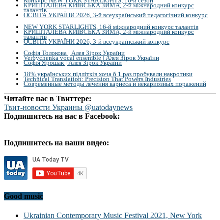
Конкурс NEW YORK STARLIGHTS, 16-й сезон
КРИШТАЛЕВА КИЇВСЬКА ЗИМА, 2-й міжнародний конкурс
талантів
ОСВІТА УКРАЇНИ 2026, 3-й всеукраїнський педагогічний конкурс
NEW YORK STARLIGHTS, 16-й міжнародний конкурс талантів
КРИШТАЛЕВА КИЇВСЬКА ЗИМА, 2-й міжнародний конкурс
талантів
ОСВІТА УКРАЇНИ 2026, 3-й всеукраїнський конкурс
Софія Толокова | Алея Зірок України
Verbychenka vocal ensemble | Алея Зірок України
Софія Ярошак | Алея Зірок України
18% українських підлітків хоча б 1 раз пробували накротики
Technical Translation: Precision That Powers Industries
Современные методы лечения кариеса и некариозных поражений
Читайте нас в Твиттере:
Твит-новости Украины @uatodaynews
Подпишитесь на нас в Facebook:
Подпишитесь на наши видео:
Good music
Ukrainian Contemporary Music Festival 2021, New York