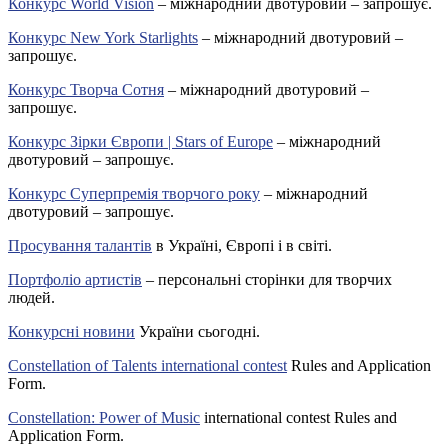
Конкурс World Vision
– міжнародний двотуровий – запрошує.
Конкурс New York Starlights
– міжнародний двотуровий –
запрошує.
Конкурс Творча Сотня
– міжнародний двотуровий –
запрошує.
Конкурс Зірки Європи | Stars of Europe
– міжнародний
двотуровий – запрошує.
Конкурс Суперпремія творчого року
– міжнародний
двотуровий – запрошує.
Просування талантів
в Україні, Європі і в світі.
Портфоліо артистів
– персональні сторінки для творчих
людей.
Конкурсні новини
України сьогодні.
Constellation of Talents international contest
Rules and Application
Form.
Constellation: Power of Music
international contest Rules and
Application Form.