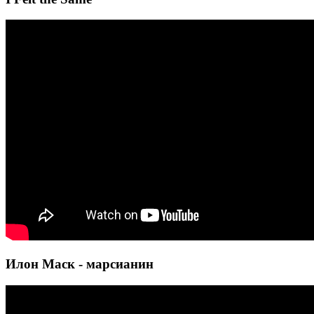
Илон Маск - марсианин