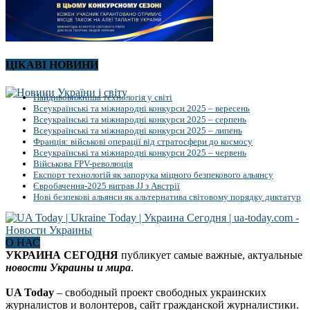
ЦІКАВІ НОВИНИ
Найдивовижніша технологія у світі
Всеукраїнські та міжнародні конкурси 2025 – вересень
Всеукраїнські та міжнародні конкурси 2025 – серпень
Всеукраїнські та міжнародні конкурси 2025 – липень
Франція: військові операції від стратосфери до космосу
Всеукраїнські та міжнародні конкурси 2025 – червень
Військова FPV-революція
Експорт технологій як запорука міцного безпекового альянсу
Євробачення-2025 виграв JJ з Австрії
Нові безпекові альянси як альтернатива світовому порядку диктатур
О НАС
УКРАИНА СЕГОДНЯ
публикует самые важные, актуальные
новости Украины и мира
.
UA Today
– свободный проект свободных украинских
журналистов и волонтеров, сайт гражданской журналистики.