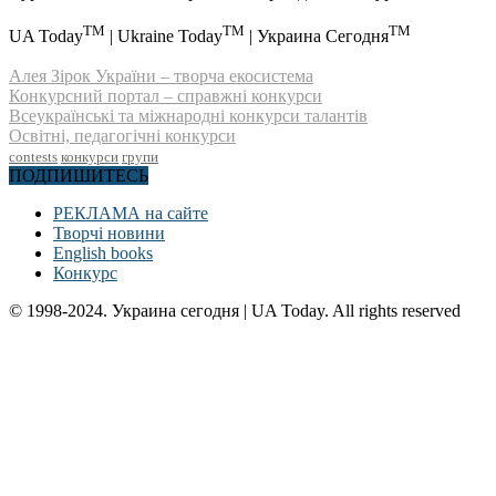
TM
TM
TM
UA Today
| Ukraine Today
| Украина Сегодня
Алея Зірок України – творча екосистема
Конкурсний портал – справжні конкурси
Всеукраїнські та міжнародні конкурси талантів
Освітні, педагогічні конкурси
contests
конкурси
групи
ПОДПИШИТЕСЬ
РЕКЛАМА на сайте
Творчі новини
English books
Конкурс
© 1998-2024. Украина сегодня | UA Today. All rights reserved