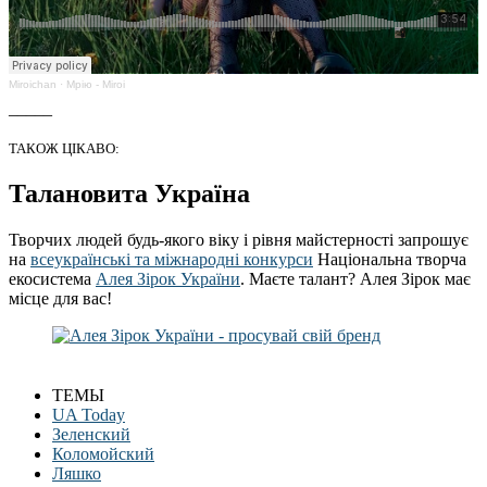
Miroichan
·
Мрію - Miroi
_____
ТАКОЖ ЦІКАВО:
Талановита Україна
Творчих людей будь-якого віку і рівня майстерності запрошує
на
всеукраїнські та міжнародні конкурси
Національна творча
екосистема
Алея Зірок України
. Маєте талант? Алея Зірок має
місце для вас!
ТЕМЫ
UA Today
Зеленский
Коломойский
Ляшко