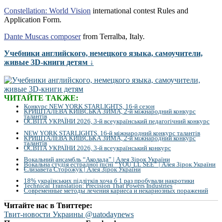
Constellation: World Vision
international contest Rules and
Application Form.
Dante Muscas composer
from Terralba, Italy.
Учебники английского, немецкого языка, самоучители,
живые 3D-книги детям ↓
ЧИТАЙТЕ ТАКЖЕ:
Конкурс NEW YORK STARLIGHTS, 16-й сезон
КРИШТАЛЕВА КИЇВСЬКА ЗИМА, 2-й міжнародний конкурс
талантів
ОСВІТА УКРАЇНИ 2026, 3-й всеукраїнський педагогічний конкурс
NEW YORK STARLIGHTS, 16-й міжнародний конкурс талантів
КРИШТАЛЕВА КИЇВСЬКА ЗИМА, 2-й міжнародний конкурс
талантів
ОСВІТА УКРАЇНИ 2026, 3-й всеукраїнський конкурс
Вокальний ансамбль “Аколада” | Алея Зірок України
Вокальна студія естрадної пісні “YOU`LL SEE” | Алея Зірок України
Єлизавета Сторожук | Алея Зірок України
18% українських підлітків хоча б 1 раз пробували накротики
Technical Translation: Precision That Powers Industries
Современные методы лечения кариеса и некариозных поражений
Читайте нас в Твиттере:
Твит-новости Украины @uatodaynews