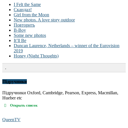
I Felt the Same
Скандал!
Girl from the Moon
New photos. A love story outdoor
Повторить
B-Boy
Some new photos
It’ll Be
Duncan Laurence, Netherlands – winner of the Eurovision
2019
Honey (Night Thoughts)
.
Підручники
Підручники Oxford, Cambridge, Pearson, Express, Macmillan,
Hueber etc
Открыть список
QueenTV