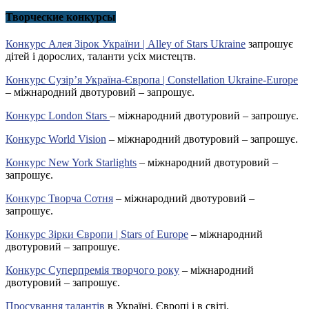
Творческие конкурсы
Конкурс Алея Зірок України | Alley of Stars Ukraine
запрошує
дітей і дорослих, таланти усіх мистецтв.
Конкурс Сузір’я Україна-Європа | Constellation Ukraine-Europe
– міжнародний двотуровий – запрошує.
Конкурс London Stars
– міжнародний двотуровий – запрошує.
Конкурс World Vision
– міжнародний двотуровий – запрошує.
Конкурс New York Starlights
– міжнародний двотуровий –
запрошує.
Конкурс Творча Сотня
– міжнародний двотуровий –
запрошує.
Конкурс Зірки Європи | Stars of Europe
– міжнародний
двотуровий – запрошує.
Конкурс Суперпремія творчого року
– міжнародний
двотуровий – запрошує.
Просування талантів
в Україні, Європі і в світі.