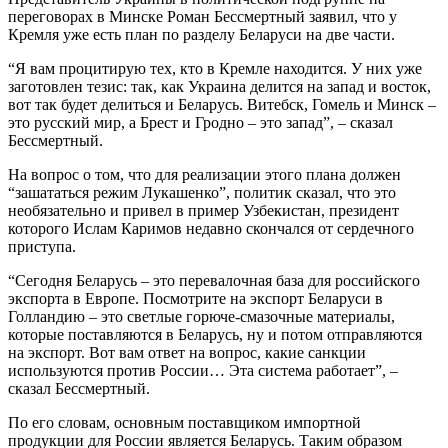
переговорах в Минске Роман Бессмертный заявил, что у
Кремля уже есть план по разделу Беларуси на две части.
“Я вам процитирую тех, кто в Кремле находится. У них уже
заготовлен тезис: так, как Украина делится на запад и восток,
вот так будет делиться и Беларусь. Витебск, Гомель и Минск –
это русский мир, а Брест и Гродно – это запад”, – сказал
Бессмертный.
На вопрос о том, что для реализации этого плана должен
“зашататься режим Лукашенко”, политик сказал, что это
необязательно и привел в пример Узбекистан, президент
которого Ислам Каримов недавно скончался от сердечного
приступа.
“Сегодня Беларусь – это перевалочная база для российского
экспорта в Европе. Посмотрите на экспорт Беларуси в
Голландию – это светлые горюче-смазочные материалы,
которые поставляются в Беларусь, ну и потом отправляются
на экспорт. Вот вам ответ на вопрос, какие санкции
используются против России… Эта система работает”, –
сказал Бессмертный.
По его словам, основным поставщиком импортной
продукции для России является Беларусь. Таким образом