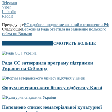
Telegram
Viber
Linkedin
ReddIt
Предыдущее
ЕС одобрил продление санкций в отношении РФ
Следующее
Верховная Рада ответила на заявление польского
сейма по Волыни
В ЭТОМ РАЗДЕЛЕ ТАКЖЕ
СМОТРЕТЬ БОЛЬШЕ
Рада ЄС затвердила програму підтримки
України на €50 млрд
Форум ветеранського бізнесу відбувся у Києві
Поповнено список нематеріальної культурної