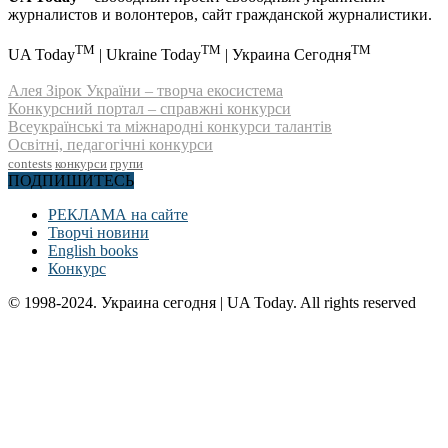
журналистов и волонтеров, сайт гражданской журналистики.
TM
TM
TM
UA Today
| Ukraine Today
| Украина Сегодня
Алея Зірок України – творча екосистема
Конкурсний портал – справжні конкурси
Всеукраїнські та міжнародні конкурси талантів
Освітні, педагогічні конкурси
contests
конкурси
групи
ПОДПИШИТЕСЬ
РЕКЛАМА на сайте
Творчі новини
English books
Конкурс
© 1998-2024. Украина сегодня | UA Today. All rights reserved