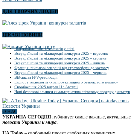
ДЛЯ ТВОРЧИХ ЛЮДЕЙ
ЦІКАВІ НОВИНИ
Найдивовижніша технологія у світі
Всеукраїнські та міжнародні конкурси 2025 – вересень
Всеукраїнські та міжнародні конкурси 2025 – серпень
Всеукраїнські та міжнародні конкурси 2025 – липень
Франція: військові операції від стратосфери до космосу
Всеукраїнські та міжнародні конкурси 2025 – червень
Військова FPV-революція
Експорт технологій як запорука міцного безпекового альянсу
Євробачення-2025 виграв JJ з Австрії
Нові безпекові альянси як альтернатива світовому порядку диктатур
О НАС
УКРАИНА СЕГОДНЯ
публикует самые важные, актуальные
новости Украины и мира
.
UA Today
– свободный проект свободных украинских