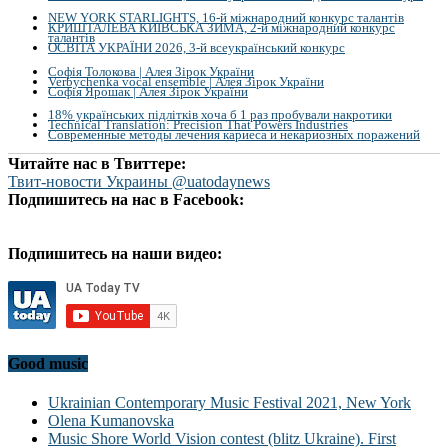
NEW YORK STARLIGHTS, 16-й міжнародний конкурс талантів
КРИШТАЛЕВА КИЇВСЬКА ЗИМА, 2-й міжнародний конкурс
талантів
ОСВІТА УКРАЇНИ 2026, 3-й всеукраїнський конкурс
Софія Толокова | Алея Зірок України
Verbychenka vocal ensemble | Алея Зірок України
Софія Ярошак | Алея Зірок України
18% українських підлітків хоча б 1 раз пробували накротики
Technical Translation: Precision That Powers Industries
Современные методы лечения кариеса и некариозных поражений
Читайте нас в Твиттере:
Твит-новости Украины @uatodaynews
Подпишитесь на нас в Facebook:
Подпишитесь на наши видео:
Good music
Ukrainian Contemporary Music Festival 2021, New York
Olena Kumanovska
Music Shore World Vision contest (blitz Ukraine). First