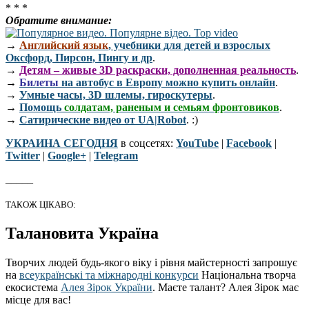
* * *
Обратите внимание:
→
Английский язык
, учебники для детей и взрослых
Оксфорд, Пирсон, Пингу и др
.
→
Детям – живые 3D раскраски, дополненная реальность
.
→
Билеты
на автобус в Европу можно купить онлайн
.
→
Умные часы, 3D шлемы, гироскутеры
.
→
Помощь
солдатам, раненым и семьям фронтовиков
.
→
Сатирические видео от UA|Robot
. :)
УКРАИНА СЕГОДНЯ
в соцсетях:
YouTube
|
Facebook
|
Twitter
|
Google+
|
Telegram
_____
ТАКОЖ ЦІКАВО:
Талановита Україна
Творчих людей будь-якого віку і рівня майстерності запрошує
на
всеукраїнські та міжнародні конкурси
Національна творча
екосистема
Алея Зірок України
. Маєте талант? Алея Зірок має
місце для вас!