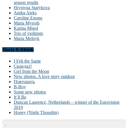
season results
Hrystyna Starykova
Andra Aleks
Caroline Egonu
Maria Myrosh
Karina Migol
Trio of violinists
Maria Melnyk
Maria & friends
I Felt the Same
Скандал!
Girl from the Moon
New photos. A love story outdoor
Повторить
B-Boy
Some new photos
It’ll Be
Duncan Laurence, Netherlands – winner of the Eurovision
2019
Honey (Night Thoughts)
.