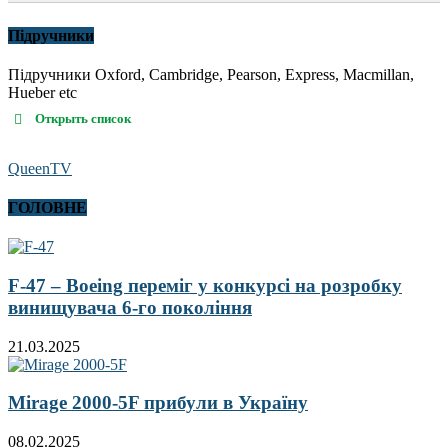
Підручники
Підручники Oxford, Cambridge, Pearson, Express, Macmillan,
Hueber etc
Открыть список
QueenTV
ГОЛОВНЕ
F-47 – Boeing переміг у конкурсі на розробку
винищувача 6-го покоління
21.03.2025
Mirage 2000-5F прибули в Україну
08.02.2025