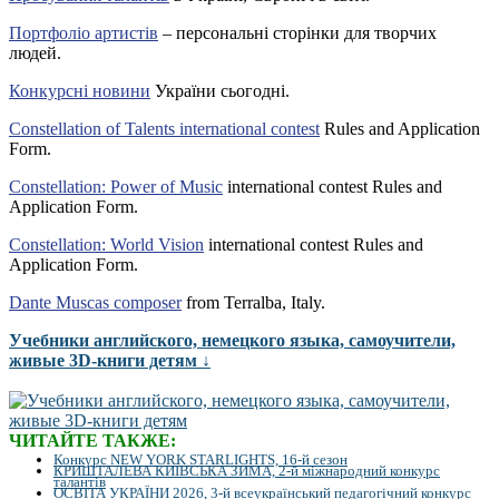
Портфоліо артистів
– персональні сторінки для творчих
людей.
Конкурсні новини
України сьогодні.
Constellation of Talents international contest
Rules and Application
Form.
Constellation: Power of Music
international contest Rules and
Application Form.
Constellation: World Vision
international contest Rules and
Application Form.
Dante Muscas composer
from Terralba, Italy.
Учебники английского, немецкого языка, самоучители,
живые 3D-книги детям ↓
ЧИТАЙТЕ ТАКЖЕ:
Конкурс NEW YORK STARLIGHTS, 16-й сезон
КРИШТАЛЕВА КИЇВСЬКА ЗИМА, 2-й міжнародний конкурс
талантів
ОСВІТА УКРАЇНИ 2026, 3-й всеукраїнський педагогічний конкурс