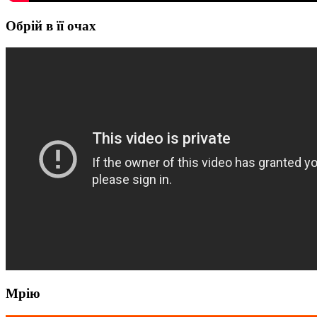
Обрій в її очах
Мрію