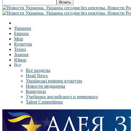
Украина
Европа
Мир
Культура
Техно
Знания
Юмор
Все
Все разделы
Head News
Українські новини культури
Новости медицины
Конкурсы
Учебники английского и немецкого
Talent Competitions