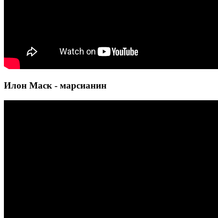
Илон Маск - марсианин