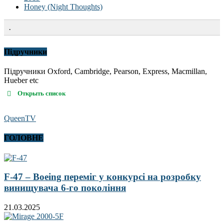
Honey (Night Thoughts)
.
Підручники
Підручники Oxford, Cambridge, Pearson, Express, Macmillan,
Hueber etc
Открыть список
QueenTV
ГОЛОВНЕ
F-47 – Boeing переміг у конкурсі на розробку
винищувача 6-го покоління
21.03.2025