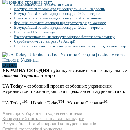
Найдивовижніша технологія у світі
Всеукраїнські та міжнародні конкурси 2025 – вересень
Всеукраїнські та міжнародні конкурси 2025 – серпень
Всеукраїнські та міжнародні конкурси 2025 – липень
Франція: військові операції від стратосфери до космосу
Всеукраїнські та міжнародні конкурси 2025 – червень
Військова FPV-революція
Експорт технологій як запорука міцного безпекового альянсу
Євробачення-2025 виграв JJ з Австрії
Нові безпекові альянси як альтернатива світовому порядку диктатур
О НАС
УКРАИНА СЕГОДНЯ
публикует самые важные, актуальные
новости Украины и мира
.
UA Today
– свободный проект свободных украинских
журналистов и волонтеров, сайт гражданской журналистики.
TM
TM
TM
UA Today
| Ukraine Today
| Украина Сегодня
Алея Зірок України – творча екосистема
Конкурсний портал – справжні конкурси
Всеукраїнські та міжнародні конкурси талантів
Освітні, педагогічні конкурси