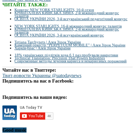
ЧИТАЙТЕ ТАКЖЕ:
Конкурс NEW YORK STARLIGHTS, 16-й сезон
КРИШТАЛЕВА КИЇВСЬКА ЗИМА, 2-й міжнародний конкурс
талантів
ОСВІТА УКРАЇНИ 2026, 3-й всеукраїнський педагогічний конкурс
NEW YORK STARLIGHTS, 16-й міжнародний конкурс талантів
КРИШТАЛЕВА КИЇВСЬКА ЗИМА, 2-й міжнародний конкурс
талантів
ОСВІТА УКРАЇНИ 2026, 3-й всеукраїнський конкурс
Tetiana Tarchynets | Алея Зірок України
Камерний оркестр “PERPETUUM MOBILE” | Алея Зірок України
Харків-брас | Алея Зірок України
18% українських підлітків хоча б 1 раз пробували накротики
Technical Translation: Precision That Powers Industries
Современные методы лечения кариеса и некариозных поражений
Читайте нас в Твиттере:
Твит-новости Украины @uatodaynews
Подпишитесь на нас в Facebook:
Подпишитесь на наши видео:
Good music