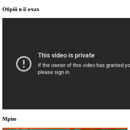
Обрій в її очах
Мрію