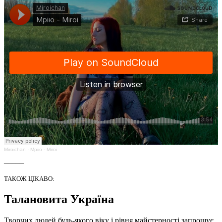
Miroichan
·
Мрію - Miroi
_____
ТАКОЖ ЦІКАВО:
Талановита Україна
Творчих людей будь-якого віку і рівня майстерності запрошує