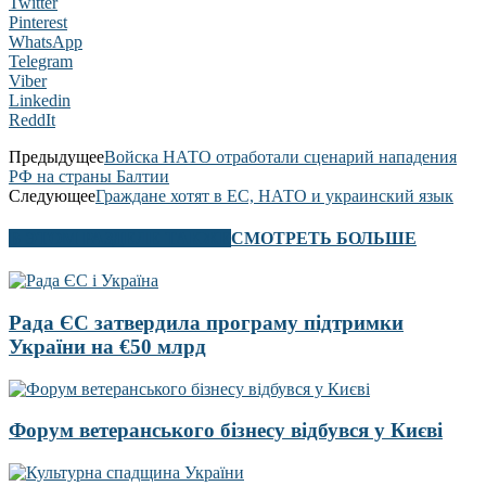
Twitter
Pinterest
WhatsApp
Telegram
Viber
Linkedin
ReddIt
Предыдущее
Войска НАТО отработали сценарий нападения
РФ на страны Балтии
Следующее
Граждане хотят в ЕС, НАТО и украинский язык
В ЭТОМ РАЗДЕЛЕ ТАКЖЕ
СМОТРЕТЬ БОЛЬШЕ
Рада ЄС затвердила програму підтримки
України на €50 млрд
Форум ветеранського бізнесу відбувся у Києві