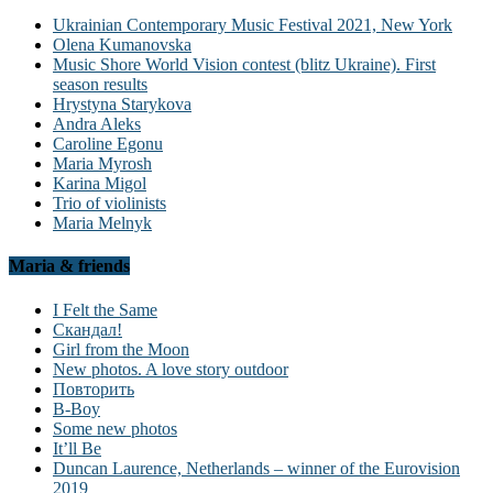
Ukrainian Contemporary Music Festival 2021, New York
Olena Kumanovska
Music Shore World Vision contest (blitz Ukraine). First
season results
Hrystyna Starykova
Andra Aleks
Caroline Egonu
Maria Myrosh
Karina Migol
Trio of violinists
Maria Melnyk
Maria & friends
I Felt the Same
Скандал!
Girl from the Moon
New photos. A love story outdoor
Повторить
B-Boy
Some new photos
It’ll Be
Duncan Laurence, Netherlands – winner of the Eurovision
2019