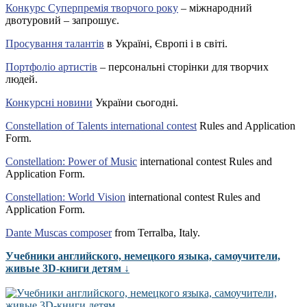
Конкурс Суперпремія творчого року
– міжнародний
двотуровий – запрошує.
Просування талантів
в Україні, Європі і в світі.
Портфоліо артистів
– персональні сторінки для творчих
людей.
Конкурсні новини
України сьогодні.
Constellation of Talents international contest
Rules and Application
Form.
Constellation: Power of Music
international contest Rules and
Application Form.
Constellation: World Vision
international contest Rules and
Application Form.
Dante Muscas composer
from Terralba, Italy.
Учебники английского, немецкого языка, самоучители,
живые 3D-книги детям ↓