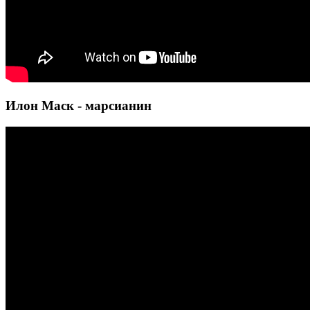
Илон Маск - марсианин