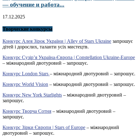
— обучение и работа...
17.12.2025
Творческие конкурсы
Конкурс Алея Зірок України | Alley of Stars Ukraine
запрошує
дітей і дорослих, таланти усіх мистецтв.
Конкурс Сузір’я Україна-Європа | Constellation Ukraine-Europe
– міжнародний двотуровий – запрошує.
Конкурс London Stars
– міжнародний двотуровий – запрошує.
Конкурс World Vision
– міжнародний двотуровий – запрошує.
Конкурс New York Starlights
– міжнародний двотуровий –
запрошує.
Конкурс Творча Сотня
– міжнародний двотуровий –
запрошує.
Конкурс Зірки Європи | Stars of Europe
– міжнародний
двотуровий – запрошує.