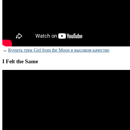
→
Купить трек Girl from the Moon в высоком качестве
I Felt the Same