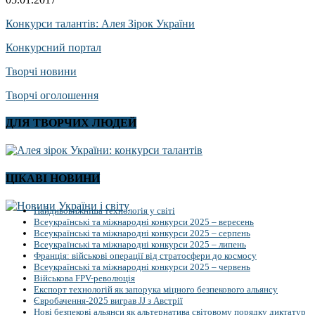
Конкурси талантів: Алея Зірок України
Конкурсний портал
Творчі новини
Творчі оголошення
ДЛЯ ТВОРЧИХ ЛЮДЕЙ
ЦІКАВІ НОВИНИ
Найдивовижніша технологія у світі
Всеукраїнські та міжнародні конкурси 2025 – вересень
Всеукраїнські та міжнародні конкурси 2025 – серпень
Всеукраїнські та міжнародні конкурси 2025 – липень
Франція: військові операції від стратосфери до космосу
Всеукраїнські та міжнародні конкурси 2025 – червень
Військова FPV-революція
Експорт технологій як запорука міцного безпекового альянсу
Євробачення-2025 виграв JJ з Австрії
Нові безпекові альянси як альтернатива світовому порядку диктатур