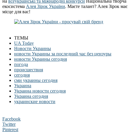
на
всеукраїнські та міжнародні конкурси
Національна творча
екосистема
Алея Зірок України
. Маєте талант? Алея Зірок має
місце для вас!
ТЕМЫ
UA Today
Новости Украины
новости Украины за последний час без цензуры
новости Украины сегодня
погода
происшествия
сегодня
сми украины сегодня
Украина
Украина новости сегодня
Украина сегодня
украинские новости
Facebook
Twitter
Pinterest