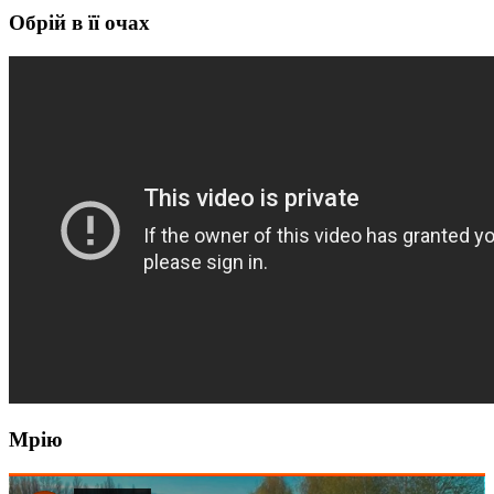
Обрій в її очах
Мрію