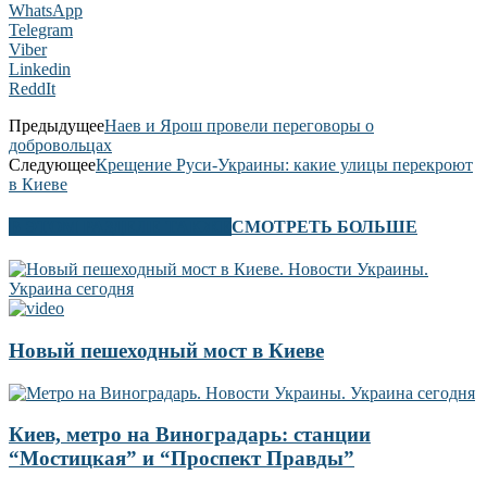
WhatsApp
Telegram
Viber
Linkedin
ReddIt
Предыдущее
Наев и Ярош провели переговоры о
добровольцах
Следующее
Крещение Руси-Украины: какие улицы перекроют
в Киеве
В ЭТОМ РАЗДЕЛЕ ТАКЖЕ
СМОТРЕТЬ БОЛЬШЕ
Новый пешеходный мост в Киеве
Киев, метро на Виноградарь: станции
“Мостицкая” и “Проспект Правды”