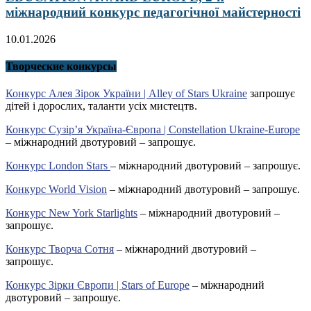
міжнародний конкурс педагогічної майстерності
10.01.2026
Творческие конкурсы
Конкурс Алея Зірок України | Alley of Stars Ukraine
запрошує
дітей і дорослих, таланти усіх мистецтв.
Конкурс Сузір’я Україна-Європа | Constellation Ukraine-Europe
– міжнародний двотуровий – запрошує.
Конкурс London Stars
– міжнародний двотуровий – запрошує.
Конкурс World Vision
– міжнародний двотуровий – запрошує.
Конкурс New York Starlights
– міжнародний двотуровий –
запрошує.
Конкурс Творча Сотня
– міжнародний двотуровий –
запрошує.
Конкурс Зірки Європи | Stars of Europe
– міжнародний
двотуровий – запрошує.