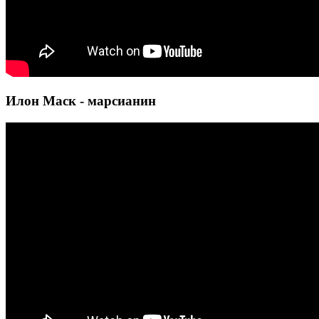
Илон Маск - марсианин