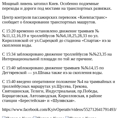
Мощный ливень затопил Киев. Особенно подземные
переходы и дороги под мостами на транспортных развязках.
Центр контроля пассажирских перевозок «Киевпастранс»
сообщает о блокировании транспортных машрутов.
С 15:20 временно остановлено движение трамваев №
№11,12,16,19 и троллейбусов №№6,18,25,28,33 по ул.
Кирилловской от ул.Сырецкой до стадиона «Спартак» из-за
скопления воды.
С 15:34 заблокировано движение троллейбусов №№23,35 на
Интернациональной площади по той же причине.
С 15:40 заблокировано движение трамваев №№14,15 по
Дегтяревской — ул.Шпака также из-за скопления воды.
С 15:40 введено оперативное положение №4 на трамвайных и
троллейбусных маршрутах ул.Щусева, Грекова,
Святошинская, Телиги, Индустриальная, пр.Победы,
Борщаговская, Автозаводская, Кирилловская, в районе
станции «Берестейская» и «Шулявская».
https://www.facebook.com/KyivOperativ/videos/552712641791493/