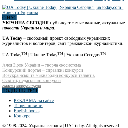
О НАС
УКРАИНА СЕГОДНЯ
публикует самые важные, актуальные
новости Украины и мира
.
UA Today
– свободный проект свободных украинских
журналистов и волонтеров, сайт гражданской журналистики.
TM
TM
TM
UA Today
| Ukraine Today
| Украина Сегодня
Алея Зірок України – творча екосистема
Конкурсний портал – справжні конкурси
Всеукраїнські та міжнародні конкурси талантів
Освітні, педагогічні конкурси
contests
конкурси
групи
ПОДПИШИТЕСЬ
РЕКЛАМА на сайте
Творчі новини
English books
Конкурс
© 1998-2024. Украина сегодня | UA Today. All rights reserved