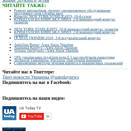
ЧИТАЙТЕ ТАКЖЕ:
Ремонт автомобиля: почему своевременное обслуживание
продлевает срок службы авто
Конкурс NEW YORK STARLIGHTS, 16-й сезон
КРИШТАЛЕВА КИЇВСЬКА ЗИМА, 2-й міжнародний конкурс
талантів
NEW YORK STARLIGHTS, 16-й міжнародний конкурс талантів
КРИШТАЛЕВА КИЇВСЬКА ЗИМА, 2-й міжнародний конкурс
талантів
ОСВІТА УКРАЇНИ 2026, 3-й всеукраїнський конкурс
Anhelina Bursa | Алея Зірок України
Anastasia Kustryo | Алея Зірок України
Tetiana Tarchynets | Алея Зірок України
18% українських підлітків хоча б 1 раз пробували накротики
Technical Translation: Precision That Powers Industries
Современные методы лечения кариеса и некариозных поражений
Читайте нас в Твиттере:
Твит-новости Украины @uatodaynews
Подпишитесь на нас в Facebook:
Подпишитесь на наши видео:
Good music