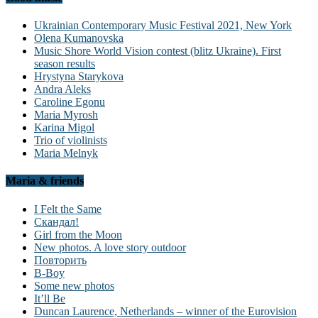
Ukrainian Contemporary Music Festival 2021, New York
Olena Kumanovska
Music Shore World Vision contest (blitz Ukraine). First
season results
Hrystyna Starykova
Andra Aleks
Caroline Egonu
Maria Myrosh
Karina Migol
Trio of violinists
Maria Melnyk
Maria & friends
I Felt the Same
Скандал!
Girl from the Moon
New photos. A love story outdoor
Повторить
B-Boy
Some new photos
It’ll Be
Duncan Laurence, Netherlands – winner of the Eurovision