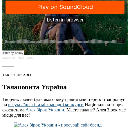
Miroichan
·
Мрію - Miroi
_____
ТАКОЖ ЦІКАВО:
Талановита Україна
Творчих людей будь-якого віку і рівня майстерності запрошує
на
всеукраїнські та міжнародні конкурси
Національна творча
екосистема
Алея Зірок України
. Маєте талант? Алея Зірок має
місце для вас!