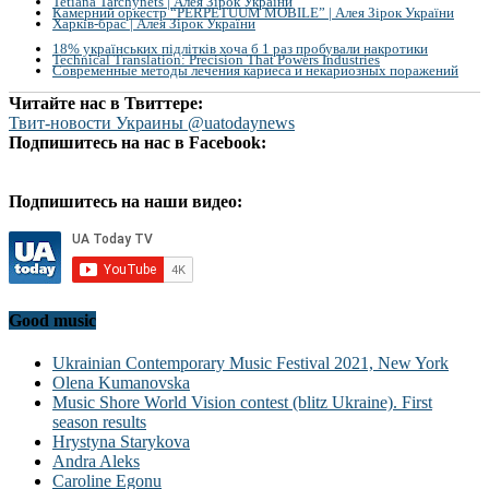
Tetiana Tarchynets | Алея Зірок України
Камерний оркестр “PERPETUUM MOBILE” | Алея Зірок України
Харків-брас | Алея Зірок України
18% українських підлітків хоча б 1 раз пробували накротики
Technical Translation: Precision That Powers Industries
Современные методы лечения кариеса и некариозных поражений
Читайте нас в Твиттере:
Твит-новости Украины @uatodaynews
Подпишитесь на нас в Facebook:
Подпишитесь на наши видео:
Good music
Ukrainian Contemporary Music Festival 2021, New York
Olena Kumanovska
Music Shore World Vision contest (blitz Ukraine). First
season results
Hrystyna Starykova
Andra Aleks
Caroline Egonu