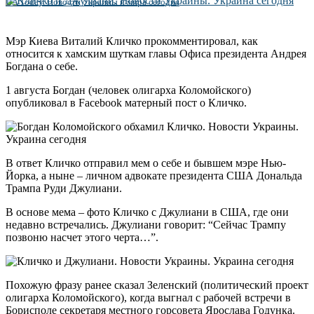
UA Today. Новости Украины и мира сегодня
Мэр Киева Виталий Кличко прокомментировал, как
относится к хамским шуткам главы Офиса президента Андрея
Богдана о себе.
1 августа Богдан (человек олигарха Коломойского)
опубликовал в Facebook матерный пост о Кличко.
В ответ Кличко отправил мем о себе и бывшем мэре Нью-
Йорка, а ныне – личном адвокате президента США Дональда
Трампа Руди Джулиани.
В основе мема – фото Кличко с Джулиани в США, где они
недавно встречались. Джулиани говорит: “Сейчас Трампу
позвоню насчет этого черта…”.
Похожую фразу ранее сказал Зеленский (политический проект
олигарха Коломойского), когда выгнал с рабочей встречи в
Борисполе секретаря местного горсовета Ярослава Годунка.