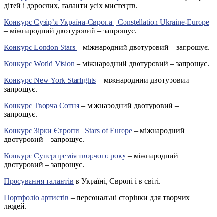
дітей і дорослих, таланти усіх мистецтв.
Конкурс Сузір’я Україна-Європа | Constellation Ukraine-Europe
– міжнародний двотуровий – запрошує.
Конкурс London Stars
– міжнародний двотуровий – запрошує.
Конкурс World Vision
– міжнародний двотуровий – запрошує.
Конкурс New York Starlights
– міжнародний двотуровий –
запрошує.
Конкурс Творча Сотня
– міжнародний двотуровий –
запрошує.
Конкурс Зірки Європи | Stars of Europe
– міжнародний
двотуровий – запрошує.
Конкурс Суперпремія творчого року
– міжнародний
двотуровий – запрошує.
Просування талантів
в Україні, Європі і в світі.
Портфоліо артистів
– персональні сторінки для творчих
людей.