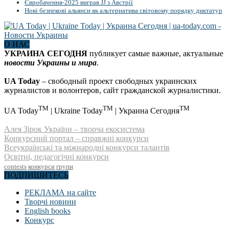
Євробачення-2025 виграв JJ з Австрії
Нові безпекові альянси як альтернатива світовому порядку диктатур
О НАС
УКРАИНА СЕГОДНЯ
публикует самые важные, актуальные
новости Украины и мира
.
UA Today
– свободный проект свободных украинских
журналистов и волонтеров, сайт гражданской журналистики.
TM
TM
TM
UA Today
| Ukraine Today
| Украина Сегодня
Алея Зірок України – творча екосистема
Конкурсний портал – справжні конкурси
Всеукраїнські та міжнародні конкурси талантів
Освітні, педагогічні конкурси
contests
конкурси
групи
ПОДПИШИТЕСЬ
РЕКЛАМА на сайте
Творчі новини
English books
Конкурс