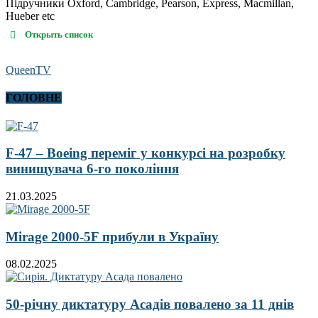
Підручники Oxford, Cambridge, Pearson, Express, Macmillan,
Hueber etc
Открыть список
QueenTV
ГОЛОВНЕ
F-47 – Boeing переміг у конкурсі на розробку
винищувача 6-го покоління
21.03.2025
Mirage 2000-5F прибули в Україну
08.02.2025
50-річну диктатуру Асадів повалено за 11 днів