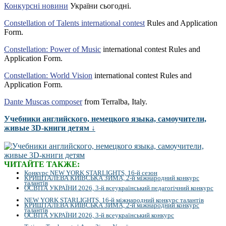
Конкурсні новини
України сьогодні.
Constellation of Talents international contest
Rules and Application
Form.
Constellation: Power of Music
international contest Rules and
Application Form.
Constellation: World Vision
international contest Rules and
Application Form.
Dante Muscas composer
from Terralba, Italy.
Учебники английского, немецкого языка, самоучители,
живые 3D-книги детям ↓
ЧИТАЙТЕ ТАКЖЕ:
Конкурс NEW YORK STARLIGHTS, 16-й сезон
КРИШТАЛЕВА КИЇВСЬКА ЗИМА, 2-й міжнародний конкурс
талантів
ОСВІТА УКРАЇНИ 2026, 3-й всеукраїнський педагогічний конкурс
NEW YORK STARLIGHTS, 16-й міжнародний конкурс талантів
КРИШТАЛЕВА КИЇВСЬКА ЗИМА, 2-й міжнародний конкурс
талантів
ОСВІТА УКРАЇНИ 2026, 3-й всеукраїнський конкурс