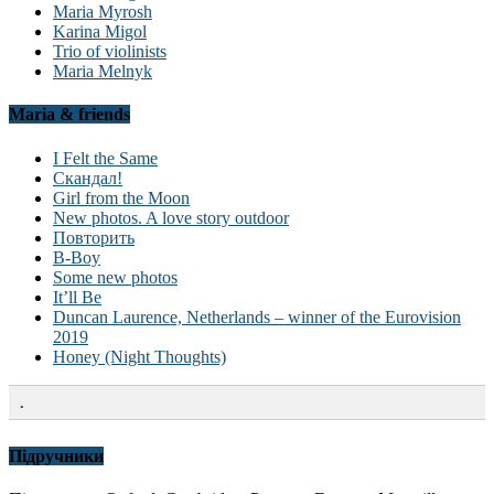
Maria Myrosh
Karina Migol
Trio of violinists
Maria Melnyk
Maria & friends
I Felt the Same
Скандал!
Girl from the Moon
New photos. A love story outdoor
Повторить
B-Boy
Some new photos
It’ll Be
Duncan Laurence, Netherlands – winner of the Eurovision
2019
Honey (Night Thoughts)
.
Підручники