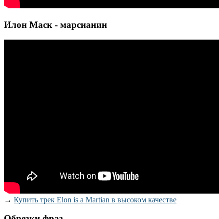
Илон Маск - марсианин
→
Купить трек Elon is a Martian в высоком качестве
Обрезки фраз