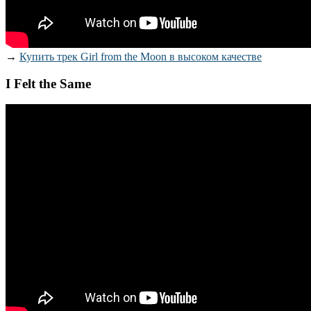
→
Купить трек Girl from the Moon в высоком качестве
I Felt the Same