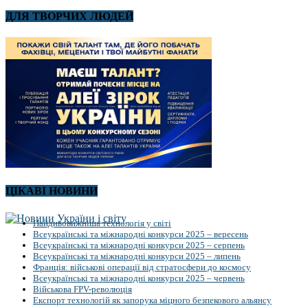
ДЛЯ ТВОРЧИХ ЛЮДЕЙ
ЦІКАВІ НОВИНИ
Найдивовижніша технологія у світі
Всеукраїнські та міжнародні конкурси 2025 – вересень
Всеукраїнські та міжнародні конкурси 2025 – серпень
Всеукраїнські та міжнародні конкурси 2025 – липень
Франція: військові операції від стратосфери до космосу
Всеукраїнські та міжнародні конкурси 2025 – червень
Військова FPV-революція
Експорт технологій як запорука міцного безпекового альянсу