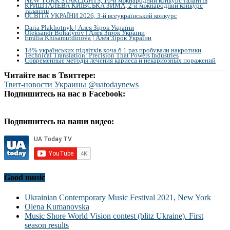
NEW YORK STARLIGHTS, 16-й міжнародний конкурс талантів
КРИШТАЛЕВА КИЇВСЬКА ЗИМА, 2-й міжнародний конкурс
талантів
ОСВІТА УКРАЇНИ 2026, 3-й всеукраїнський конкурс
Daria Plakhotnyk | Алея Зірок України
Oleksandr Bohatyrov | Алея Зірок України
Emilia Khisamutdinova | Алея Зірок України
18% українських підлітків хоча б 1 раз пробували накротики
Technical Translation: Precision That Powers Industries
Современные методы лечения кариеса и некариозных поражений
Читайте нас в Твиттере:
Твит-новости Украины @uatodaynews
Подпишитесь на нас в Facebook:
Подпишитесь на наши видео:
Good music
Ukrainian Contemporary Music Festival 2021, New York
Olena Kumanovska
Music Shore World Vision contest (blitz Ukraine). First
season results