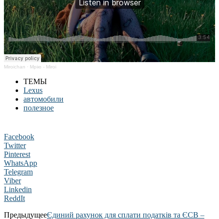
Miroichan
·
Мрію - Miroi
ТЕМЫ
Lexus
автомобили
полезное
Facebook
Twitter
Pinterest
WhatsApp
Telegram
Viber
Linkedin
ReddIt
Предыдущее
Єдиний рахунок для сплати податків та ЄСВ –