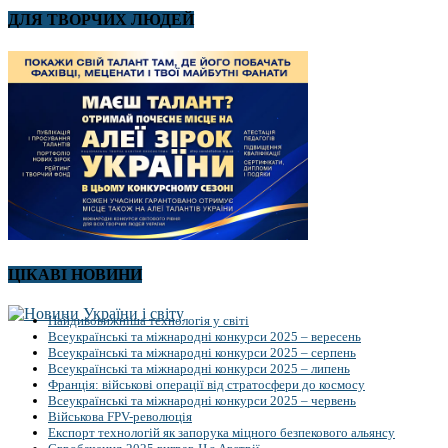
ДЛЯ ТВОРЧИХ ЛЮДЕЙ
ЦІКАВІ НОВИНИ
Найдивовижніша технологія у світі
Всеукраїнські та міжнародні конкурси 2025 – вересень
Всеукраїнські та міжнародні конкурси 2025 – серпень
Всеукраїнські та міжнародні конкурси 2025 – липень
Франція: військові операції від стратосфери до космосу
Всеукраїнські та міжнародні конкурси 2025 – червень
Військова FPV-революція
Експорт технологій як запорука міцного безпекового альянсу