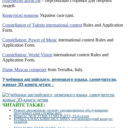
Портфоліо артистів
– персональні сторінки для творчих
людей.
Конкурсні новини
України сьогодні.
Constellation of Talents international contest
Rules and Application
Form.
Constellation: Power of Music
international contest Rules and
Application Form.
Constellation: World Vision
international contest Rules and
Application Form.
Dante Muscas composer
from Terralba, Italy.
Учебники английского, немецкого языка, самоучители,
живые 3D-книги детям ↓
ЧИТАЙТЕ ТАКЖЕ:
Ремонт автомобиля: почему своевременное обслуживание
продлевает срок службы авто
Конкурс NEW YORK STARLIGHTS, 16-й сезон
КРИШТАЛЕВА КИЇВСЬКА ЗИМА, 2-й міжнародний конкурс
талантів