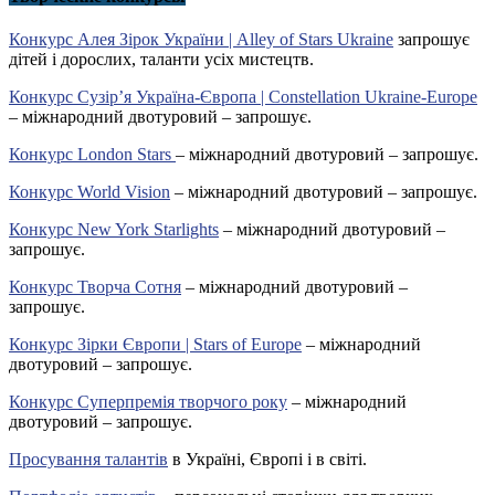
Конкурс Алея Зірок України | Alley of Stars Ukraine
запрошує
дітей і дорослих, таланти усіх мистецтв.
Конкурс Сузір’я Україна-Європа | Constellation Ukraine-Europe
– міжнародний двотуровий – запрошує.
Конкурс London Stars
– міжнародний двотуровий – запрошує.
Конкурс World Vision
– міжнародний двотуровий – запрошує.
Конкурс New York Starlights
– міжнародний двотуровий –
запрошує.
Конкурс Творча Сотня
– міжнародний двотуровий –
запрошує.
Конкурс Зірки Європи | Stars of Europe
– міжнародний
двотуровий – запрошує.
Конкурс Суперпремія творчого року
– міжнародний
двотуровий – запрошує.
Просування талантів
в Україні, Європі і в світі.