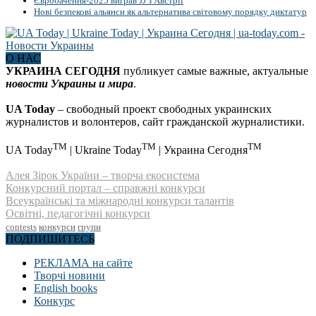
Євробачення-2025 виграв JJ з Австрії
Нові безпекові альянси як альтернатива світовому порядку диктатур
О НАС
УКРАИНА СЕГОДНЯ
публикует самые важные, актуальные
новости Украины и мира
.
UA Today
– свободный проект свободных украинских
журналистов и волонтеров, сайт гражданской журналистики.
TM
TM
TM
UA Today
| Ukraine Today
| Украина Сегодня
Алея Зірок України – творча екосистема
Конкурсний портал – справжні конкурси
Всеукраїнські та міжнародні конкурси талантів
Освітні, педагогічні конкурси
contests
конкурси
групи
ПОДПИШИТЕСЬ
РЕКЛАМА на сайте
Творчі новини
English books
Конкурс