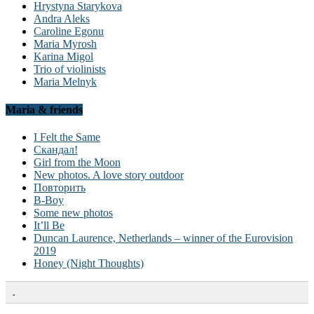
Hrystyna Starykova
Andra Aleks
Caroline Egonu
Maria Myrosh
Karina Migol
Trio of violinists
Maria Melnyk
Maria & friends
I Felt the Same
Скандал!
Girl from the Moon
New photos. A love story outdoor
Повторить
B-Boy
Some new photos
It’ll Be
Duncan Laurence, Netherlands – winner of the Eurovision
2019
Honey (Night Thoughts)
.