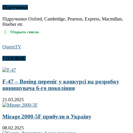
Підручники
Підручники Oxford, Cambridge, Pearson, Express, Macmillan,
Hueber etc
Открыть список
QueenTV
ГОЛОВНЕ
F-47 – Boeing переміг у конкурсі на розробку
винищувача 6-го покоління
21.03.2025
Mirage 2000-5F прибули в Україну
08.02.2025