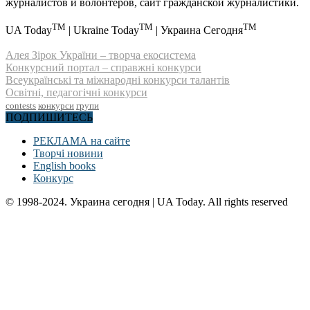
журналистов и волонтеров, сайт гражданской журналистики.
TM
TM
TM
UA Today
| Ukraine Today
| Украина Сегодня
Алея Зірок України – творча екосистема
Конкурсний портал – справжні конкурси
Всеукраїнські та міжнародні конкурси талантів
Освітні, педагогічні конкурси
contests
конкурси
групи
ПОДПИШИТЕСЬ
РЕКЛАМА на сайте
Творчі новини
English books
Конкурс
© 1998-2024. Украина сегодня | UA Today. All rights reserved