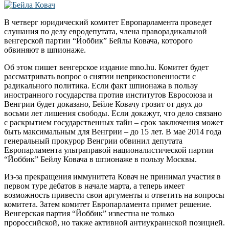
В четверг юридический комитет Европарламента проведет
слушания по делу евродепутата, члена праворадикальной
венгерской партии “Йоббик” Бейлы Ковача, которого
обвиняют в шпионаже.
Об этом пишет венгерское издание mno.hu. Комитет будет
рассматривать вопрос о снятии неприкосновенности с
радикального политика. Если факт шпионажа в пользу
иностранного государства против институтов Евросоюза и
Венгрии будет доказано, Бейле Ковачу грозит от двух до
восьми лет лишения свободы. Если докажут, что дело связано
с раскрытием государственных тайн – срок заключения может
быть максимальным для Венгрии – до 15 лет. В мае 2014 года
генеральный прокурор Венгрии обвинил депутата
Европарламента ультраправой националистической партии
“Йоббик” Бейлу Ковача в шпионаже в пользу Москвы.
Из-за прекращения иммунитета Ковач не принимал участия в
первом туре дебатов в начале марта, а теперь имеет
возможность привести свои аргументы и ответить на вопросы
комитета. Затем комитет Европарламента примет решение.
Венгерская партия “Йоббик” известна не только
пророссийской, но также активной антиукраинской позицией.