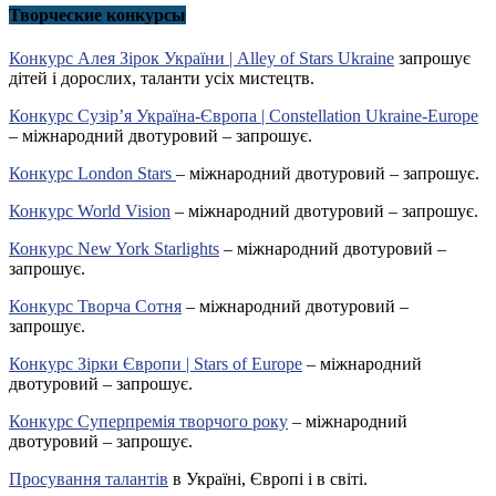
Творческие конкурсы
Конкурс Алея Зірок України | Alley of Stars Ukraine
запрошує
дітей і дорослих, таланти усіх мистецтв.
Конкурс Сузір’я Україна-Європа | Constellation Ukraine-Europe
– міжнародний двотуровий – запрошує.
Конкурс London Stars
– міжнародний двотуровий – запрошує.
Конкурс World Vision
– міжнародний двотуровий – запрошує.
Конкурс New York Starlights
– міжнародний двотуровий –
запрошує.
Конкурс Творча Сотня
– міжнародний двотуровий –
запрошує.
Конкурс Зірки Європи | Stars of Europe
– міжнародний
двотуровий – запрошує.
Конкурс Суперпремія творчого року
– міжнародний
двотуровий – запрошує.
Просування талантів
в Україні, Європі і в світі.