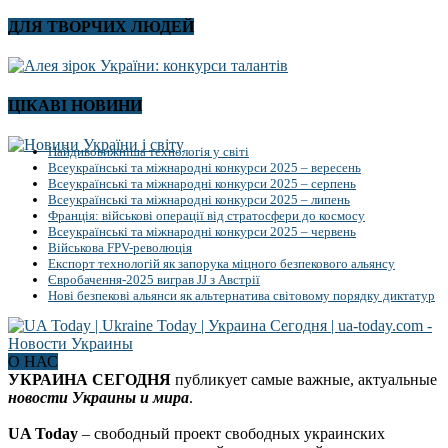
ДЛЯ ТВОРЧИХ ЛЮДЕЙ
ЦІКАВІ НОВИНИ
Найдивовижніша технологія у світі
Всеукраїнські та міжнародні конкурси 2025 – вересень
Всеукраїнські та міжнародні конкурси 2025 – серпень
Всеукраїнські та міжнародні конкурси 2025 – липень
Франція: військові операції від стратосфери до космосу
Всеукраїнські та міжнародні конкурси 2025 – червень
Військова FPV-революція
Експорт технологій як запорука міцного безпекового альянсу
Євробачення-2025 виграв JJ з Австрії
Нові безпекові альянси як альтернатива світовому порядку диктатур
О НАС
УКРАИНА СЕГОДНЯ
публикует самые важные, актуальные
новости Украины и мира
.
UA Today
– свободный проект свободных украинских