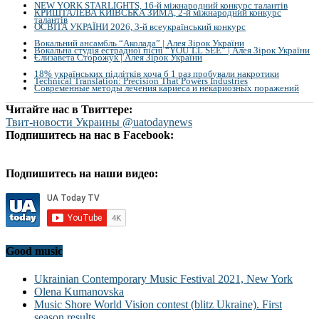
NEW YORK STARLIGHTS, 16-й міжнародний конкурс талантів
КРИШТАЛЕВА КИЇВСЬКА ЗИМА, 2-й міжнародний конкурс
талантів
ОСВІТА УКРАЇНИ 2026, 3-й всеукраїнський конкурс
Вокальний ансамбль “Аколада” | Алея Зірок України
Вокальна студія естрадної пісні “YOU`LL SEE” | Алея Зірок України
Єлизавета Сторожук | Алея Зірок України
18% українських підлітків хоча б 1 раз пробували накротики
Technical Translation: Precision That Powers Industries
Современные методы лечения кариеса и некариозных поражений
Читайте нас в Твиттере:
Твит-новости Украины @uatodaynews
Подпишитесь на нас в Facebook:
Подпишитесь на наши видео:
Good music
Ukrainian Contemporary Music Festival 2021, New York
Olena Kumanovska
Music Shore World Vision contest (blitz Ukraine). First
season results