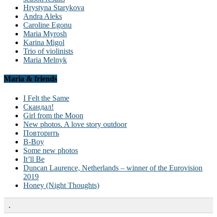
Hrystyna Starykova
Andra Aleks
Caroline Egonu
Maria Myrosh
Karina Migol
Trio of violinists
Maria Melnyk
Maria & friends
I Felt the Same
Скандал!
Girl from the Moon
New photos. A love story outdoor
Повторить
B-Boy
Some new photos
It’ll Be
Duncan Laurence, Netherlands – winner of the Eurovision
2019
Honey (Night Thoughts)
.