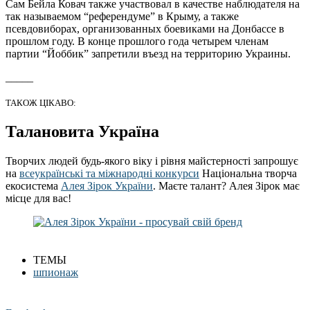
Сам Бейла Ковач также участвовал в качестве наблюдателя на
так называемом “референдуме” в Крыму, а также
псевдовиборах, организованных боевиками на Донбассе в
прошлом году. В конце прошлого года четырем членам
партии “Йоббик” запретили въезд на территорию Украины.
_____
ТАКОЖ ЦІКАВО:
Талановита Україна
Творчих людей будь-якого віку і рівня майстерності запрошує
на
всеукраїнські та міжнародні конкурси
Національна творча
екосистема
Алея Зірок України
. Маєте талант? Алея Зірок має
місце для вас!
ТЕМЫ
шпионаж