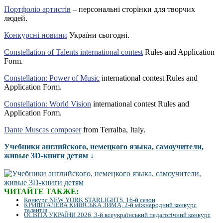
Портфоліо артистів
– персональні сторінки для творчих
людей.
Конкурсні новини
України сьогодні.
Constellation of Talents international contest
Rules and Application
Form.
Constellation: Power of Music
international contest Rules and
Application Form.
Constellation: World Vision
international contest Rules and
Application Form.
Dante Muscas composer
from Terralba, Italy.
Учебники английского, немецкого языка, самоучители,
живые 3D-книги детям ↓
ЧИТАЙТЕ ТАКЖЕ:
Конкурс NEW YORK STARLIGHTS, 16-й сезон
КРИШТАЛЕВА КИЇВСЬКА ЗИМА, 2-й міжнародний конкурс
талантів
ОСВІТА УКРАЇНИ 2026, 3-й всеукраїнський педагогічний конкурс