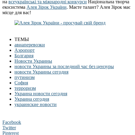
на
всеукраїнські та міжнародні конкурси
Національна творча
екосистема
Алея Зірок України
. Маєте талант? Алея Зірок має
місце для вас!
ТЕМЫ
авиаперевозки
Аэропорт
Болгария
Новости Украины
новости Украины за последний час без цензуры
новости Украины сегодня
путинизм
София
терроризм
Украина новости сегодня
Украина сегодня
украинские новости
Facebook
Twitter
Pinterest