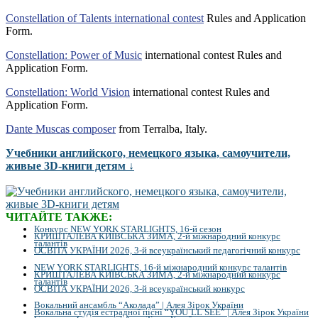
Constellation of Talents international contest
Rules and Application
Form.
Constellation: Power of Music
international contest Rules and
Application Form.
Constellation: World Vision
international contest Rules and
Application Form.
Dante Muscas composer
from Terralba, Italy.
Учебники английского, немецкого языка, самоучители,
живые 3D-книги детям ↓
ЧИТАЙТЕ ТАКЖЕ:
Конкурс NEW YORK STARLIGHTS, 16-й сезон
КРИШТАЛЕВА КИЇВСЬКА ЗИМА, 2-й міжнародний конкурс
талантів
ОСВІТА УКРАЇНИ 2026, 3-й всеукраїнський педагогічний конкурс
NEW YORK STARLIGHTS, 16-й міжнародний конкурс талантів
КРИШТАЛЕВА КИЇВСЬКА ЗИМА, 2-й міжнародний конкурс
талантів
ОСВІТА УКРАЇНИ 2026, 3-й всеукраїнський конкурс
Вокальний ансамбль “Аколада” | Алея Зірок України
Вокальна студія естрадної пісні “YOU`LL SEE” | Алея Зірок України