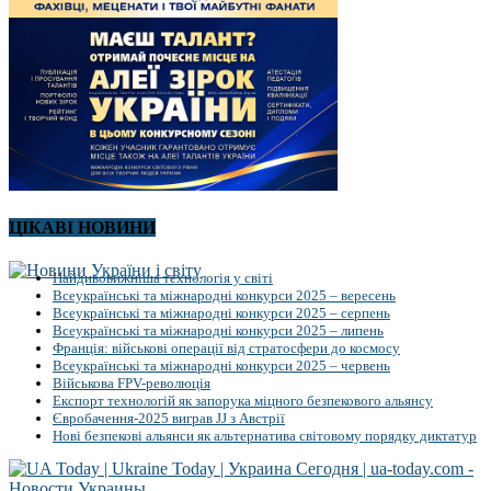
ЦІКАВІ НОВИНИ
Найдивовижніша технологія у світі
Всеукраїнські та міжнародні конкурси 2025 – вересень
Всеукраїнські та міжнародні конкурси 2025 – серпень
Всеукраїнські та міжнародні конкурси 2025 – липень
Франція: військові операції від стратосфери до космосу
Всеукраїнські та міжнародні конкурси 2025 – червень
Військова FPV-революція
Експорт технологій як запорука міцного безпекового альянсу
Євробачення-2025 виграв JJ з Австрії
Нові безпекові альянси як альтернатива світовому порядку диктатур