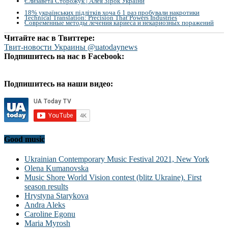
Єлизавета Сторожук | Алея Зірок України
18% українських підлітків хоча б 1 раз пробували накротики
Technical Translation: Precision That Powers Industries
Современные методы лечения кариеса и некариозных поражений
Читайте нас в Твиттере:
Твит-новости Украины @uatodaynews
Подпишитесь на нас в Facebook:
Подпишитесь на наши видео:
Good music
Ukrainian Contemporary Music Festival 2021, New York
Olena Kumanovska
Music Shore World Vision contest (blitz Ukraine). First
season results
Hrystyna Starykova
Andra Aleks
Caroline Egonu
Maria Myrosh