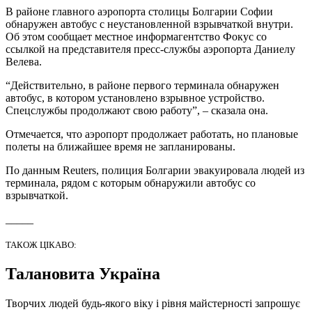
В районе главного аэропорта столицы Болгарии Софии
обнаружен автобус с неустановленной взрывчаткой внутри.
Об этом сообщает местное информагентство Фокус со
ссылкой на представителя пресс-службы аэропорта Даниелу
Велева.
“Действительно, в районе первого терминала обнаружен
автобус, в котором установлено взрывное устройство.
Спецслужбы продолжают свою работу”, – сказала она.
Отмечается, что аэропорт продолжает работать, но плановые
полеты на ближайшее время не запланированы.
По данным Reuters, полиция Болгарии эвакуировала людей из
терминала, рядом с которым обнаружили автобус со
взрывчаткой.
_____
ТАКОЖ ЦІКАВО:
Талановита Україна
Творчих людей будь-якого віку і рівня майстерності запрошує