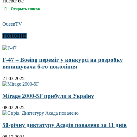
Hueber etc
Открыть список
QueenTV
ГОЛОВНЕ
F-47 – Boeing переміг у конкурсі на розробку
винищувача 6-го покоління
21.03.2025
Mirage 2000-5F прибули в Україну
08.02.2025
50-річну диктатуру Асадів повалено за 11 днів
08.12.2024