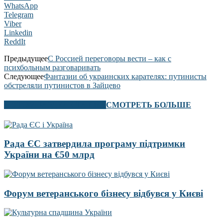
WhatsApp
Telegram
Viber
Linkedin
ReddIt
Предыдущее
С Россией переговоры вести – как с
психбольным разговаривать
Следующее
Фантазии об украинских карателях: путинисты
обстреляли путинистов в Зайцево
В ЭТОМ РАЗДЕЛЕ ТАКЖЕ
СМОТРЕТЬ БОЛЬШЕ
Рада ЄС затвердила програму підтримки
України на €50 млрд
Форум ветеранського бізнесу відбувся у Києві