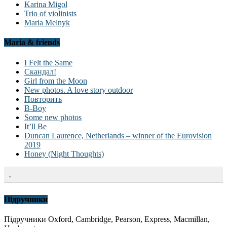
Karina Migol
Trio of violinists
Maria Melnyk
Maria & friends
I Felt the Same
Скандал!
Girl from the Moon
New photos. A love story outdoor
Повторить
B-Boy
Some new photos
It’ll Be
Duncan Laurence, Netherlands – winner of the Eurovision
2019
Honey (Night Thoughts)
.
Підручники
Підручники Oxford, Cambridge, Pearson, Express, Macmillan,