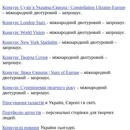
Конкурс Сузір’я Україна-Європа | Constellation Ukraine-Europe
– міжнародний двотуровий – запрошує.
Конкурс London Stars
– міжнародний двотуровий – запрошує.
Конкурс World Vision
– міжнародний двотуровий – запрошує.
Конкурс New York Starlights
– міжнародний двотуровий –
запрошує.
Конкурс Творча Сотня
– міжнародний двотуровий –
запрошує.
Конкурс Зірки Європи | Stars of Europe
– міжнародний
двотуровий – запрошує.
Конкурс Суперпремія творчого року
– міжнародний
двотуровий – запрошує.
Просування талантів
в Україні, Європі і в світі.
Портфоліо артистів
– персональні сторінки для творчих
людей.
Конкурсні новини
України сьогодні.