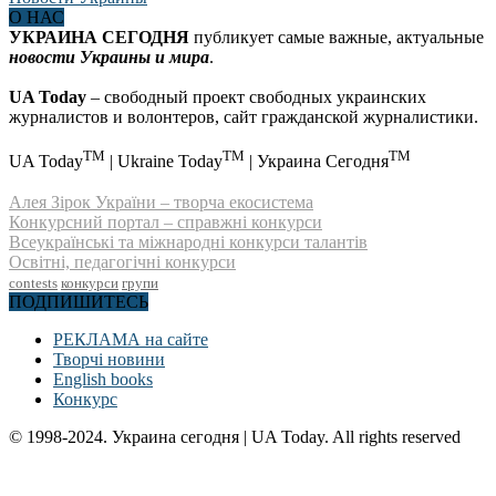
О НАС
УКРАИНА СЕГОДНЯ
публикует самые важные, актуальные
новости Украины и мира
.
UA Today
– свободный проект свободных украинских
журналистов и волонтеров, сайт гражданской журналистики.
TM
TM
TM
UA Today
| Ukraine Today
| Украина Сегодня
Алея Зірок України – творча екосистема
Конкурсний портал – справжні конкурси
Всеукраїнські та міжнародні конкурси талантів
Освітні, педагогічні конкурси
contests
конкурси
групи
ПОДПИШИТЕСЬ
РЕКЛАМА на сайте
Творчі новини
English books
Конкурс
© 1998-2024. Украина сегодня | UA Today. All rights reserved