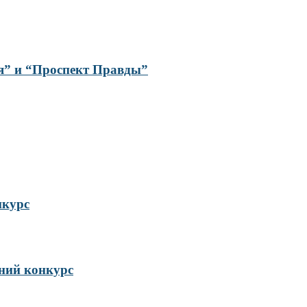
ая” и “Проспект Правды”
нкурс
ий конкурс