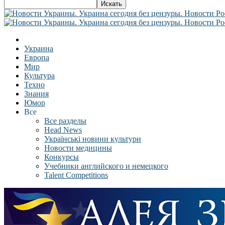
Украина
Европа
Мир
Культура
Техно
Знания
Юмор
Все
Все разделы
Head News
Українські новини культури
Новости медицины
Конкурсы
Учебники английского и немецкого
Talent Competitions