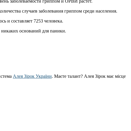
ровень заболеваемости гриппом и ОРВИ растет.
количества случаев заболевания гриппом среди населения.
ь и составляет 7253 человека.
т никаких оснований для паники.
истема
Алея Зірок України
. Маєте талант? Алея Зірок має місце