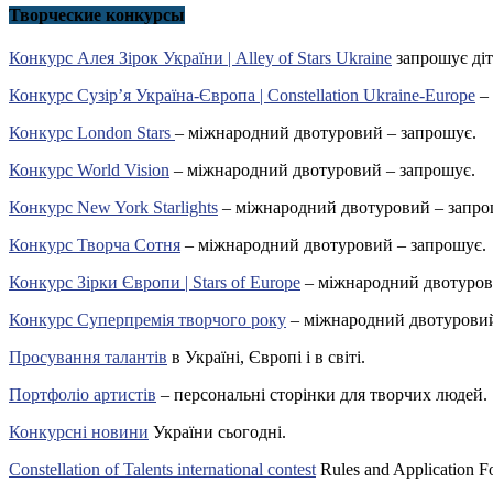
Творческие конкурсы
Конкурс Алея Зірок України | Alley of Stars Ukraine
запрошує діт
Конкурс Сузір’я Україна-Європа | Constellation Ukraine-Europe
– 
Конкурс London Stars
– міжнародний двотуровий – запрошує.
Конкурс World Vision
– міжнародний двотуровий – запрошує.
Конкурс New York Starlights
– міжнародний двотуровий – запро
Конкурс Творча Сотня
– міжнародний двотуровий – запрошує.
Конкурс Зірки Європи | Stars of Europe
– міжнародний двотуров
Конкурс Суперпремія творчого року
– міжнародний двотуровий
Просування талантів
в Україні, Європі і в світі.
Портфоліо артистів
– персональні сторінки для творчих людей.
Конкурсні новини
України сьогодні.
Constellation of Talents international contest
Rules and Application F