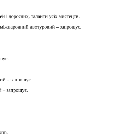
ей і дорослих, таланти усіх мистецтв.
міжнародний двотуровий – запрошує.
шує.
ий – запрошує.
 – запрошує.
orm.