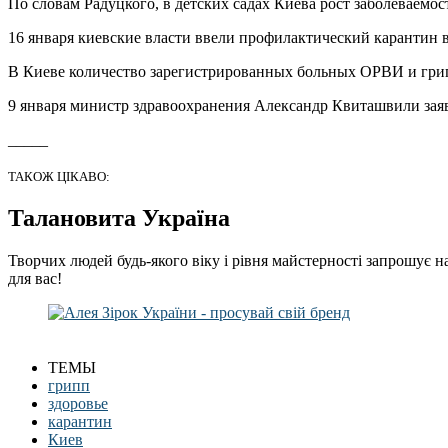
По словам Радуцкого, в детских садах Киева рост заболеваемос
16 января киевские власти ввели профилактический карантин в
В Киеве количество зарегистрированных больных ОРВИ и грипп
9 января министр здравоохранения Александр Квиташвили заяви
_____
ТАКОЖ ЦІКАВО:
Талановита Україна
Творчих людей будь-якого віку і рівня майстерності запрошує н
для вас!
ТЕМЫ
грипп
здоровье
карантин
Киев