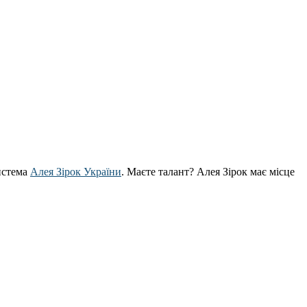
истема
Алея Зірок України
. Маєте талант? Алея Зірок має місце