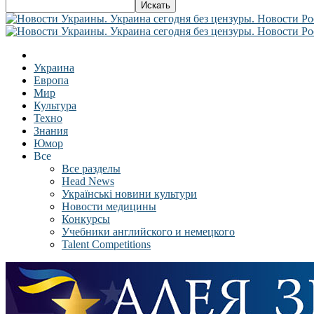
Украина
Европа
Мир
Культура
Техно
Знания
Юмор
Все
Все разделы
Head News
Українські новини культури
Новости медицины
Конкурсы
Учебники английского и немецкого
Talent Competitions