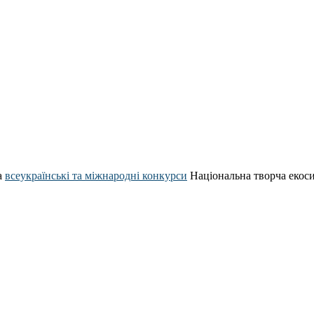
а
всеукраїнські та міжнародні конкурси
Національна творча екос