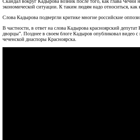
Скандал вокруг Кадырова возник после того, как глава Чечни
экономической ситуации. К таким людям надо относиться, как к
Слова Кадырова подвергли критике многие российские оппози
В частности, в ответ на слова Кадырова красноярский депутат 
дворцы”. Позднее в своем блоге Кадыров опубликовал видео 
чеченской диаспоры Красноярска.