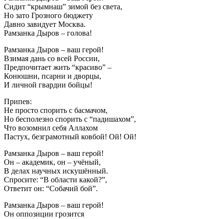
Сидит “крымнаш” зимой без света,
Но зато Грозного бюджету
Давно завидует Москва.
Рамзанка Дыров – голова!
Рамзанка Дыров – ваш герой!
Взимая дань со всей России,
Предпочитает жить “красиво” –
Конюшни, псарни и дворцы,
И личной гвардии бойцы!
Припев:
Не просто спорить с басмачом,
Но бесполезно спорить с “падишахом”,
Что возомнил себя Аллахом
Пастух, безграмотный ковбой! Ой! Ой!
Рамзанка Дыров – ваш герой!
Он – академик, он – учёный,
В делах научных искушённый.
Спросите: “В области какой?”,
Ответит он: “Собачий бой”.
Рамзанка Дыров – ваш герой!
Он оппозиции грозится