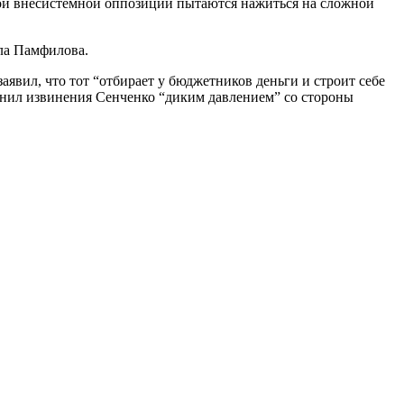
емой внесистемной оппозиции пытаются нажиться на сложной
ла Памфилова.
аявил, что тот “отбирает у бюджетников деньги и строит себе
снил извинения Сенченко “диким давлением” со стороны