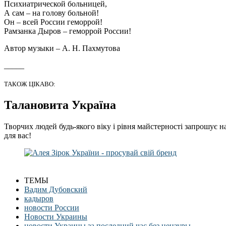
Психиатрической больницей,
А сам – на голову больной!
Он – всей России геморрой!
Рамзанка Дыров – геморрой России!
Автор музыки – А. Н. Пахмутова
_____
ТАКОЖ ЦІКАВО:
Талановита Україна
Творчих людей будь-якого віку і рівня майстерності запрошує н
для вас!
ТЕМЫ
Вадим Дубовский
кадыров
новости России
Новости Украины
новости Украины за последний час без цензуры