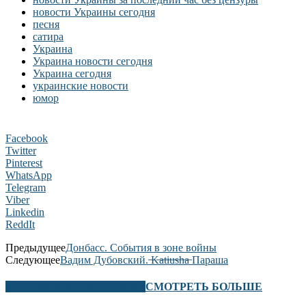
новости Украины сегодня
песня
сатира
Украина
Украина новости сегодня
Украина сегодня
украинские новости
юмор
Facebook
Twitter
Pinterest
WhatsApp
Telegram
Viber
Linkedin
ReddIt
Предыдущее
Донбасс. События в зоне войны
Следующее
Вадим Дубовский. ̶K̶a̶t̶i̶u̶s̶h̶a̶ Параша
В ЭТОМ РАЗДЕЛЕ ТАКЖЕ
СМОТРЕТЬ БОЛЬШЕ