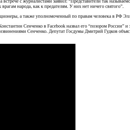
 на встрече с журналистами заявил: “Представители так называ
 врагам народа, как к предателям. У них нет ничего святого”.
ционеры, а также уполномоченный по правам человека в РФ Эл
Константин Сенченко в Facebook назвал его “позором России” и з
с извинениями Сенченко. Депутат Госдумы Дмитрий Гудков объя