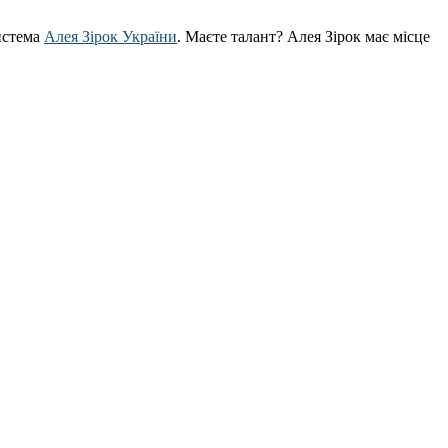
истема
Алея Зірок України
. Маєте талант? Алея Зірок має місце