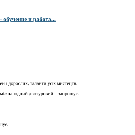
обучение и работа...
ей і дорослих, таланти усіх мистецтв.
міжнародний двотуровий – запрошує.
шує.