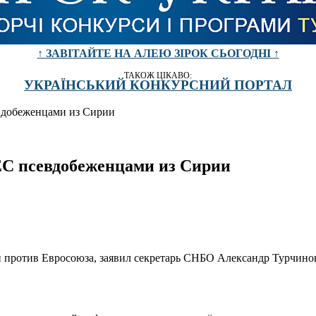
↑ ЗАВІТАЙТЕ НА АЛЕЮ ЗІРОК СЬОГОДНІ ↑
ТАКОЖ ЦІКАВО:
УКРАЇНСЬКИЙ КОНКУРСНИЙ ПОРТАЛ
вдобеженцами из Сирии
ЕС псевдобеженцами из Сирии
и против Евросоюза, заявил секретарь СНБО Александр Турчинов