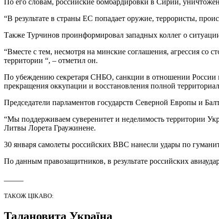
По его словам, российские бомбардировки в Сирии, уничтоже
“В результате в страны ЕС попадает оружие, террористы, проис
Также Турчинов проинформировал западных коллег о ситуации 
“Вместе с тем, несмотря на минские соглашения, агрессия со
территории “, – отметил он.
По убеждению секретаря СНБО, санкции в отношении России не
прекращения оккупации и восстановления полной территориа
Председатели парламентов государств Северной Европы и Бал
“Мы поддерживаем суверенитет и неделимость территории Укр
Литвы Лорета Граужинене.
30 января самолеты российских ВВС нанесли удары по гуманит
По данным правозащитников, в результате российских авиаудар
_____
ТАКОЖ ЦІКАВО:
Талановита Україна