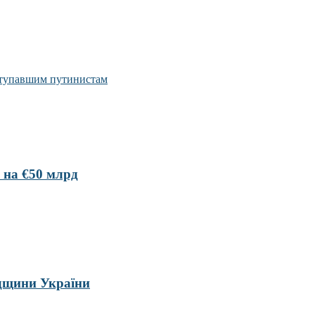
ступавшим путинистам
 на €50 млрд
адщини України