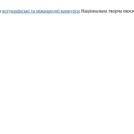
а
всеукраїнські та міжнародні конкурси
Національна творча екос