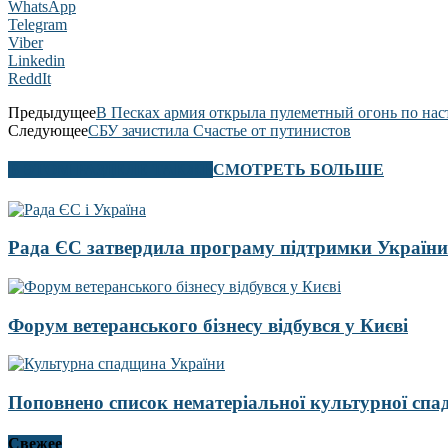
WhatsApp
Telegram
Viber
Linkedin
ReddIt
Предыдущее
В Песках армия открыла пулеметный огонь по на
Следующее
СБУ зачистила Счастье от путинистов
В ЭТОМ РАЗДЕЛЕ ТАКЖЕ
СМОТРЕТЬ БОЛЬШЕ
Рада ЄС затвердила програму підтримки України
Форум ветеранського бізнесу відбувся у Києві
Поповнено список нематеріальної культурної сп
Свежее