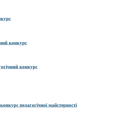
нкурс
ий конкурс
гогічний конкурс
курс педагогічної майстерності