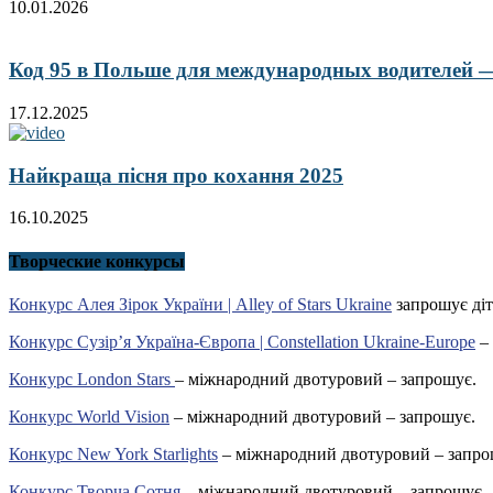
10.01.2026
Код 95 в Польше для международных водителей — 
17.12.2025
Найкраща пісня про кохання 2025
16.10.2025
Творческие конкурсы
Конкурс Алея Зірок України | Alley of Stars Ukraine
запрошує діт
Конкурс Сузір’я Україна-Європа | Constellation Ukraine-Europe
– 
Конкурс London Stars
– міжнародний двотуровий – запрошує.
Конкурс World Vision
– міжнародний двотуровий – запрошує.
Конкурс New York Starlights
– міжнародний двотуровий – запро
Конкурс Творча Сотня
– міжнародний двотуровий – запрошує.