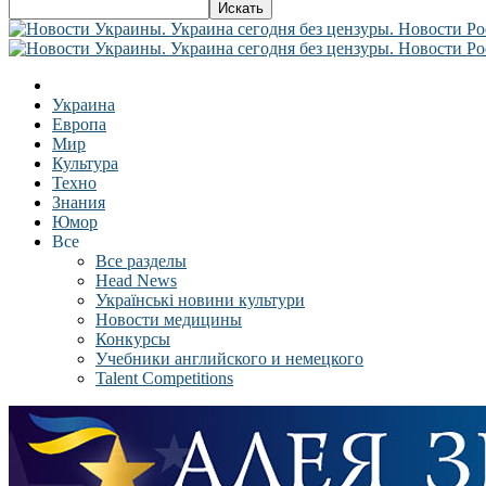
Украина
Европа
Мир
Культура
Техно
Знания
Юмор
Все
Все разделы
Head News
Українські новини культури
Новости медицины
Конкурсы
Учебники английского и немецкого
Talent Competitions