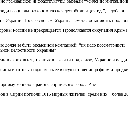
ние гражданской инфраструктуры вызвали “усиление миграционн
ходит социально-экономическая дестабилизация т.д.”, – добавил
в Украине. По его словам, Украина “смогла остановить продви
 стороны России не прекращается. Продолжается оккупация Крым
 должны быть временной кампанией, “их надо рассматривать, п
льной целостности Украины”.
тии в своих выступлениях выразили поддержку Украине и осуди
аины и готовы поддержать ее в осуществлении реформ и продви
арному конвою в районе сирийского города Азез.
ов в Сирии погибли 1015 мирных жителей, среди них – более 20