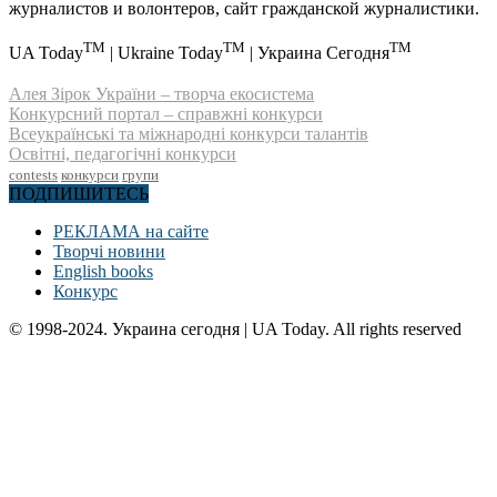
журналистов и волонтеров, сайт гражданской журналистики.
TM
TM
TM
UA Today
| Ukraine Today
| Украина Сегодня
Алея Зірок України – творча екосистема
Конкурсний портал – справжні конкурси
Всеукраїнські та міжнародні конкурси талантів
Освітні, педагогічні конкурси
contests
конкурси
групи
ПОДПИШИТЕСЬ
РЕКЛАМА на сайте
Творчі новини
English books
Конкурс
© 1998-2024. Украина сегодня | UA Today. All rights reserved