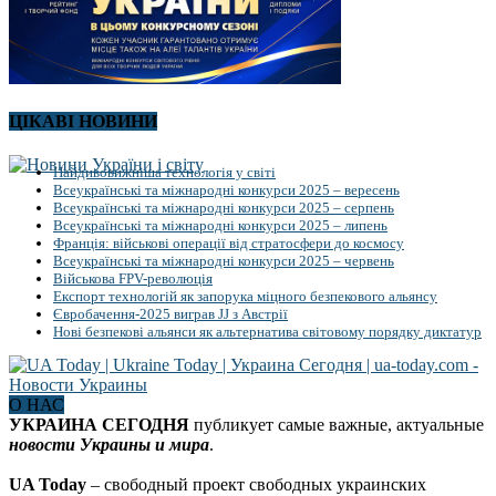
ЦІКАВІ НОВИНИ
Найдивовижніша технологія у світі
Всеукраїнські та міжнародні конкурси 2025 – вересень
Всеукраїнські та міжнародні конкурси 2025 – серпень
Всеукраїнські та міжнародні конкурси 2025 – липень
Франція: військові операції від стратосфери до космосу
Всеукраїнські та міжнародні конкурси 2025 – червень
Військова FPV-революція
Експорт технологій як запорука міцного безпекового альянсу
Євробачення-2025 виграв JJ з Австрії
Нові безпекові альянси як альтернатива світовому порядку диктатур
О НАС
УКРАИНА СЕГОДНЯ
публикует самые важные, актуальные
новости Украины и мира
.
UA Today
– свободный проект свободных украинских