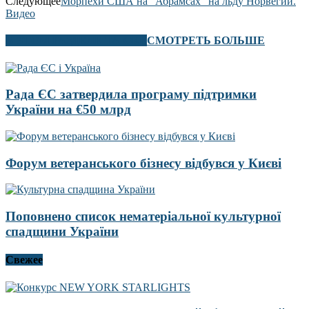
Следующее
Морпехи США на “Абрамсах” на льду Норвегии.
Видео
В ЭТОМ РАЗДЕЛЕ ТАКЖЕ
СМОТРЕТЬ БОЛЬШЕ
Рада ЄС затвердила програму підтримки
України на €50 млрд
Форум ветеранського бізнесу відбувся у Києві
Поповнено список нематеріальної культурної
спадщини України
Свежее