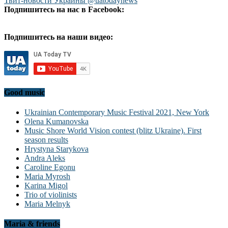
Твит-новости Украины @uatodaynews
Подпишитесь на нас в Facebook:
Подпишитесь на наши видео:
Good music
Ukrainian Contemporary Music Festival 2021, New York
Olena Kumanovska
Music Shore World Vision contest (blitz Ukraine). First
season results
Hrystyna Starykova
Andra Aleks
Caroline Egonu
Maria Myrosh
Karina Migol
Trio of violinists
Maria Melnyk
Maria & friends