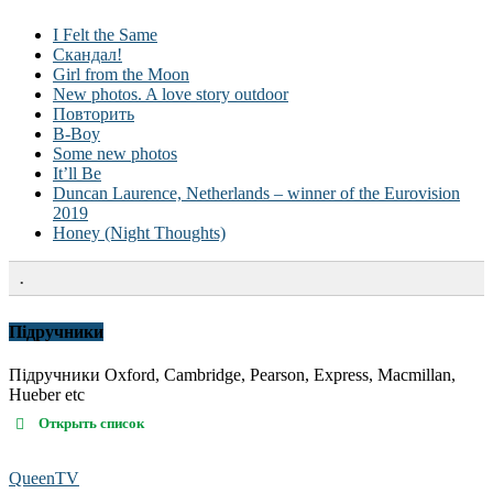
I Felt the Same
Скандал!
Girl from the Moon
New photos. A love story outdoor
Повторить
B-Boy
Some new photos
It’ll Be
Duncan Laurence, Netherlands – winner of the Eurovision
2019
Honey (Night Thoughts)
.
Підручники
Підручники Oxford, Cambridge, Pearson, Express, Macmillan,
Hueber etc
Открыть список
QueenTV