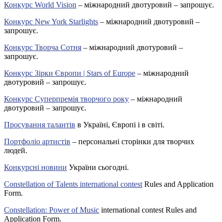
Конкурс World Vision
– міжнародний двотуровий – запрошує.
Конкурс New York Starlights
– міжнародний двотуровий –
запрошує.
Конкурс Творча Сотня
– міжнародний двотуровий –
запрошує.
Конкурс Зірки Європи | Stars of Europe
– міжнародний
двотуровий – запрошує.
Конкурс Суперпремія творчого року
– міжнародний
двотуровий – запрошує.
Просування талантів
в Україні, Європі і в світі.
Портфоліо артистів
– персональні сторінки для творчих
людей.
Конкурсні новини
України сьогодні.
Constellation of Talents international contest
Rules and Application
Form.
Constellation: Power of Music
international contest Rules and
Application Form.