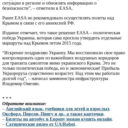
ситуации в регионе и обновлять информацию о
безопасности”, – отметили в EASA.
Ранее EASA не рекомендовало осуществлять полеты над
Крымом в связи с его аннексией РФ.
Издание отмечает, что такое решение EASA – политическая
победа Украины, которая сама просила утвердить отдельные
маршруты над Крымом летом 2015 года.
“Искренне поздравляю Украину. Мы восстановили свое право
контролировать один из важнейших воздушных коридоров
для транзита самолетов мимо украинского Крыма. Это не
только политическая победа, но и экономическая! Прибыль
Украэроруха существенно возрастет. Над этим мы работали
долгий год”, – написал замминистра инфраструктуры
Владимир Омелян.
* * *
Обратите внимание:
–
Английский язык, учебники для детей и взрослых
Оксфорд, Пирсон, Пингу и др., а также карточки
.
–
Билеты на автобус в Европу можно купить онлайн
.
–
Сатирические видео от UA|Robot
.