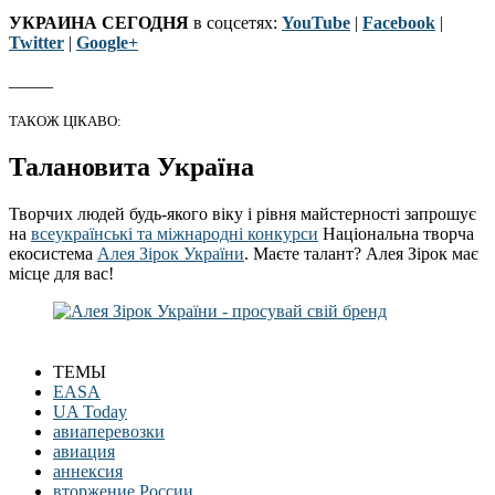
УКРАИНА СЕГОДНЯ
в соцсетях:
YouTube
|
Facebook
|
Twitter
|
Google+
_____
ТАКОЖ ЦІКАВО:
Талановита Україна
Творчих людей будь-якого віку і рівня майстерності запрошує
на
всеукраїнські та міжнародні конкурси
Національна творча
екосистема
Алея Зірок України
. Маєте талант? Алея Зірок має
місце для вас!
ТЕМЫ
EASA
UA Today
авиаперевозки
авиация
аннексия
вторжение России