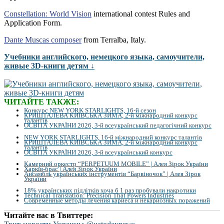
Constellation: World Vision
international contest Rules and
Application Form.
Dante Muscas composer
from Terralba, Italy.
Учебники английского, немецкого языка, самоучители,
живые 3D-книги детям ↓
ЧИТАЙТЕ ТАКЖЕ:
Конкурс NEW YORK STARLIGHTS, 16-й сезон
КРИШТАЛЕВА КИЇВСЬКА ЗИМА, 2-й міжнародний конкурс
талантів
ОСВІТА УКРАЇНИ 2026, 3-й всеукраїнський педагогічний конкурс
NEW YORK STARLIGHTS, 16-й міжнародний конкурс талантів
КРИШТАЛЕВА КИЇВСЬКА ЗИМА, 2-й міжнародний конкурс
талантів
ОСВІТА УКРАЇНИ 2026, 3-й всеукраїнський конкурс
Камерний оркестр “PERPETUUM MOBILE” | Алея Зірок України
Харків-брас | Алея Зірок України
Ансамбль українських інструментів “Барвіночок” | Алея Зірок
України
18% українських підлітків хоча б 1 раз пробували накротики
Technical Translation: Precision That Powers Industries
Современные методы лечения кариеса и некариозных поражений
Читайте нас в Твиттере: