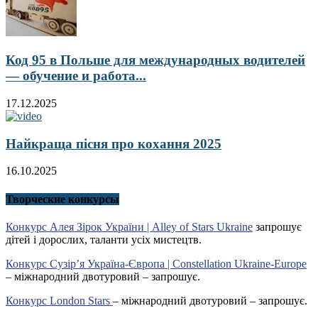
Код 95 в Польше для международных водителей
— обучение и работа...
17.12.2025
Найкраща пісня про кохання 2025
16.10.2025
Творческие конкурсы
Конкурс Алея Зірок України | Alley of Stars Ukraine
запрошує
дітей і дорослих, таланти усіх мистецтв.
Конкурс Сузір’я Україна-Європа | Constellation Ukraine-Europe
– міжнародний двотуровий – запрошує.
Конкурс London Stars
– міжнародний двотуровий – запрошує.