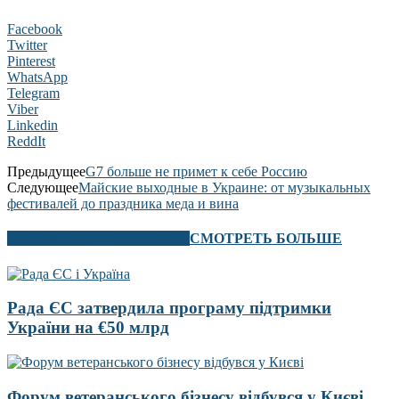
Facebook
Twitter
Pinterest
WhatsApp
Telegram
Viber
Linkedin
ReddIt
Предыдущее
G7 больше не примет к себе Россию
Следующее
Майские выходные в Украине: от музыкальных
фестивалей до праздника меда и вина
В ЭТОМ РАЗДЕЛЕ ТАКЖЕ
СМОТРЕТЬ БОЛЬШЕ
Рада ЄС затвердила програму підтримки
України на €50 млрд
Форум ветеранського бізнесу відбувся у Києві