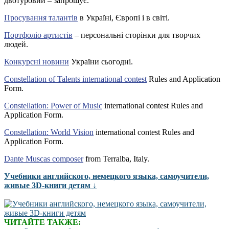
двотуровий – запрошує.
Просування талантів
в Україні, Європі і в світі.
Портфоліо артистів
– персональні сторінки для творчих
людей.
Конкурсні новини
України сьогодні.
Constellation of Talents international contest
Rules and Application
Form.
Constellation: Power of Music
international contest Rules and
Application Form.
Constellation: World Vision
international contest Rules and
Application Form.
Dante Muscas composer
from Terralba, Italy.
Учебники английского, немецкого языка, самоучители,
живые 3D-книги детям ↓
ЧИТАЙТЕ ТАКЖЕ: