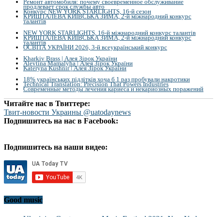
Ремонт автомобиля: почему своевременное обслуживание
продлевает срок службы авто
Конкурс NEW YORK STARLIGHTS, 16-й сезон
КРИШТАЛЕВА КИЇВСЬКА ЗИМА, 2-й міжнародний конкурс
талантів
NEW YORK STARLIGHTS, 16-й міжнародний конкурс талантів
КРИШТАЛЕВА КИЇВСЬКА ЗИМА, 2-й міжнародний конкурс
талантів
ОСВІТА УКРАЇНИ 2026, 3-й всеукраїнський конкурс
Kharkiv Brass | Алея Зірок України
Alevtina Mamalyha | Алея Зірок України
Kateryna Kushnir | Алея Зірок України
18% українських підлітків хоча б 1 раз пробували накротики
Technical Translation: Precision That Powers Industries
Современные методы лечения кариеса и некариозных поражений
Читайте нас в Твиттере:
Твит-новости Украины @uatodaynews
Подпишитесь на нас в Facebook:
Подпишитесь на наши видео:
Good music