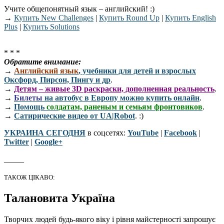
Учите общепонятный язык – английский! :)
→
Купить New Challenges
|
Купить Round Up
|
Купить English
Plus
|
Купить Solutions
* * *
Обратите внимание:
→
Английский язык
, учебники для детей и взрослых
Оксфорд, Пирсон, Пингу и др
.
→
Детям – живые 3D раскраски, дополненная реальность
.
→
Билеты
на автобус в Европу можно купить онлайн
.
→
Помощь
солдатам, раненым и семьям фронтовиков
.
→
Сатирические видео от UA|Robot
. :)
УКРАИНА СЕГОДНЯ
в соцсетях:
YouTube
|
Facebook
|
Twitter
|
Google+
_____
ТАКОЖ ЦІКАВО:
Талановита Україна
Творчих людей будь-якого віку і рівня майстерності запрошує