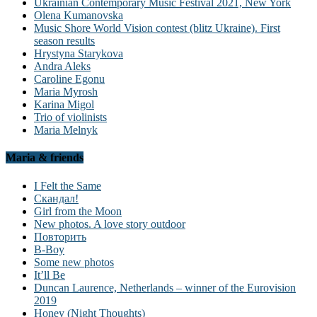
Ukrainian Contemporary Music Festival 2021, New York
Olena Kumanovska
Music Shore World Vision contest (blitz Ukraine). First
season results
Hrystyna Starykova
Andra Aleks
Caroline Egonu
Maria Myrosh
Karina Migol
Trio of violinists
Maria Melnyk
Maria & friends
I Felt the Same
Скандал!
Girl from the Moon
New photos. A love story outdoor
Повторить
B-Boy
Some new photos
It’ll Be
Duncan Laurence, Netherlands – winner of the Eurovision
2019
Honey (Night Thoughts)