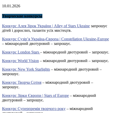
10.01.2026
Творческие конкурсы
Конкурс Алея Зірок України | Alley of Stars Ukraine
запрошує
дітей і дорослих, таланти усіх мистецтв.
Конкурс Сузір’я Україна-Європа | Constellation Ukraine-Europe
– міжнародний двотуровий – запрошує.
Конкурс London Stars
– міжнародний двотуровий – запрошує.
Конкурс World Vision
– міжнародний двотуровий – запрошує.
Конкурс New York Starlights
– міжнародний двотуровий –
запрошує.
Конкурс Творча Сотня
– міжнародний двотуровий –
запрошує.
Конкурс Зірки Європи | Stars of Europe
– міжнародний
двотуровий – запрошує.
Конкурс Суперпремія творчого року
– міжнародний