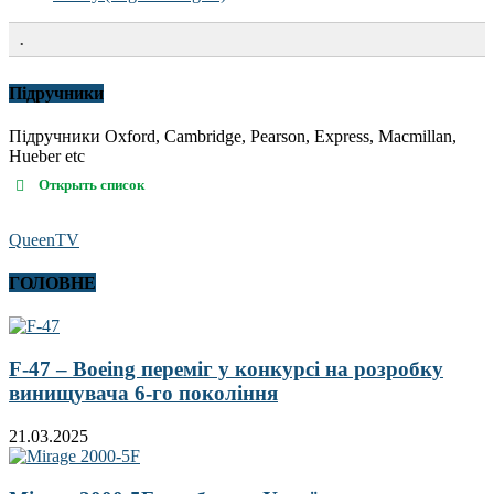
.
Підручники
Підручники Oxford, Cambridge, Pearson, Express, Macmillan,
Hueber etc
Открыть список
QueenTV
ГОЛОВНЕ
F-47 – Boeing переміг у конкурсі на розробку
винищувача 6-го покоління
21.03.2025