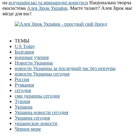
на
всеукраїнські та міжнародні конкурси
Національна творча
екосистема
Алея Зірок України
. Маєте талант? Алея Зірок має
місце для вас!
ТЕМЫ
UA Today
Болгария
военные учения
Новости Украины
новости Украины за последний час без цензуры
новости Украины сегодня
Россия
Румыния
сегодня
сми украины сегодня
Турция
Украина
Украина новости сегодня
Украина сегодня
украинские новости
Черное море