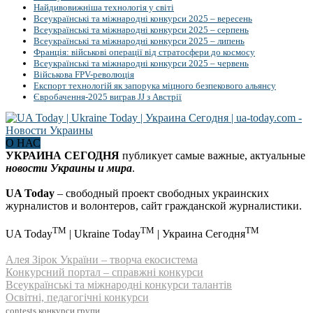
Найдивовижніша технологія у світі
Всеукраїнські та міжнародні конкурси 2025 – вересень
Всеукраїнські та міжнародні конкурси 2025 – серпень
Всеукраїнські та міжнародні конкурси 2025 – липень
Франція: військові операції від стратосфери до космосу
Всеукраїнські та міжнародні конкурси 2025 – червень
Військова FPV-революція
Експорт технологій як запорука міцного безпекового альянсу
Євробачення-2025 виграв JJ з Австрії
О НАС
УКРАИНА СЕГОДНЯ
публикует самые важные, актуальные
новости Украины и мира
.
UA Today
– свободный проект свободных украинских
журналистов и волонтеров, сайт гражданской журналистики.
TM
TM
TM
UA Today
| Ukraine Today
| Украина Сегодня
Алея Зірок України – творча екосистема
Конкурсний портал – справжні конкурси
Всеукраїнські та міжнародні конкурси талантів
Освітні, педагогічні конкурси
contests
конкурси
групи