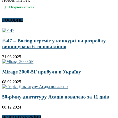
Hueber, Klett etc
Открыть список
ГОЛОВНЕ
F-47 – Boeing переміг у конкурсі на розробку
винищувача 6-го покоління
21.03.2025
Mirage 2000-5F прибули в Україну
08.02.2025
50-річну диктатуру Асадів повалено за 11 днів
08.12.2024
НОВИНИ УКРАЇНИ