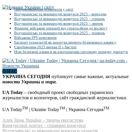
Найдивовижніша технологія у світі
Всеукраїнські та міжнародні конкурси 2025 – вересень
Всеукраїнські та міжнародні конкурси 2025 – серпень
Всеукраїнські та міжнародні конкурси 2025 – липень
Франція: військові операції від стратосфери до космосу
Всеукраїнські та міжнародні конкурси 2025 – червень
Військова FPV-революція
Експорт технологій як запорука міцного безпекового альянсу
Євробачення-2025 виграв JJ з Австрії
Нові безпекові альянси як альтернатива світовому порядку диктатур
О НАС
УКРАИНА СЕГОДНЯ
публикует самые важные, актуальные
новости Украины и мира
.
UA Today
– свободный проект свободных украинских
журналистов и волонтеров, сайт гражданской журналистики.
TM
TM
TM
UA Today
| Ukraine Today
| Украина Сегодня
Алея Зірок України – творча екосистема
Конкурсний портал – справжні конкурси
Всеукраїнські та міжнародні конкурси талантів