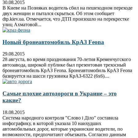
30.08.2015
В Киеве на Позняках водитель сбил на пешеходном переходе
двух женщин и пытался скрыться. Об этом сообщает
dtp.kiev.ua. Отмечается, что ДТП произошло на перекрестке
улиц Ахматовой...
Новый бронеавтомобиль КрАЗ Feona
29.08.2015
28 августа, во время празднования 70-летия Кременчугского
автозавода, широкой публике был презентован трехосный
бронеавтомобиль КрАЗ Feona. Бронеавтомобиль КрАЗ Feona
базируется на шасси грузовика КрАЗ-6322 (6х6)....
Самые плохие автодороги в Украине – это
какие?
18.08.2015
Система народного контроля "Слово i Дiло" составила
инфографику, в которой указала 10 наихудших
автомобильных дорог, которые украинские водители, по
возможности, предпочитают объезжать. Согласно данным