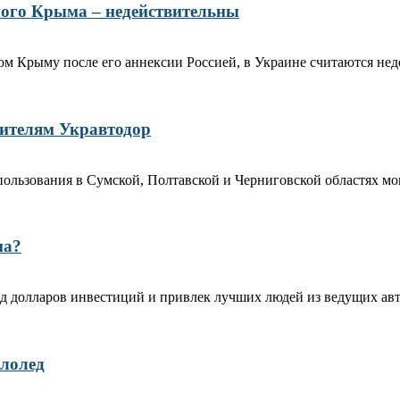
ого Крыма – недействительны
м Крыму после его аннексии Россией, в Украине считаются не
одителям Укравтодор
льзования в Сумской, Полтавской и Черниговской областях могу
ма?
д долларов инвестиций и привлек лучших людей из ведущих авто
ололед