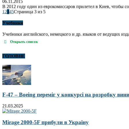
06.11.2015
В 2012 году один из еврокомиссаров прилетел в Киев, чтобы с
1
2
3
4
5
Страница 3 из 5
Учебники
Учебники английского, немецкого и др. языков от ведущих издател
Открыть список
ГОЛОВНЕ
F-47 – Boeing переміг у конкурсі на розробку ви
21.03.2025
Mirage 2000-5F прибули в Україну