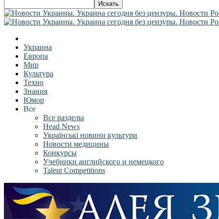
Украина
Европа
Мир
Культура
Техно
Знания
Юмор
Все
Все разделы
Head News
Українські новини культури
Новости медицины
Конкурсы
Учебники английского и немецкого
Talent Competitions