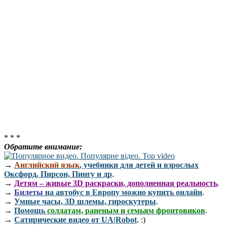
* * *
Обратите внимание:
→
Английский язык
, учебники для детей и взрослых
Оксфорд, Пирсон, Пингу и др
.
→
Детям – живые 3D раскраски, дополненная реальность
.
→
Билеты
на автобус в Европу можно купить онлайн
.
→
Умные часы, 3D шлемы, гироскутеры
.
→
Помощь
солдатам, раненым и семьям фронтовиков
.
→
Сатирические видео от UA|Robot
. :)