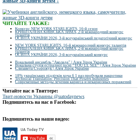
живые 3D-книги детям ↓
ЧИТАЙТЕ ТАКЖЕ:
Конкурс NEW YORK STARLIGHTS, 16-й сезон
КРИШТАЛЕВА КИЇВСЬКА ЗИМА, 2-й міжнародний конкурс
талантів
ОСВІТА УКРАЇНИ 2026, 3-й всеукраїнський педагогічний конкурс
NEW YORK STARLIGHTS, 16-й міжнародний конкурс талантів
КРИШТАЛЕВА КИЇВСЬКА ЗИМА, 2-й міжнародний конкурс
талантів
ОСВІТА УКРАЇНИ 2026, 3-й всеукраїнський конкурс
Вокальний ансамбль “Аколада” | Алея Зірок України
Вокальна студія естрадної пісні “YOU`LL SEE” | Алея Зірок України
Єлизавета Сторожук | Алея Зірок України
18% українських підлітків хоча б 1 раз пробували накротики
Technical Translation: Precision That Powers Industries
Современные методы лечения кариеса и некариозных поражений
Читайте нас в Твиттере:
Твит-новости Украины @uatodaynews
Подпишитесь на нас в Facebook:
Подпишитесь на наши видео: