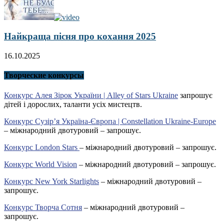
Найкраща пісня про кохання 2025
16.10.2025
Творческие конкурсы
Конкурс Алея Зірок України | Alley of Stars Ukraine
запрошує
дітей і дорослих, таланти усіх мистецтв.
Конкурс Сузір’я Україна-Європа | Constellation Ukraine-Europe
– міжнародний двотуровий – запрошує.
Конкурс London Stars
– міжнародний двотуровий – запрошує.
Конкурс World Vision
– міжнародний двотуровий – запрошує.
Конкурс New York Starlights
– міжнародний двотуровий –
запрошує.
Конкурс Творча Сотня
– міжнародний двотуровий –
запрошує.