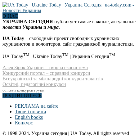
О НАС
УКРАИНА СЕГОДНЯ
публикует самые важные, актуальные
новости Украины и мира
.
UA Today
– свободный проект свободных украинских
журналистов и волонтеров, сайт гражданской журналистики.
TM
TM
TM
UA Today
| Ukraine Today
| Украина Сегодня
Алея Зірок України – творча екосистема
Конкурсний портал – справжні конкурси
Всеукраїнські та міжнародні конкурси талантів
Освітні, педагогічні конкурси
contests
конкурси
групи
ПОДПИШИТЕСЬ
РЕКЛАМА на сайте
Творчі новини
English books
Конкурс
© 1998-2024. Украина сегодня | UA Today. All rights reserved