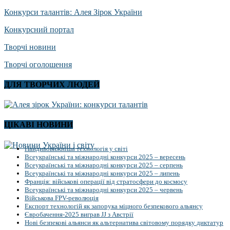
Конкурси талантів: Алея Зірок України
Конкурсний портал
Творчі новини
Творчі оголошення
ДЛЯ ТВОРЧИХ ЛЮДЕЙ
ЦІКАВІ НОВИНИ
Найдивовижніша технологія у світі
Всеукраїнські та міжнародні конкурси 2025 – вересень
Всеукраїнські та міжнародні конкурси 2025 – серпень
Всеукраїнські та міжнародні конкурси 2025 – липень
Франція: військові операції від стратосфери до космосу
Всеукраїнські та міжнародні конкурси 2025 – червень
Військова FPV-революція
Експорт технологій як запорука міцного безпекового альянсу
Євробачення-2025 виграв JJ з Австрії
Нові безпекові альянси як альтернатива світовому порядку диктатур