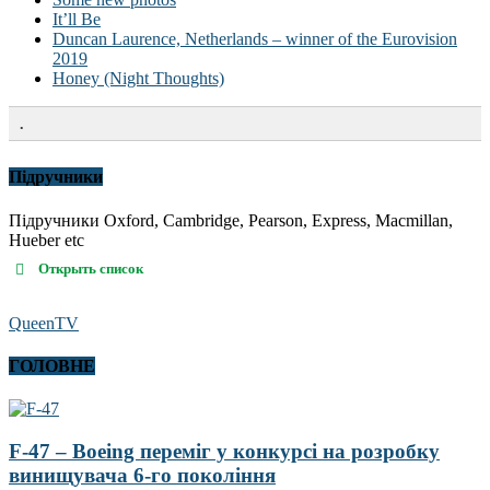
It’ll Be
Duncan Laurence, Netherlands – winner of the Eurovision
2019
Honey (Night Thoughts)
.
Підручники
Підручники Oxford, Cambridge, Pearson, Express, Macmillan,
Hueber etc
Открыть список
QueenTV
ГОЛОВНЕ
F-47 – Boeing переміг у конкурсі на розробку
винищувача 6-го покоління