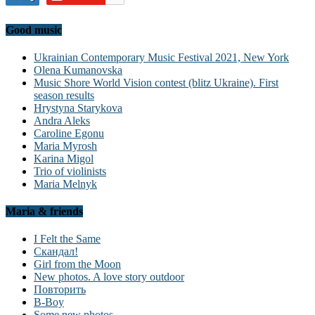
Good music
Ukrainian Contemporary Music Festival 2021, New York
Olena Kumanovska
Music Shore World Vision contest (blitz Ukraine). First
season results
Hrystyna Starykova
Andra Aleks
Caroline Egonu
Maria Myrosh
Karina Migol
Trio of violinists
Maria Melnyk
Maria & friends
I Felt the Same
Скандал!
Girl from the Moon
New photos. A love story outdoor
Повторить
B-Boy
Some new photos