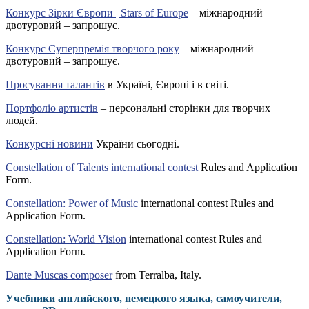
Конкурс Зірки Європи | Stars of Europe
– міжнародний
двотуровий – запрошує.
Конкурс Суперпремія творчого року
– міжнародний
двотуровий – запрошує.
Просування талантів
в Україні, Європі і в світі.
Портфоліо артистів
– персональні сторінки для творчих
людей.
Конкурсні новини
України сьогодні.
Constellation of Talents international contest
Rules and Application
Form.
Constellation: Power of Music
international contest Rules and
Application Form.
Constellation: World Vision
international contest Rules and
Application Form.
Dante Muscas composer
from Terralba, Italy.
Учебники английского, немецкого языка, самоучители,