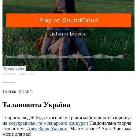
Miroichan
·
Мрію - Miroi
_____
ТАКОЖ ЦІКАВО:
Талановита Україна
Творчих людей будь-якого віку і рівня майстерності запрошує
на
всеукраїнські та міжнародні конкурси
Національна творча
екосистема
Алея Зірок України
. Маєте талант? Алея Зірок має
місце для вас!