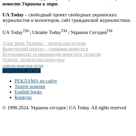
новости Украины и мира
.
UA Today
– свободный проект свободных украинских
журналистов и волонтеров, сайт гражданской журналистики.
TM
TM
TM
UA Today
| Ukraine Today
| Украина Сегодня
Алея Зірок України – творча екосистема
Конкурсний портал – справжні конкурси
Всеукраїнські та міжнародні конкурси талантів
Освітні, педагогічні конкурси
contests
конкурси
групи
ПОДПИШИТЕСЬ
РЕКЛАМА на сайте
Творчі новини
English books
Конкурс
© 1998-2024. Украина сегодня | UA Today. All rights reserved