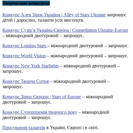
Творческие конкурсы
Конкурс Алея Зірок України | Alley of Stars Ukraine
запрошує
дітей і дорослих, таланти усіх мистецтв.
Конкурс Сузір’я Україна-Європа | Constellation Ukraine-Europe
– міжнародний двотуровий – запрошує.
Конкурс London Stars
– міжнародний двотуровий – запрошує.
Конкурс World Vision
– міжнародний двотуровий – запрошує.
Конкурс New York Starlights
– міжнародний двотуровий –
запрошує.
Конкурс Творча Сотня
– міжнародний двотуровий –
запрошує.
Конкурс Зірки Європи | Stars of Europe
– міжнародний
двотуровий – запрошує.
Конкурс Суперпремія творчого року
– міжнародний
двотуровий – запрошує.
Просування талантів
в Україні, Європі і в світі.