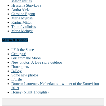
season results
Hrystyna Starykova
Andra Aleks
Caroline Egonu
Maria Myrosh
Karina Migol
Trio of violinists
Maria Melnyk
Maria & friends
I Felt the Same
Скандал!
Girl from the Moon
New photos. A love story outdoor
Повторить
B-Boy
Some new photos
It’ll Be
Duncan Laurence, Netherlands – winner of the Eurovision
2019
Honey (Night Thoughts)
.