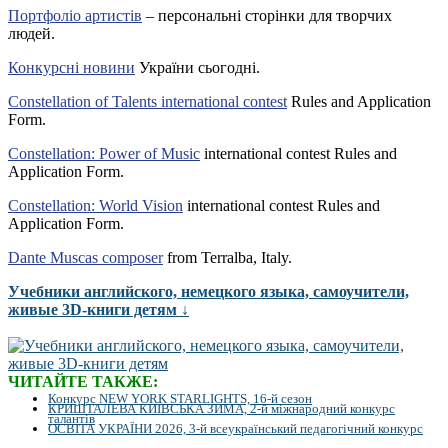
Портфоліо артистів
– персональні сторінки для творчих
людей.
Конкурсні новини
України сьогодні.
Constellation of Talents international contest
Rules and Application
Form.
Constellation: Power of Music
international contest Rules and
Application Form.
Constellation: World Vision
international contest Rules and
Application Form.
Dante Muscas composer
from Terralba, Italy.
Учебники английского, немецкого языка, самоучители,
живые 3D-книги детям ↓
ЧИТАЙТЕ ТАКЖЕ:
Конкурс NEW YORK STARLIGHTS, 16-й сезон
КРИШТАЛЕВА КИЇВСЬКА ЗИМА, 2-й міжнародний конкурс
талантів
ОСВІТА УКРАЇНИ 2026, 3-й всеукраїнський педагогічний конкурс