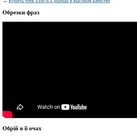
→
Купить трек Elon is a Martian в высоком качестве
Обрезки фраз
Обрій в її очах