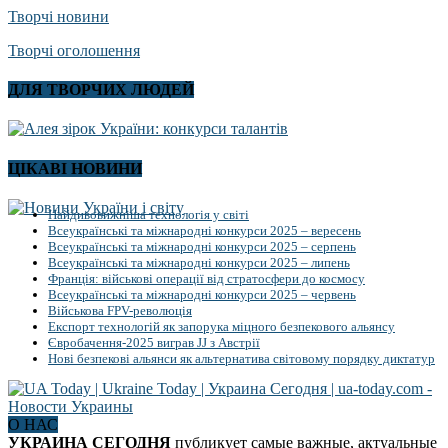
Творчі новини
Творчі оголошення
ДЛЯ ТВОРЧИХ ЛЮДЕЙ
ЦІКАВІ НОВИНИ
Найдивовижніша технологія у світі
Всеукраїнські та міжнародні конкурси 2025 – вересень
Всеукраїнські та міжнародні конкурси 2025 – серпень
Всеукраїнські та міжнародні конкурси 2025 – липень
Франція: військові операції від стратосфери до космосу
Всеукраїнські та міжнародні конкурси 2025 – червень
Військова FPV-революція
Експорт технологій як запорука міцного безпекового альянсу
Євробачення-2025 виграв JJ з Австрії
Нові безпекові альянси як альтернатива світовому порядку диктатур
О НАС
УКРАИНА СЕГОДНЯ
публикует самые важные, актуальные