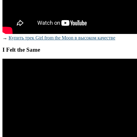
→
Купить трек Girl from the Moon в высоком качестве
I Felt the Same