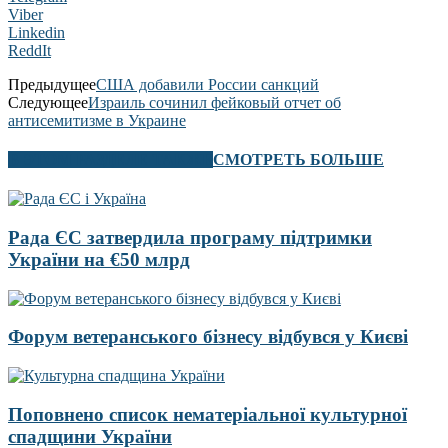
Viber
Linkedin
ReddIt
Предыдущее
США добавили России санкций
Следующее
Израиль сочинил фейковый отчет об
антисемитизме в Украине
В ЭТОМ РАЗДЕЛЕ ТАКЖЕ
СМОТРЕТЬ БОЛЬШЕ
Рада ЄС затвердила програму підтримки
України на €50 млрд
Форум ветеранського бізнесу відбувся у Києві
Поповнено список нематеріальної культурної
спадщини України