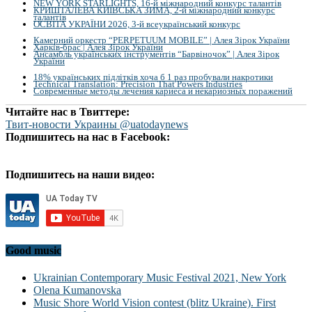
NEW YORK STARLIGHTS, 16-й міжнародний конкурс талантів
КРИШТАЛЕВА КИЇВСЬКА ЗИМА, 2-й міжнародний конкурс
талантів
ОСВІТА УКРАЇНИ 2026, 3-й всеукраїнський конкурс
Камерний оркестр “PERPETUUM MOBILE” | Алея Зірок України
Харків-брас | Алея Зірок України
Ансамбль українських інструментів “Барвіночок” | Алея Зірок
України
18% українських підлітків хоча б 1 раз пробували накротики
Technical Translation: Precision That Powers Industries
Современные методы лечения кариеса и некариозных поражений
Читайте нас в Твиттере:
Твит-новости Украины @uatodaynews
Подпишитесь на нас в Facebook:
Подпишитесь на наши видео:
Good music
Ukrainian Contemporary Music Festival 2021, New York
Olena Kumanovska
Music Shore World Vision contest (blitz Ukraine). First