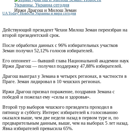
Иржи Драгош и Милош Земан
UA Today. Новости Украины и мира сегодня
Действующий президент Чехии Милош Земан переизбран на
второй президентский срок.
После обработки данных с 96% избирательных участков
Земан получил 52,12% голосов избирателей.
Его оппонент — бывший глава Национальной академии наук
Иржи Драгош — получил поддержку 47,88% избирателей.
Драгош выиграл у Земана в четырех регионах, в частности в
Праге. Земан лидировал в 10 чешских регионах.
Иржи Драгош признал поражение, поздравив Земана с
победой и пожелал ему «силы и здоровья».
Второй тур выборов чешского президента проходил в
пятницу и субботу. Интерес избирателей к голосованию
оказался выше, чем две недели назад в первом туре и, по
предварительным данным, выше, чем на выборах 5 лет назад.
Явка избирателей превысила 65%.