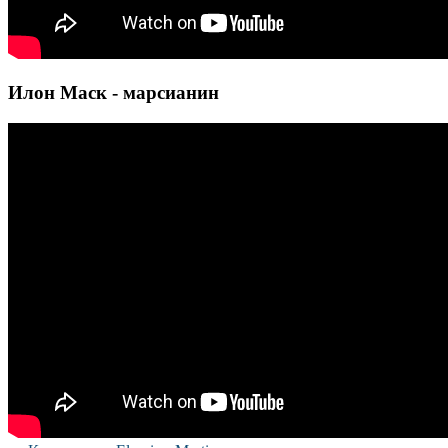
Илон Маск - марсианин