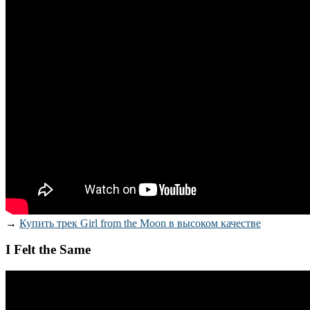
→
Купить трек Girl from the Moon в высоком качестве
I Felt the Same