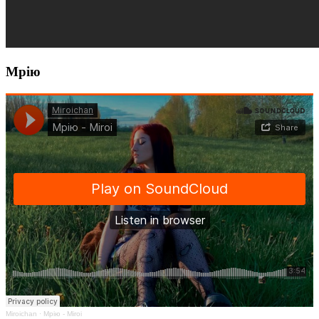
Мрію
Miroichan
·
Мрію - Miroi