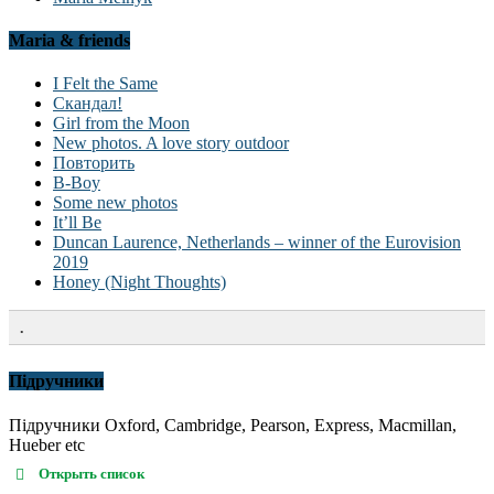
Maria & friends
I Felt the Same
Скандал!
Girl from the Moon
New photos. A love story outdoor
Повторить
B-Boy
Some new photos
It’ll Be
Duncan Laurence, Netherlands – winner of the Eurovision
2019
Honey (Night Thoughts)
.
Підручники
Підручники Oxford, Cambridge, Pearson, Express, Macmillan,
Hueber etc
Открыть список