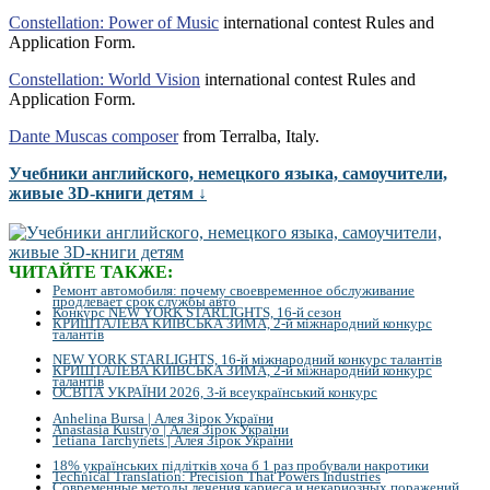
Constellation: Power of Music
international contest Rules and
Application Form.
Constellation: World Vision
international contest Rules and
Application Form.
Dante Muscas composer
from Terralba, Italy.
Учебники английского, немецкого языка, самоучители,
живые 3D-книги детям ↓
ЧИТАЙТЕ ТАКЖЕ:
Ремонт автомобиля: почему своевременное обслуживание
продлевает срок службы авто
Конкурс NEW YORK STARLIGHTS, 16-й сезон
КРИШТАЛЕВА КИЇВСЬКА ЗИМА, 2-й міжнародний конкурс
талантів
NEW YORK STARLIGHTS, 16-й міжнародний конкурс талантів
КРИШТАЛЕВА КИЇВСЬКА ЗИМА, 2-й міжнародний конкурс
талантів
ОСВІТА УКРАЇНИ 2026, 3-й всеукраїнський конкурс
Anhelina Bursa | Алея Зірок України
Anastasia Kustryo | Алея Зірок України
Tetiana Tarchynets | Алея Зірок України
18% українських підлітків хоча б 1 раз пробували накротики
Technical Translation: Precision That Powers Industries
Современные методы лечения кариеса и некариозных поражений