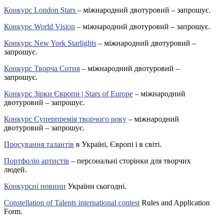
Конкурс London Stars
– міжнародний двотуровий – запрошує.
Конкурс World Vision
– міжнародний двотуровий – запрошує.
Конкурс New York Starlights
– міжнародний двотуровий –
запрошує.
Конкурс Творча Сотня
– міжнародний двотуровий –
запрошує.
Конкурс Зірки Європи | Stars of Europe
– міжнародний
двотуровий – запрошує.
Конкурс Суперпремія творчого року
– міжнародний
двотуровий – запрошує.
Просування талантів
в Україні, Європі і в світі.
Портфоліо артистів
– персональні сторінки для творчих
людей.
Конкурсні новини
України сьогодні.
Constellation of Talents international contest
Rules and Application
Form.