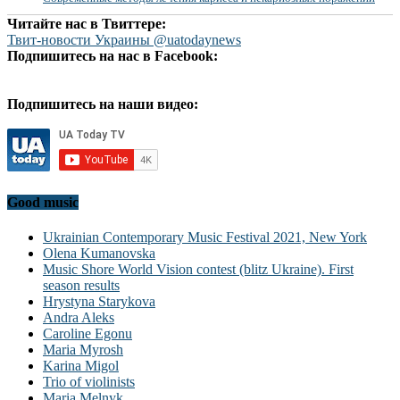
Читайте нас в Твиттере:
Твит-новости Украины @uatodaynews
Подпишитесь на нас в Facebook:
Подпишитесь на наши видео:
Good music
Ukrainian Contemporary Music Festival 2021, New York
Olena Kumanovska
Music Shore World Vision contest (blitz Ukraine). First
season results
Hrystyna Starykova
Andra Aleks
Caroline Egonu
Maria Myrosh
Karina Migol
Trio of violinists
Maria Melnyk