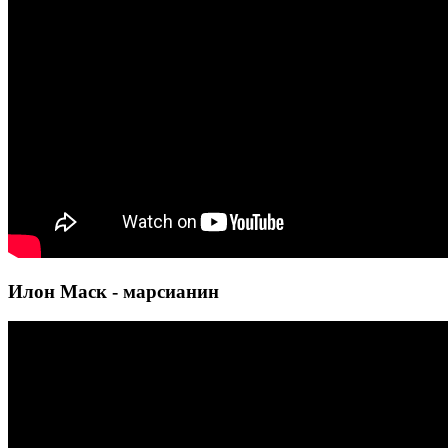
Илон Маск - марсианин