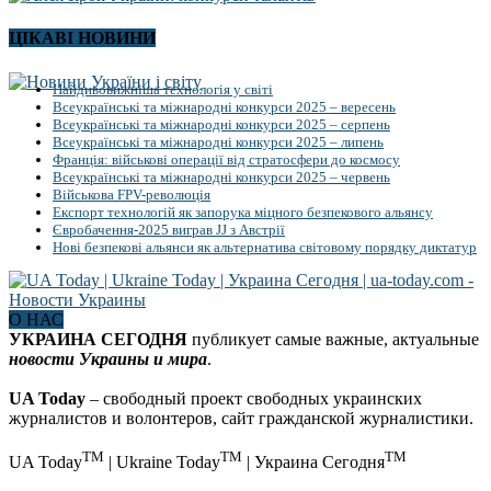
ЦІКАВІ НОВИНИ
Найдивовижніша технологія у світі
Всеукраїнські та міжнародні конкурси 2025 – вересень
Всеукраїнські та міжнародні конкурси 2025 – серпень
Всеукраїнські та міжнародні конкурси 2025 – липень
Франція: військові операції від стратосфери до космосу
Всеукраїнські та міжнародні конкурси 2025 – червень
Військова FPV-революція
Експорт технологій як запорука міцного безпекового альянсу
Євробачення-2025 виграв JJ з Австрії
Нові безпекові альянси як альтернатива світовому порядку диктатур
О НАС
УКРАИНА СЕГОДНЯ
публикует самые важные, актуальные
новости Украины и мира
.
UA Today
– свободный проект свободных украинских
журналистов и волонтеров, сайт гражданской журналистики.
TM
TM
TM
UA Today
| Ukraine Today
| Украина Сегодня