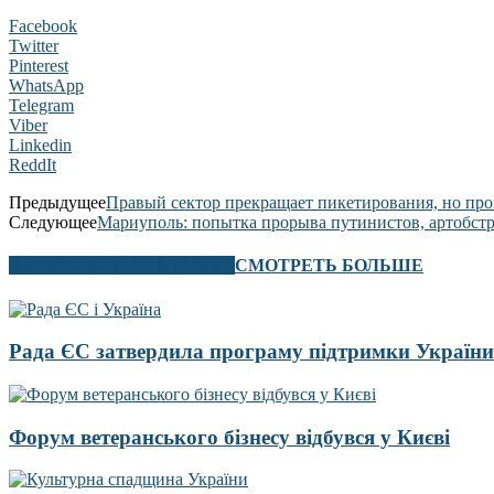
Facebook
Twitter
Pinterest
WhatsApp
Telegram
Viber
Linkedin
ReddIt
Предыдущее
Правый сектор прекращает пикетирования, но про
Следующее
Мариуполь: попытка прорыва путинистов, артобстр
В ЭТОМ РАЗДЕЛЕ ТАКЖЕ
СМОТРЕТЬ БОЛЬШЕ
Рада ЄС затвердила програму підтримки України
Форум ветеранського бізнесу відбувся у Києві