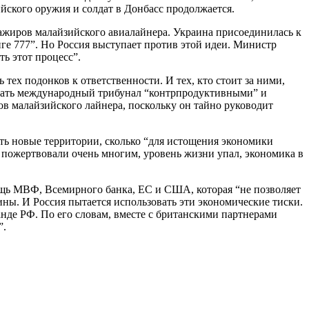
йского оружия и солдат в Донбасс продолжается.
сажиров малайзийского авиалайнера. Украина присоединилась к
ге 777”. Но Россия выступает против этой идеи. Министр
ь этот процесс”.
ех подонков к ответственности. И тех, кто стоит за ними,
овать международный трибунал “контрпродуктивными” и
в малайзийского лайнера, поскольку он тайно руководит
тить новые территории, сколько “для истощения экономики
 пожертвовали очень многим, уровень жизни упал, экономика в
ощь МВФ, Всемирного банка, ЕС и США, которая “не позволяет
ы. И Россия пытается использовать эти экономические тиски.
нде РФ. По его словам, вместе с британскими партнерами
”.