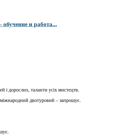
обучение и работа...
ей і дорослих, таланти усіх мистецтв.
міжнародний двотуровий – запрошує.
шує.