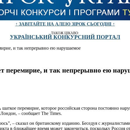
↑ ЗАВІТАЙТЕ НА АЛЕЮ ЗІРОК СЬОГОДНІ ↑
ТАКОЖ ЦІКАВО:
УКРАЇНСЬКИЙ КОНКУРСНИЙ ПОРТАЛ
мирие, и так непрерывно ею нарушаемое
ет перемирие, и так непрерывно ею нар
аткое перемирие, которое российская сторона постоянно наруша
Лондон, – сообщает The Times.
аюсь”, – сказал он британскому изданию. Беседуя с журналиста
ликта в ближайшее время может закончиться, поскольку Россия о