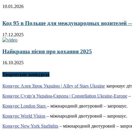
10.01.2026
Код 95 в Польше для международных водителей — 
17.12.2025
Найкраща пісня про кохання 2025
16.10.2025
Творческие конкурсы
Конкурс Алея Зірок України | Alley of Stars Ukraine
запрошує діт
Конкурс Сузір’я Україна-Європа | Constellation Ukraine-Europe
– 
Конкурс London Stars
– міжнародний двотуровий – запрошує.
Конкурс World Vision
– міжнародний двотуровий – запрошує.
Конкурс New York Starlights
– міжнародний двотуровий – запро