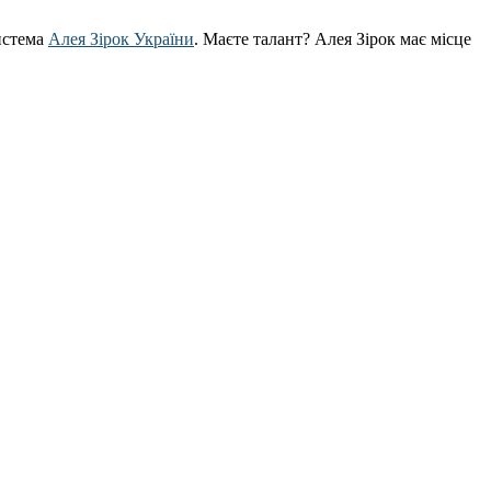
истема
Алея Зірок України
. Маєте талант? Алея Зірок має місце