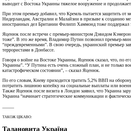
выводит с Востока Украины тяжелое вооружение и продолжает 
При этом премьер добавил, что Кремль пытается защитить от 
Нидерландам, Австралии и Малайзии в призыве к созданию меж
иностранных дел Британии Филипп Хаммонд тоже поддержал эт
Яценюк после встречи с премьер-министром Дэвидом Кэмероном 
тоже”. В это же время, Владимир Путин позвонил премьер-ми
“преждевременными”. В свою очередь, украинский премьер зав
террористами в Донбассе.
Говоря о войне на Востоке Украины, Яценюк сказал, что, по ег
Украины”. “У Путина есть очень сложный план, и не только в
катастрофическом состоянии”, – сказал Яценюк.
По его словам, Киеву приходится тратить 5,2% ВВП на оборо
потратить лишнюю копейку на социальные выплаты или военны
Также Яценюк после визита в Лондон заявил, что Украина зар
Украина “начинает стратегические коммуникации и фактически
_____
ТАКОЖ ЦІКАВО:
Талановита Україна