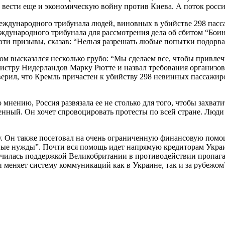
вести еще и экономическую войну против Киева. А поток росси
международного трибунала людей, виновных в убийстве 298 пас
дународного трибунала для рассмотрения дела об сбитом “Боин
и призывы, сказав: “Нельзя разрешать любые попытки подорват
высказался несколько грубо: “Мы сделаем все, чтобы привлечь т
нистру Нидерландов Марку Рютте и назвал требования организ
ерил, что Кремль причастен к убийству 298 невинных пассажиро
о мнению, Россия развязала ее не столько для того, чтобы захва
оенный. Он хочет спровоцировать протесты по всей стране. Люди
ну. Он также посетовал на очень ограниченную финансовую пом
е нужды”. Почти вся помощь идет напрямую кредиторам Украин
училась поддержкой Великобритании в противодействии пропага
 меняет систему коммуникаций как в Украине, так и за рубежом