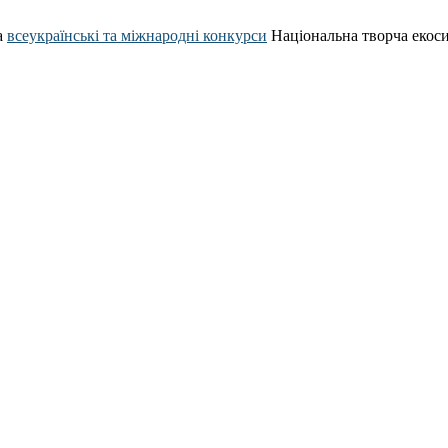
а
всеукраїнські та міжнародні конкурси
Національна творча екос