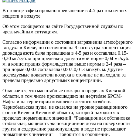
В столице зафиксировано превышение в 4-5 раз токсичных
веществ в воздухе.
Об этом сообщается на сайте Государственной службы по
чрезвычайным ситуациям.
Согласно информации о состоянии загрязнения атмосферного
воздуха в Киеве, по состоянию на 9 часов утра концентрация
диоксида азота была превышена в 4-5 раз и составляла 0,15-
0,20 мг/куб. м при предельно допустимой норме 0,04 мг/куб.
м, а концентрация формальдегида выше нормы в 2-4 раза –
при норме 0,003 составляла 0,007-0,013 мг/куб. м. Другие
исследуемые показатели воздуха в столице не выходили за
пределы предельно допустимых концентраций.
Отмечается, что масштабные пожары в пределах Киевской
области, в том числе произошедших на нефтебазе БРСМ-
Нафта и на территории комплекса лесного хозяйства
Чернобыльская пуща, не сказался на уровне радиационного
фона в Киеве и Киевской области, который находится в
пределах нормативных значений. “Радиационная обстановка
стабильная, мощность экспозиционной дозы на поверхности
грунта и содержание радионуклидов в воде не превышают
нормативных значений”, – говорится в сообщении.