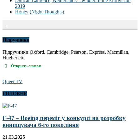
Duncan Laurence, Netherlands – winner of the Eurovision
2019
Honey (Night Thoughts)
.
Підручники
Підручники Oxford, Cambridge, Pearson, Express, Macmillan,
Hueber etc
Открыть список
QueenTV
ГОЛОВНЕ
F-47 – Boeing переміг у конкурсі на розробку
винищувача 6-го покоління
21.03.2025