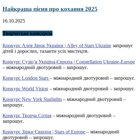
Найкраща пісня про кохання 2025
16.10.2025
Творческие конкурсы
Конкурс Алея Зірок України | Alley of Stars Ukraine
запрошує
дітей і дорослих, таланти усіх мистецтв.
Конкурс Сузір’я Україна-Європа | Constellation Ukraine-Europe
– міжнародний двотуровий – запрошує.
Конкурс London Stars
– міжнародний двотуровий – запрошує.
Конкурс World Vision
– міжнародний двотуровий – запрошує.
Конкурс New York Starlights
– міжнародний двотуровий –
запрошує.
Конкурс Творча Сотня
– міжнародний двотуровий –
запрошує.
Конкурс Зірки Європи | Stars of Europe
– міжнародний
двотуровий – запрошує.