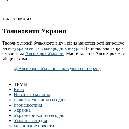
_____
ТАКОЖ ЦІКАВО:
Талановита Україна
Творчих людей будь-якого віку і рівня майстерності запрошує
на
всеукраїнські та міжнародні конкурси
Національна творча
екосистема
Алея Зірок України
. Маєте талант? Алея Зірок має
місце для вас!
ТЕМЫ
Киев
Новости Украины
новости Украины сегодня
происшествия
Украина
Украина новости сегодня
Украина сегодня
украинские новости