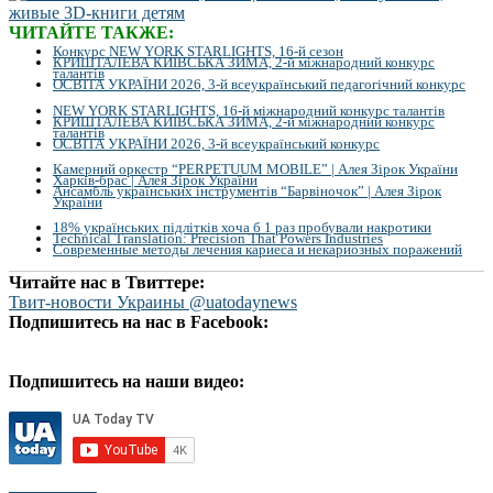
ЧИТАЙТЕ ТАКЖЕ:
Конкурс NEW YORK STARLIGHTS, 16-й сезон
КРИШТАЛЕВА КИЇВСЬКА ЗИМА, 2-й міжнародний конкурс
талантів
ОСВІТА УКРАЇНИ 2026, 3-й всеукраїнський педагогічний конкурс
NEW YORK STARLIGHTS, 16-й міжнародний конкурс талантів
КРИШТАЛЕВА КИЇВСЬКА ЗИМА, 2-й міжнародний конкурс
талантів
ОСВІТА УКРАЇНИ 2026, 3-й всеукраїнський конкурс
Камерний оркестр “PERPETUUM MOBILE” | Алея Зірок України
Харків-брас | Алея Зірок України
Ансамбль українських інструментів “Барвіночок” | Алея Зірок
України
18% українських підлітків хоча б 1 раз пробували накротики
Technical Translation: Precision That Powers Industries
Современные методы лечения кариеса и некариозных поражений
Читайте нас в Твиттере:
Твит-новости Украины @uatodaynews
Подпишитесь на нас в Facebook:
Подпишитесь на наши видео: