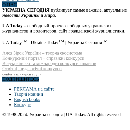
О НАС
УКРАИНА СЕГОДНЯ
публикует самые важные, актуальные
новости Украины и мира
.
UA Today
– свободный проект свободных украинских
журналистов и волонтеров, сайт гражданской журналистики.
TM
TM
TM
UA Today
| Ukraine Today
| Украина Сегодня
Алея Зірок України – творча екосистема
Конкурсний портал – справжні конкурси
Всеукраїнські та міжнародні конкурси талантів
Освітні, педагогічні конкурси
contests
конкурси
групи
ПОДПИШИТЕСЬ
РЕКЛАМА на сайте
Творчі новини
English books
Конкурс
© 1998-2024. Украина сегодня | UA Today. All rights reserved