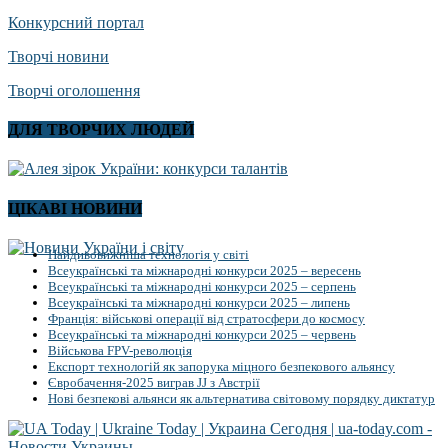
Конкурсний портал
Творчі новини
Творчі оголошення
ДЛЯ ТВОРЧИХ ЛЮДЕЙ
ЦІКАВІ НОВИНИ
Найдивовижніша технологія у світі
Всеукраїнські та міжнародні конкурси 2025 – вересень
Всеукраїнські та міжнародні конкурси 2025 – серпень
Всеукраїнські та міжнародні конкурси 2025 – липень
Франція: військові операції від стратосфери до космосу
Всеукраїнські та міжнародні конкурси 2025 – червень
Військова FPV-революція
Експорт технологій як запорука міцного безпекового альянсу
Євробачення-2025 виграв JJ з Австрії
Нові безпекові альянси як альтернатива світовому порядку диктатур