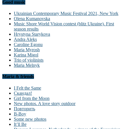
Good music
Ukrainian Contemporary Music Festival 2021, New York
Olena Kumanovska
Music Shore World Vision contest (blitz Ukraine). First
season results
Hrystyna Starykova
Andra Aleks
Caroline Egonu
Maria Myrosh
Karina Migol
Trio of violinists
Maria Melnyk
Maria & friends
I Felt the Same
Скандал!
Girl from the Moon
New photos. A love story outdoor
Повторить
B-Boy
Some new photos
It’ll Be