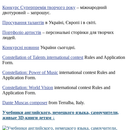
Конкурс Суперпремія творчого року
– міжнародний
двотуровий – запрошує.
Просування талантів
в Україні, Європі і в світі.
Портфоліо артистів
– персональні сторінки для творчих
людей.
Конкурсні новини
України сьогодні.
Constellation of Talents international contest
Rules and Application
Form.
Constellation: Power of Music
international contest Rules and
Application Form.
Constellation: World Vision
international contest Rules and
Application Form.
Dante Muscas composer
from Terralba, Italy.
Учебники английского, немецкого языка, самоучители,
живые 3D-книги детям ↓