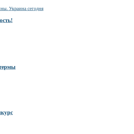
ость!
 термы
нкурс