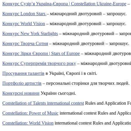
Конкурс Сузір’я Україна-Європа | Constellation Ukraine-Europe
– 
Конкурс London Stars
– міжнародний двотуровий – запрошує.
Конкурс World Vision
– міжнародний двотуровий – запрошує.
Конкурс New York Starlights
– міжнародний двотуровий – запро
Конкурс Творча Сотня
– міжнародний двотуровий – запрошує.
Конкурс Зірки Європи | Stars of Europe
– міжнародний двотуров
Конкурс Суперпремія творчого року
– міжнародний двотуровий
Просування талантів
в Україні, Європі і в світі.
Портфоліо артистів
– персональні сторінки для творчих людей.
Конкурсні новини
України сьогодні.
Constellation of Talents international contest
Rules and Application F
Constellation: Power of Music
international contest Rules and Applic
Constellation: World Vision
international contest Rules and Applicati