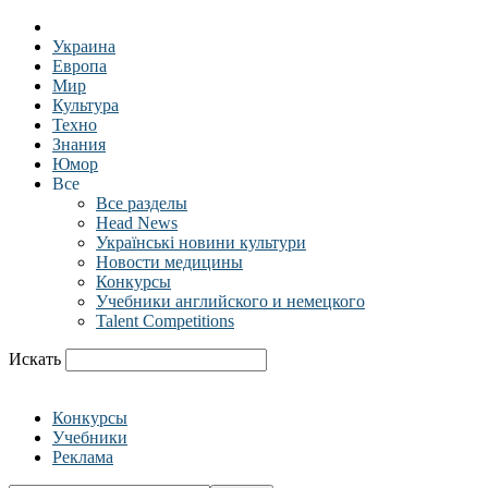
Украина
Европа
Мир
Культура
Техно
Знания
Юмор
Все
Все разделы
Head News
Українські новини культури
Новости медицины
Конкурсы
Учебники английского и немецкого
Talent Competitions
Искать
Конкурсы
Учебники
Реклама