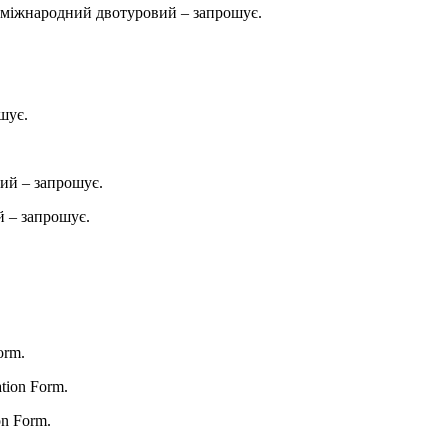
міжнародний двотуровий – запрошує.
шує.
ий – запрошує.
 – запрошує.
orm.
ation Form.
on Form.