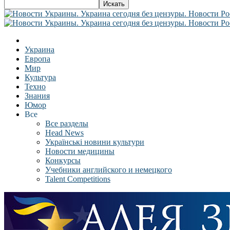
Украина
Европа
Мир
Культура
Техно
Знания
Юмор
Все
Все разделы
Head News
Українські новини культури
Новости медицины
Конкурсы
Учебники английского и немецкого
Talent Competitions