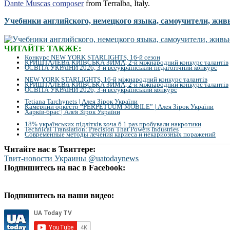
Dante Muscas composer
from Terralba, Italy.
Учебники английского, немецкого языка, самоучители, жив
ЧИТАЙТЕ ТАКЖЕ:
Конкурс NEW YORK STARLIGHTS, 16-й сезон
КРИШТАЛЕВА КИЇВСЬКА ЗИМА, 2-й міжнародний конкурс талантів
ОСВІТА УКРАЇНИ 2026, 3-й всеукраїнський педагогічний конкурс
NEW YORK STARLIGHTS, 16-й міжнародний конкурс талантів
КРИШТАЛЕВА КИЇВСЬКА ЗИМА, 2-й міжнародний конкурс талантів
ОСВІТА УКРАЇНИ 2026, 3-й всеукраїнський конкурс
Tetiana Tarchynets | Алея Зірок України
Камерний оркестр “PERPETUUM MOBILE” | Алея Зірок України
Харків-брас | Алея Зірок України
18% українських підлітків хоча б 1 раз пробували накротики
Technical Translation: Precision That Powers Industries
Современные методы лечения кариеса и некариозных поражений
Читайте нас в Твиттере:
Твит-новости Украины @uatodaynews
Подпишитесь на нас в Facebook:
Подпишитесь на наши видео: