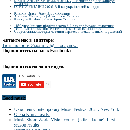
КРИШТАЛЕВА КИЇВСЬКА ЗИМА, 2-й міжнародний конкурс
талантів
ОСВІТА УКРАЇНИ 2026, 3-й всеукраїнський конкурс
Kharkiv Brass | Алея Зірок України
Alevtina Mamalyha | Алея Зірок України
Kateryna Kushnir | Алея Зірок України
18% українських підлітків хоча б 1 раз пробували накротики
Technical Translation: Precision That Powers Industries
Современные методы лечения кариеса и некариозных поражений
Читайте нас в Твиттере:
Твит-новости Украины @uatodaynews
Подпишитесь на нас в Facebook:
Подпишитесь на наши видео:
Good music
Ukrainian Contemporary Music Festival 2021, New York
Olena Kumanovska
Music Shore World Vision contest (blitz Ukraine). First
season results