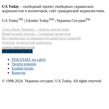
UA Today
– свободный проект свободных украинских
журналистов и волонтеров, сайт гражданской журналистики.
TM
TM
TM
UA Today
| Ukraine Today
| Украина Сегодня
Алея Зірок України – творча екосистема
Конкурсний портал – справжні конкурси
Всеукраїнські та міжнародні конкурси талантів
Освітні, педагогічні конкурси
contests
конкурси
групи
ПОДПИШИТЕСЬ
РЕКЛАМА на сайте
Творчі новини
English books
Конкурс
© 1998-2024. Украина сегодня | UA Today. All rights reserved