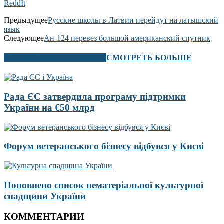
ReddIt
Предыдущее
Русские школы в Латвии перейдут на латышский
язык
Следующее
Ан-124 перевез большой американский спутник
В ЭТОМ РАЗДЕЛЕ ТАКЖЕ
СМОТРЕТЬ БОЛЬШЕ
Рада ЄС затвердила програму підтримки
України на €50 млрд
Форум ветеранського бізнесу відбувся у Києві
Поповнено список нематеріальної культурної
спадщини України
КОММЕНТАРИИ