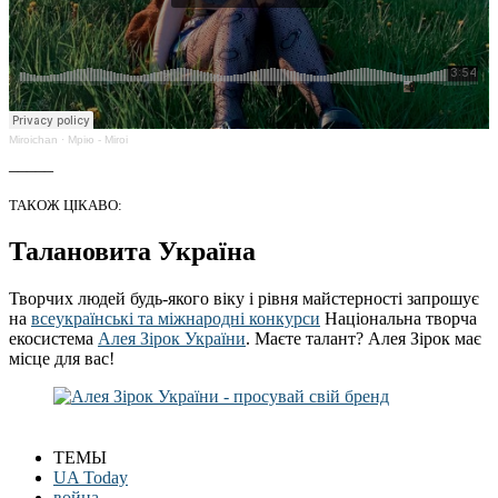
Miroichan
·
Мрію - Miroi
_____
ТАКОЖ ЦІКАВО:
Талановита Україна
Творчих людей будь-якого віку і рівня майстерності запрошує
на
всеукраїнські та міжнародні конкурси
Національна творча
екосистема
Алея Зірок України
. Маєте талант? Алея Зірок має
місце для вас!
ТЕМЫ
UA Today
война