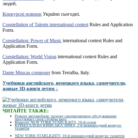
людей.
Конкурсні новини
України сьогодні.
Constellation of Talents international contest
Rules and Application
Form.
Constellation: Power of Music
international contest Rules and
Application Form.
Constellation: World Vision
international contest Rules and
Application Form.
Dante Muscas composer
from Terralba, Italy.
Учебники английского, немецкого языка, самоучители,
живые 3D-книги детям ↓
ЧИТАЙТЕ ТАКЖЕ:
Ремонт автомобиля: почему своевременное обслуживание
продлевает срок службы авто
Конкурс NEW YORK STARLIGHTS, 16-й сезон
КРИШТАЛЕВА КИЇВСЬКА ЗИМА, 2-й міжнародний конкурс
талантів
NEW YORK STARLIGHTS, 16-й міжнародний конкурс талантів