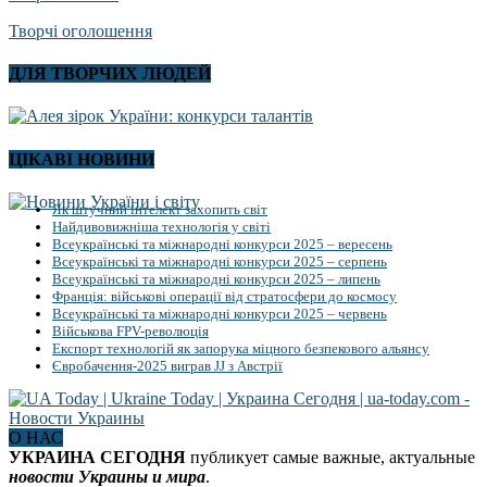
Творчі оголошення
ДЛЯ ТВОРЧИХ ЛЮДЕЙ
ЦІКАВІ НОВИНИ
Як штучний інтелект захопить світ
Найдивовижніша технологія у світі
Всеукраїнські та міжнародні конкурси 2025 – вересень
Всеукраїнські та міжнародні конкурси 2025 – серпень
Всеукраїнські та міжнародні конкурси 2025 – липень
Франція: військові операції від стратосфери до космосу
Всеукраїнські та міжнародні конкурси 2025 – червень
Військова FPV-революція
Експорт технологій як запорука міцного безпекового альянсу
Євробачення-2025 виграв JJ з Австрії
О НАС
УКРАИНА СЕГОДНЯ
публикует самые важные, актуальные
новости Украины и мира
.