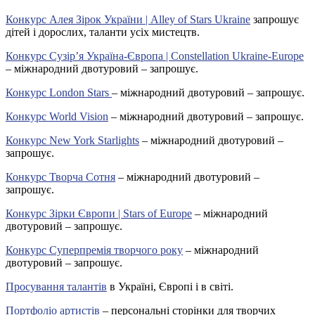
Конкурс Алея Зірок України | Alley of Stars Ukraine
запрошує
дітей і дорослих, таланти усіх мистецтв.
Конкурс Сузір’я Україна-Європа | Constellation Ukraine-Europe
– міжнародний двотуровий – запрошує.
Конкурс London Stars
– міжнародний двотуровий – запрошує.
Конкурс World Vision
– міжнародний двотуровий – запрошує.
Конкурс New York Starlights
– міжнародний двотуровий –
запрошує.
Конкурс Творча Сотня
– міжнародний двотуровий –
запрошує.
Конкурс Зірки Європи | Stars of Europe
– міжнародний
двотуровий – запрошує.
Конкурс Суперпремія творчого року
– міжнародний
двотуровий – запрошує.
Просування талантів
в Україні, Європі і в світі.
Портфоліо артистів
– персональні сторінки для творчих