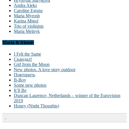
Hrystyna Starykova
Andra Aleks
Caroline Egonu
Maria Myrosh
Karina Migol
Trio of violinists
Maria Melnyk
Maria & friends
I Felt the Same
Скандал!
Girl from the Moon
New photos. A love story outdoor
Повторить
B-Boy
Some new photos
It’ll Be
Duncan Laurence, Netherlands – winner of the Eurovision
2019
Honey (Night Thoughts)
.